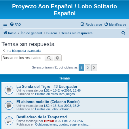
Proyecto Aon Español / Lobo Solitario
Español
FAQ
Registrarse
Identificarse
B
Inicio
Índice general
Buscar
Temas sin respuesta
u
Temas sin respuesta
s
Ir a búsqueda avanzada
c
Buscar
Búsqueda avanzada
a
1
2
Siguiente
Se encontraron 91 coincidencias
r
Temas
La Senda del Tigre - #3 Usurpador
Último mensaje por
LS2
«
18-Ene-2024, 13:46
Publicado en
Erratas en otros libro-juegos
El abismo maldito (Celaeno Books)
Último mensaje por
LS2
«
13-Sep-2023, 15:24
Publicado en
Erratas en Lobo Solitario
Desfiladero de la Tempestad
Último mensaje por
Brown
«
25-Ene-2023, 8:37
Publicado en
Colaboraciones, quejas, sugerencias,...