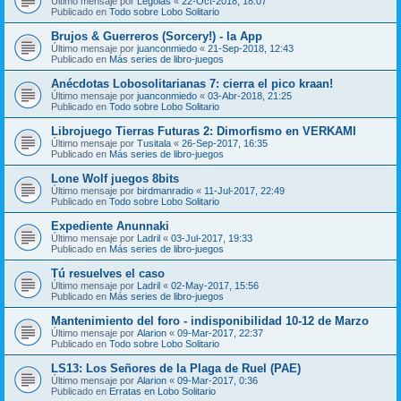
Último mensaje por
Legolas
«
22-Oct-2018, 18:07
Publicado en
Todo sobre Lobo Solitario
Brujos & Guerreros (Sorcery!) - la App
Último mensaje por
juanconmiedo
«
21-Sep-2018, 12:43
Publicado en
Más series de libro-juegos
Anécdotas Lobosolitarianas 7: cierra el pico kraan!
Último mensaje por
juanconmiedo
«
03-Abr-2018, 21:25
Publicado en
Todo sobre Lobo Solitario
Librojuego Tierras Futuras 2: Dimorfismo en VERKAMI
Último mensaje por
Tusitala
«
26-Sep-2017, 16:35
Publicado en
Más series de libro-juegos
Lone Wolf juegos 8bits
Último mensaje por
birdmanradio
«
11-Jul-2017, 22:49
Publicado en
Todo sobre Lobo Solitario
Expediente Anunnaki
Último mensaje por
Ladril
«
03-Jul-2017, 19:33
Publicado en
Más series de libro-juegos
Tú resuelves el caso
Último mensaje por
Ladril
«
02-May-2017, 15:56
Publicado en
Más series de libro-juegos
Mantenimiento del foro - indisponibilidad 10-12 de Marzo
Último mensaje por
Alarion
«
09-Mar-2017, 22:37
Publicado en
Todo sobre Lobo Solitario
LS13: Los Señores de la Plaga de Ruel (PAE)
Último mensaje por
Alarion
«
09-Mar-2017, 0:36
Publicado en
Erratas en Lobo Solitario