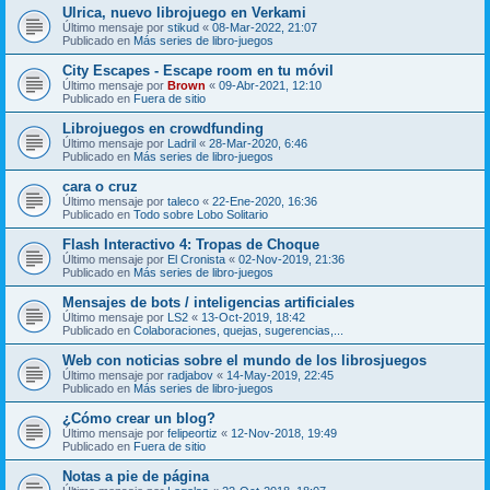
Ulrica, nuevo librojuego en Verkami
Último mensaje por
stikud
«
08-Mar-2022, 21:07
Publicado en
Más series de libro-juegos
City Escapes - Escape room en tu móvil
Último mensaje por
Brown
«
09-Abr-2021, 12:10
Publicado en
Fuera de sitio
Librojuegos en crowdfunding
Último mensaje por
Ladril
«
28-Mar-2020, 6:46
Publicado en
Más series de libro-juegos
cara o cruz
Último mensaje por
taleco
«
22-Ene-2020, 16:36
Publicado en
Todo sobre Lobo Solitario
Flash Interactivo 4: Tropas de Choque
Último mensaje por
El Cronista
«
02-Nov-2019, 21:36
Publicado en
Más series de libro-juegos
Mensajes de bots / inteligencias artificiales
Último mensaje por
LS2
«
13-Oct-2019, 18:42
Publicado en
Colaboraciones, quejas, sugerencias,...
Web con noticias sobre el mundo de los librosjuegos
Último mensaje por
radjabov
«
14-May-2019, 22:45
Publicado en
Más series de libro-juegos
¿Cómo crear un blog?
Último mensaje por
felipeortiz
«
12-Nov-2018, 19:49
Publicado en
Fuera de sitio
Notas a pie de página