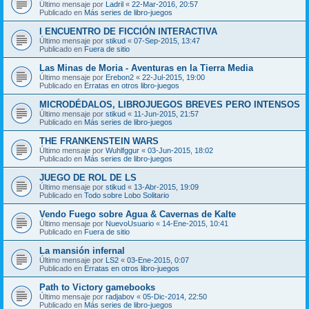
Último mensaje por
Ladril
«
22-Mar-2016, 20:57
Publicado en
Más series de libro-juegos
I ENCUENTRO DE FICCIÓN INTERACTIVA
Último mensaje por
stikud
«
07-Sep-2015, 13:47
Publicado en
Fuera de sitio
Las Minas de Moria - Aventuras en la Tierra Media
Último mensaje por
Erebon2
«
22-Jul-2015, 19:00
Publicado en
Erratas en otros libro-juegos
MICRODÉDALOS, LIBROJUEGOS BREVES PERO INTENSOS
Último mensaje por
stikud
«
11-Jun-2015, 21:57
Publicado en
Más series de libro-juegos
THE FRANKENSTEIN WARS
Último mensaje por
Wuhlfggur
«
03-Jun-2015, 18:02
Publicado en
Más series de libro-juegos
JUEGO DE ROL DE LS
Último mensaje por
stikud
«
13-Abr-2015, 19:09
Publicado en
Todo sobre Lobo Solitario
Vendo Fuego sobre Agua & Cavernas de Kalte
Último mensaje por
NuevoUsuario
«
14-Ene-2015, 10:41
Publicado en
Fuera de sitio
La mansión infernal
Último mensaje por
LS2
«
03-Ene-2015, 0:07
Publicado en
Erratas en otros libro-juegos
Path to Victory gamebooks
Último mensaje por
radjabov
«
05-Dic-2014, 22:50
Publicado en
Más series de libro-juegos