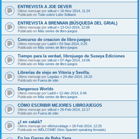
ENTREVISTA A JOE DEVER
Último mensaje por
stikud
«
16-Nov-2014, 11:24
Publicado en
Todo sobre Lobo Solitario
ENTREVISTA A BRENNAN (BÚSQUEDA DEL GRIAL)
Último mensaje por
stikud
«
13-Oct-2014, 12:08
Publicado en
Más series de libro-juegos
Concurso de creacion de libro-juegos
Último mensaje por
Ladril
«
03-Sep-2014, 0:25
Publicado en
Más series de libro-juegos
Tiempo para la verdad, librojuego de Suseya Ediciones
Último mensaje por
stikud
«
07-Ago-2014, 14:06
Publicado en
Más series de libro-juegos
Librerías de viejo en Vitoria y Sevilla.
Último mensaje por
Legolas
«
24-Abr-2014, 18:20
Publicado en
Fuera de sitio
Dangerous Worlds
Último mensaje por
Ladril
«
12-Abr-2014, 0:46
Publicado en
Más series de libro-juegos
CÓMO ESCRIBIR MEJORES LIBROJUEGOS
Último mensaje por
stikud
«
26-Feb-2014, 12:17
Publicado en
Fuera de sitio
¿I en català?
Último mensaje por
el0murcielago
«
18-Feb-2014, 12:25
Publicado en
WELCOME! (Non Spanish speaking threads)
En las Garras de Baba Yaga