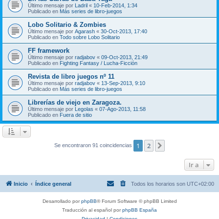
Último mensaje por
Ladril
«
10-Feb-2014, 1:34
Publicado en
Más series de libro-juegos
Lobo Solitario & Zombies
Último mensaje por
Agarash
«
30-Oct-2013, 17:40
Publicado en
Todo sobre Lobo Solitario
FF framework
Último mensaje por
radjabov
«
09-Oct-2013, 21:49
Publicado en
Fighting Fantasy / Lucha-Ficción
Revista de libro juegos nº 11
Último mensaje por
radjabov
«
13-Sep-2013, 9:10
Publicado en
Más series de libro-juegos
Librerías de viejo en Zaragoza.
Último mensaje por
Legolas
«
07-Ago-2013, 11:58
Publicado en
Fuera de sitio
1
2
Siguiente
Se encontraron 91 coincidencias
Ir a
Inicio
Índice general
Todos los horarios son
UTC+02:00
Desarrollado por
phpBB
® Forum Software © phpBB Limited
Traducción al español por
phpBB España
Privacidad
|
Condiciones