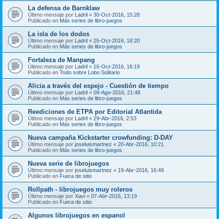
La defensa de Barnklaw
Último mensaje por
Ladril
«
30-Oct-2016, 15:28
Publicado en
Más series de libro-juegos
La isla de los dodos
Último mensaje por
Ladril
«
25-Oct-2016, 18:20
Publicado en
Más series de libro-juegos
Fortaleza de Manpang
Último mensaje por
Ladril
«
16-Oct-2016, 16:19
Publicado en
Todo sobre Lobo Solitario
Alicia a través del espejo - Cuestión de tiempo
Último mensaje por
Ladril
«
09-Ago-2016, 21:48
Publicado en
Más series de libro-juegos
Reediciones de ETPA por Editorial Atlantida
Último mensaje por
Ladril
«
29-Abr-2016, 2:53
Publicado en
Más series de libro-juegos
Nueva campaña Kickstarter crowfunding: D-DAY
Último mensaje por
joseluismartnez
«
20-Abr-2016, 10:21
Publicado en
Más series de libro-juegos
Nueva serie de librojuegos
Último mensaje por
joseluismartnez
«
19-Abr-2016, 16:49
Publicado en
Fuera de sitio
Rollpath - librojuegos muy roleros
Último mensaje por
Xavi
«
07-Abr-2016, 13:19
Publicado en
Fuera de sitio
Algunos librojuegos en espanol