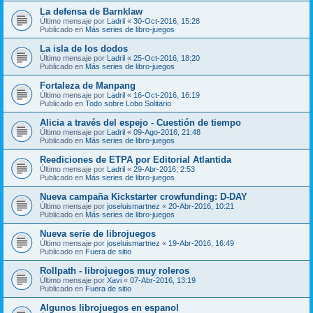
La defensa de Barnklaw
Último mensaje por
Ladril
«
30-Oct-2016, 15:28
Publicado en
Más series de libro-juegos
La isla de los dodos
Último mensaje por
Ladril
«
25-Oct-2016, 18:20
Publicado en
Más series de libro-juegos
Fortaleza de Manpang
Último mensaje por
Ladril
«
16-Oct-2016, 16:19
Publicado en
Todo sobre Lobo Solitario
Alicia a través del espejo - Cuestión de tiempo
Último mensaje por
Ladril
«
09-Ago-2016, 21:48
Publicado en
Más series de libro-juegos
Reediciones de ETPA por Editorial Atlantida
Último mensaje por
Ladril
«
29-Abr-2016, 2:53
Publicado en
Más series de libro-juegos
Nueva campaña Kickstarter crowfunding: D-DAY
Último mensaje por
joseluismartnez
«
20-Abr-2016, 10:21
Publicado en
Más series de libro-juegos
Nueva serie de librojuegos
Último mensaje por
joseluismartnez
«
19-Abr-2016, 16:49
Publicado en
Fuera de sitio
Rollpath - librojuegos muy roleros
Último mensaje por
Xavi
«
07-Abr-2016, 13:19
Publicado en
Fuera de sitio
Algunos librojuegos en espanol