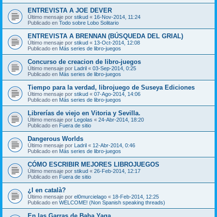
ENTREVISTA A JOE DEVER
Último mensaje por
stikud
«
16-Nov-2014, 11:24
Publicado en
Todo sobre Lobo Solitario
ENTREVISTA A BRENNAN (BÚSQUEDA DEL GRIAL)
Último mensaje por
stikud
«
13-Oct-2014, 12:08
Publicado en
Más series de libro-juegos
Concurso de creacion de libro-juegos
Último mensaje por
Ladril
«
03-Sep-2014, 0:25
Publicado en
Más series de libro-juegos
Tiempo para la verdad, librojuego de Suseya Ediciones
Último mensaje por
stikud
«
07-Ago-2014, 14:06
Publicado en
Más series de libro-juegos
Librerías de viejo en Vitoria y Sevilla.
Último mensaje por
Legolas
«
24-Abr-2014, 18:20
Publicado en
Fuera de sitio
Dangerous Worlds
Último mensaje por
Ladril
«
12-Abr-2014, 0:46
Publicado en
Más series de libro-juegos
CÓMO ESCRIBIR MEJORES LIBROJUEGOS
Último mensaje por
stikud
«
26-Feb-2014, 12:17
Publicado en
Fuera de sitio
¿I en català?
Último mensaje por
el0murcielago
«
18-Feb-2014, 12:25
Publicado en
WELCOME! (Non Spanish speaking threads)
En las Garras de Baba Yaga