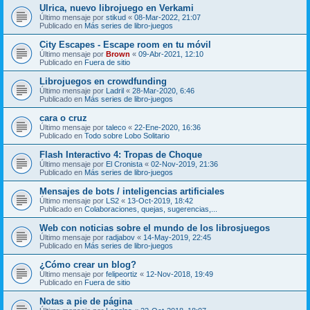
Ulrica, nuevo librojuego en Verkami
Último mensaje por
stikud
«
08-Mar-2022, 21:07
Publicado en
Más series de libro-juegos
City Escapes - Escape room en tu móvil
Último mensaje por
Brown
«
09-Abr-2021, 12:10
Publicado en
Fuera de sitio
Librojuegos en crowdfunding
Último mensaje por
Ladril
«
28-Mar-2020, 6:46
Publicado en
Más series de libro-juegos
cara o cruz
Último mensaje por
taleco
«
22-Ene-2020, 16:36
Publicado en
Todo sobre Lobo Solitario
Flash Interactivo 4: Tropas de Choque
Último mensaje por
El Cronista
«
02-Nov-2019, 21:36
Publicado en
Más series de libro-juegos
Mensajes de bots / inteligencias artificiales
Último mensaje por
LS2
«
13-Oct-2019, 18:42
Publicado en
Colaboraciones, quejas, sugerencias,...
Web con noticias sobre el mundo de los librosjuegos
Último mensaje por
radjabov
«
14-May-2019, 22:45
Publicado en
Más series de libro-juegos
¿Cómo crear un blog?
Último mensaje por
felipeortiz
«
12-Nov-2018, 19:49
Publicado en
Fuera de sitio
Notas a pie de página