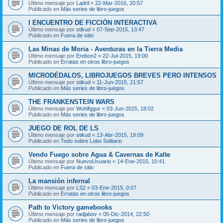
Último mensaje por
Ladril
«
22-Mar-2016, 20:57
Publicado en
Más series de libro-juegos
I ENCUENTRO DE FICCIÓN INTERACTIVA
Último mensaje por
stikud
«
07-Sep-2015, 13:47
Publicado en
Fuera de sitio
Las Minas de Moria - Aventuras en la Tierra Media
Último mensaje por
Erebon2
«
22-Jul-2015, 19:00
Publicado en
Erratas en otros libro-juegos
MICRODÉDALOS, LIBROJUEGOS BREVES PERO INTENSOS
Último mensaje por
stikud
«
11-Jun-2015, 21:57
Publicado en
Más series de libro-juegos
THE FRANKENSTEIN WARS
Último mensaje por
Wuhlfggur
«
03-Jun-2015, 18:02
Publicado en
Más series de libro-juegos
JUEGO DE ROL DE LS
Último mensaje por
stikud
«
13-Abr-2015, 19:09
Publicado en
Todo sobre Lobo Solitario
Vendo Fuego sobre Agua & Cavernas de Kalte
Último mensaje por
NuevoUsuario
«
14-Ene-2015, 10:41
Publicado en
Fuera de sitio
La mansión infernal
Último mensaje por
LS2
«
03-Ene-2015, 0:07
Publicado en
Erratas en otros libro-juegos
Path to Victory gamebooks
Último mensaje por
radjabov
«
05-Dic-2014, 22:50
Publicado en
Más series de libro-juegos