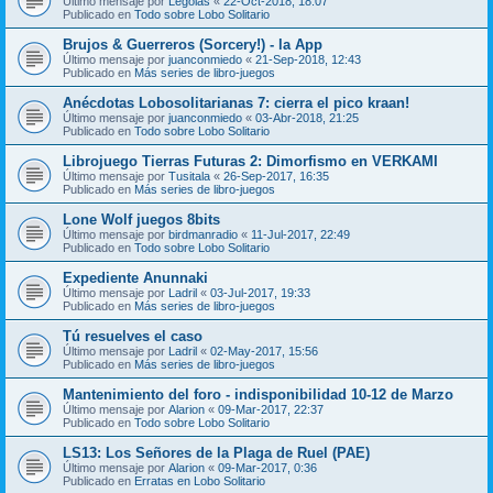
Último mensaje por
Legolas
«
22-Oct-2018, 18:07
Publicado en
Todo sobre Lobo Solitario
Brujos & Guerreros (Sorcery!) - la App
Último mensaje por
juanconmiedo
«
21-Sep-2018, 12:43
Publicado en
Más series de libro-juegos
Anécdotas Lobosolitarianas 7: cierra el pico kraan!
Último mensaje por
juanconmiedo
«
03-Abr-2018, 21:25
Publicado en
Todo sobre Lobo Solitario
Librojuego Tierras Futuras 2: Dimorfismo en VERKAMI
Último mensaje por
Tusitala
«
26-Sep-2017, 16:35
Publicado en
Más series de libro-juegos
Lone Wolf juegos 8bits
Último mensaje por
birdmanradio
«
11-Jul-2017, 22:49
Publicado en
Todo sobre Lobo Solitario
Expediente Anunnaki
Último mensaje por
Ladril
«
03-Jul-2017, 19:33
Publicado en
Más series de libro-juegos
Tú resuelves el caso
Último mensaje por
Ladril
«
02-May-2017, 15:56
Publicado en
Más series de libro-juegos
Mantenimiento del foro - indisponibilidad 10-12 de Marzo
Último mensaje por
Alarion
«
09-Mar-2017, 22:37
Publicado en
Todo sobre Lobo Solitario
LS13: Los Señores de la Plaga de Ruel (PAE)
Último mensaje por
Alarion
«
09-Mar-2017, 0:36
Publicado en
Erratas en Lobo Solitario