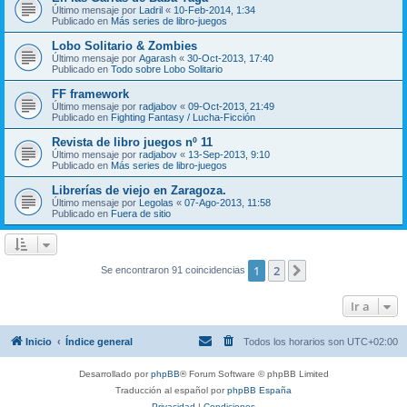
Último mensaje por
Ladril
«
10-Feb-2014, 1:34
Publicado en
Más series de libro-juegos
Lobo Solitario & Zombies
Último mensaje por
Agarash
«
30-Oct-2013, 17:40
Publicado en
Todo sobre Lobo Solitario
FF framework
Último mensaje por
radjabov
«
09-Oct-2013, 21:49
Publicado en
Fighting Fantasy / Lucha-Ficción
Revista de libro juegos nº 11
Último mensaje por
radjabov
«
13-Sep-2013, 9:10
Publicado en
Más series de libro-juegos
Librerías de viejo en Zaragoza.
Último mensaje por
Legolas
«
07-Ago-2013, 11:58
Publicado en
Fuera de sitio
1
2
Siguiente
Se encontraron 91 coincidencias
Ir a
Inicio
Índice general
Todos los horarios son
UTC+02:00
Desarrollado por
phpBB
® Forum Software © phpBB Limited
Traducción al español por
phpBB España
Privacidad
|
Condiciones