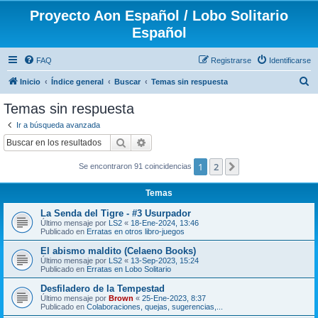
Proyecto Aon Español / Lobo Solitario
Español
FAQ
Registrarse
Identificarse
B
Inicio
Índice general
Buscar
Temas sin respuesta
u
Temas sin respuesta
s
Ir a búsqueda avanzada
c
Buscar
Búsqueda avanzada
a
1
2
Siguiente
Se encontraron 91 coincidencias
r
Temas
La Senda del Tigre - #3 Usurpador
Último mensaje por
LS2
«
18-Ene-2024, 13:46
Publicado en
Erratas en otros libro-juegos
El abismo maldito (Celaeno Books)
Último mensaje por
LS2
«
13-Sep-2023, 15:24
Publicado en
Erratas en Lobo Solitario
Desfiladero de la Tempestad
Último mensaje por
Brown
«
25-Ene-2023, 8:37
Publicado en
Colaboraciones, quejas, sugerencias,...