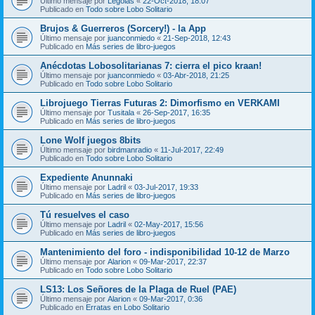
Último mensaje por
Legolas
«
22-Oct-2018, 18:07
Publicado en
Todo sobre Lobo Solitario
Brujos & Guerreros (Sorcery!) - la App
Último mensaje por
juanconmiedo
«
21-Sep-2018, 12:43
Publicado en
Más series de libro-juegos
Anécdotas Lobosolitarianas 7: cierra el pico kraan!
Último mensaje por
juanconmiedo
«
03-Abr-2018, 21:25
Publicado en
Todo sobre Lobo Solitario
Librojuego Tierras Futuras 2: Dimorfismo en VERKAMI
Último mensaje por
Tusitala
«
26-Sep-2017, 16:35
Publicado en
Más series de libro-juegos
Lone Wolf juegos 8bits
Último mensaje por
birdmanradio
«
11-Jul-2017, 22:49
Publicado en
Todo sobre Lobo Solitario
Expediente Anunnaki
Último mensaje por
Ladril
«
03-Jul-2017, 19:33
Publicado en
Más series de libro-juegos
Tú resuelves el caso
Último mensaje por
Ladril
«
02-May-2017, 15:56
Publicado en
Más series de libro-juegos
Mantenimiento del foro - indisponibilidad 10-12 de Marzo
Último mensaje por
Alarion
«
09-Mar-2017, 22:37
Publicado en
Todo sobre Lobo Solitario
LS13: Los Señores de la Plaga de Ruel (PAE)
Último mensaje por
Alarion
«
09-Mar-2017, 0:36
Publicado en
Erratas en Lobo Solitario