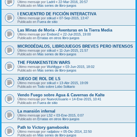
Último mensaje por
Ladril
«
22-Mar-2016, 20:57
Publicado en
Más series de libro-juegos
I ENCUENTRO DE FICCIÓN INTERACTIVA
Último mensaje por
stikud
«
07-Sep-2015, 13:47
Publicado en
Fuera de sitio
Las Minas de Moria - Aventuras en la Tierra Media
Último mensaje por
Erebon2
«
22-Jul-2015, 19:00
Publicado en
Erratas en otros libro-juegos
MICRODÉDALOS, LIBROJUEGOS BREVES PERO INTENSOS
Último mensaje por
stikud
«
11-Jun-2015, 21:57
Publicado en
Más series de libro-juegos
THE FRANKENSTEIN WARS
Último mensaje por
Wuhlfggur
«
03-Jun-2015, 18:02
Publicado en
Más series de libro-juegos
JUEGO DE ROL DE LS
Último mensaje por
stikud
«
13-Abr-2015, 19:09
Publicado en
Todo sobre Lobo Solitario
Vendo Fuego sobre Agua & Cavernas de Kalte
Último mensaje por
NuevoUsuario
«
14-Ene-2015, 10:41
Publicado en
Fuera de sitio
La mansión infernal
Último mensaje por
LS2
«
03-Ene-2015, 0:07
Publicado en
Erratas en otros libro-juegos
Path to Victory gamebooks
Último mensaje por
radjabov
«
05-Dic-2014, 22:50
Publicado en
Más series de libro-juegos