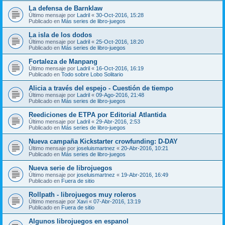
La defensa de Barnklaw
Último mensaje por
Ladril
«
30-Oct-2016, 15:28
Publicado en
Más series de libro-juegos
La isla de los dodos
Último mensaje por
Ladril
«
25-Oct-2016, 18:20
Publicado en
Más series de libro-juegos
Fortaleza de Manpang
Último mensaje por
Ladril
«
16-Oct-2016, 16:19
Publicado en
Todo sobre Lobo Solitario
Alicia a través del espejo - Cuestión de tiempo
Último mensaje por
Ladril
«
09-Ago-2016, 21:48
Publicado en
Más series de libro-juegos
Reediciones de ETPA por Editorial Atlantida
Último mensaje por
Ladril
«
29-Abr-2016, 2:53
Publicado en
Más series de libro-juegos
Nueva campaña Kickstarter crowfunding: D-DAY
Último mensaje por
joseluismartnez
«
20-Abr-2016, 10:21
Publicado en
Más series de libro-juegos
Nueva serie de librojuegos
Último mensaje por
joseluismartnez
«
19-Abr-2016, 16:49
Publicado en
Fuera de sitio
Rollpath - librojuegos muy roleros
Último mensaje por
Xavi
«
07-Abr-2016, 13:19
Publicado en
Fuera de sitio
Algunos librojuegos en espanol