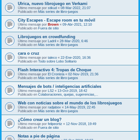
Ulrica, nuevo librojuego en Verkami
Último mensaje por
stikud
«
08-Mar-2022, 21:07
Publicado en
Más series de libro-juegos
City Escapes - Escape room en tu móvil
Último mensaje por
Brown
«
09-Abr-2021, 12:10
Publicado en
Fuera de sitio
Librojuegos en crowdfunding
Último mensaje por
Ladril
«
28-Mar-2020, 6:46
Publicado en
Más series de libro-juegos
cara o cruz
Último mensaje por
taleco
«
22-Ene-2020, 16:36
Publicado en
Todo sobre Lobo Solitario
Flash Interactivo 4: Tropas de Choque
Último mensaje por
El Cronista
«
02-Nov-2019, 21:36
Publicado en
Más series de libro-juegos
Mensajes de bots / inteligencias artificiales
Último mensaje por
LS2
«
13-Oct-2019, 18:42
Publicado en
Colaboraciones, quejas, sugerencias,...
Web con noticias sobre el mundo de los librosjuegos
Último mensaje por
radjabov
«
14-May-2019, 22:45
Publicado en
Más series de libro-juegos
¿Cómo crear un blog?
Último mensaje por
felipeortiz
«
12-Nov-2018, 19:49
Publicado en
Fuera de sitio
Notas a pie de página