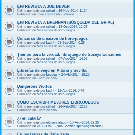
ENTREVISTA A JOE DEVER
Último mensaje por
stikud
«
16-Nov-2014, 11:24
Publicado en
Todo sobre Lobo Solitario
ENTREVISTA A BRENNAN (BÚSQUEDA DEL GRIAL)
Último mensaje por
stikud
«
13-Oct-2014, 12:08
Publicado en
Más series de libro-juegos
Concurso de creacion de libro-juegos
Último mensaje por
Ladril
«
03-Sep-2014, 0:25
Publicado en
Más series de libro-juegos
Tiempo para la verdad, librojuego de Suseya Ediciones
Último mensaje por
stikud
«
07-Ago-2014, 14:06
Publicado en
Más series de libro-juegos
Librerías de viejo en Vitoria y Sevilla.
Último mensaje por
Legolas
«
24-Abr-2014, 18:20
Publicado en
Fuera de sitio
Dangerous Worlds
Último mensaje por
Ladril
«
12-Abr-2014, 0:46
Publicado en
Más series de libro-juegos
CÓMO ESCRIBIR MEJORES LIBROJUEGOS
Último mensaje por
stikud
«
26-Feb-2014, 12:17
Publicado en
Fuera de sitio
¿I en català?
Último mensaje por
el0murcielago
«
18-Feb-2014, 12:25
Publicado en
WELCOME! (Non Spanish speaking threads)
En las Garras de Baba Yaga