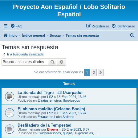
Proyecto Aon Español / Lobo Solitario
Español
FAQ
Registrarse
Identificarse
B
Inicio
Índice general
Buscar
Temas sin respuesta
u
Temas sin respuesta
s
Ir a búsqueda avanzada
c
Buscar
Búsqueda avanzada
a
1
2
Siguiente
Se encontraron 91 coincidencias
r
Temas
La Senda del Tigre - #3 Usurpador
Último mensaje por
LS2
«
18-Ene-2024, 13:46
Publicado en
Erratas en otros libro-juegos
El abismo maldito (Celaeno Books)
Último mensaje por
LS2
«
13-Sep-2023, 15:24
Publicado en
Erratas en Lobo Solitario
Desfiladero de la Tempestad
Último mensaje por
Brown
«
25-Ene-2023, 8:37
Publicado en
Colaboraciones, quejas, sugerencias,...