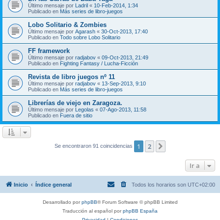
Último mensaje por
Ladril
«
10-Feb-2014, 1:34
Publicado en
Más series de libro-juegos
Lobo Solitario & Zombies
Último mensaje por
Agarash
«
30-Oct-2013, 17:40
Publicado en
Todo sobre Lobo Solitario
FF framework
Último mensaje por
radjabov
«
09-Oct-2013, 21:49
Publicado en
Fighting Fantasy / Lucha-Ficción
Revista de libro juegos nº 11
Último mensaje por
radjabov
«
13-Sep-2013, 9:10
Publicado en
Más series de libro-juegos
Librerías de viejo en Zaragoza.
Último mensaje por
Legolas
«
07-Ago-2013, 11:58
Publicado en
Fuera de sitio
1
2
Siguiente
Se encontraron 91 coincidencias
Ir a
Inicio
Índice general
Todos los horarios son
UTC+02:00
Desarrollado por
phpBB
® Forum Software © phpBB Limited
Traducción al español por
phpBB España
Privacidad
|
Condiciones