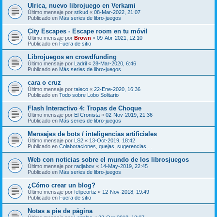
Ulrica, nuevo librojuego en Verkami
Último mensaje por
stikud
«
08-Mar-2022, 21:07
Publicado en
Más series de libro-juegos
City Escapes - Escape room en tu móvil
Último mensaje por
Brown
«
09-Abr-2021, 12:10
Publicado en
Fuera de sitio
Librojuegos en crowdfunding
Último mensaje por
Ladril
«
28-Mar-2020, 6:46
Publicado en
Más series de libro-juegos
cara o cruz
Último mensaje por
taleco
«
22-Ene-2020, 16:36
Publicado en
Todo sobre Lobo Solitario
Flash Interactivo 4: Tropas de Choque
Último mensaje por
El Cronista
«
02-Nov-2019, 21:36
Publicado en
Más series de libro-juegos
Mensajes de bots / inteligencias artificiales
Último mensaje por
LS2
«
13-Oct-2019, 18:42
Publicado en
Colaboraciones, quejas, sugerencias,...
Web con noticias sobre el mundo de los librosjuegos
Último mensaje por
radjabov
«
14-May-2019, 22:45
Publicado en
Más series de libro-juegos
¿Cómo crear un blog?
Último mensaje por
felipeortiz
«
12-Nov-2018, 19:49
Publicado en
Fuera de sitio
Notas a pie de página