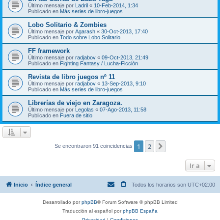
Último mensaje por
Ladril
«
10-Feb-2014, 1:34
Publicado en
Más series de libro-juegos
Lobo Solitario & Zombies
Último mensaje por
Agarash
«
30-Oct-2013, 17:40
Publicado en
Todo sobre Lobo Solitario
FF framework
Último mensaje por
radjabov
«
09-Oct-2013, 21:49
Publicado en
Fighting Fantasy / Lucha-Ficción
Revista de libro juegos nº 11
Último mensaje por
radjabov
«
13-Sep-2013, 9:10
Publicado en
Más series de libro-juegos
Librerías de viejo en Zaragoza.
Último mensaje por
Legolas
«
07-Ago-2013, 11:58
Publicado en
Fuera de sitio
1
2
Siguiente
Se encontraron 91 coincidencias
Ir a
Inicio
Índice general
Todos los horarios son
UTC+02:00
Desarrollado por
phpBB
® Forum Software © phpBB Limited
Traducción al español por
phpBB España
Privacidad
|
Condiciones