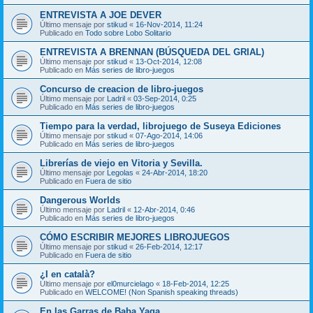
ENTREVISTA A JOE DEVER
Último mensaje por
stikud
«
16-Nov-2014, 11:24
Publicado en
Todo sobre Lobo Solitario
ENTREVISTA A BRENNAN (BÚSQUEDA DEL GRIAL)
Último mensaje por
stikud
«
13-Oct-2014, 12:08
Publicado en
Más series de libro-juegos
Concurso de creacion de libro-juegos
Último mensaje por
Ladril
«
03-Sep-2014, 0:25
Publicado en
Más series de libro-juegos
Tiempo para la verdad, librojuego de Suseya Ediciones
Último mensaje por
stikud
«
07-Ago-2014, 14:06
Publicado en
Más series de libro-juegos
Librerías de viejo en Vitoria y Sevilla.
Último mensaje por
Legolas
«
24-Abr-2014, 18:20
Publicado en
Fuera de sitio
Dangerous Worlds
Último mensaje por
Ladril
«
12-Abr-2014, 0:46
Publicado en
Más series de libro-juegos
CÓMO ESCRIBIR MEJORES LIBROJUEGOS
Último mensaje por
stikud
«
26-Feb-2014, 12:17
Publicado en
Fuera de sitio
¿I en català?
Último mensaje por
el0murcielago
«
18-Feb-2014, 12:25
Publicado en
WELCOME! (Non Spanish speaking threads)
En las Garras de Baba Yaga