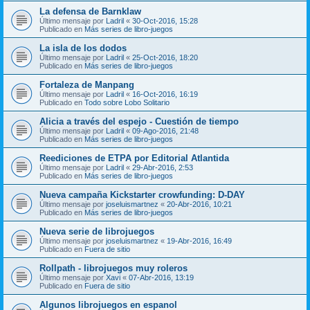
La defensa de Barnklaw
Último mensaje por
Ladril
«
30-Oct-2016, 15:28
Publicado en
Más series de libro-juegos
La isla de los dodos
Último mensaje por
Ladril
«
25-Oct-2016, 18:20
Publicado en
Más series de libro-juegos
Fortaleza de Manpang
Último mensaje por
Ladril
«
16-Oct-2016, 16:19
Publicado en
Todo sobre Lobo Solitario
Alicia a través del espejo - Cuestión de tiempo
Último mensaje por
Ladril
«
09-Ago-2016, 21:48
Publicado en
Más series de libro-juegos
Reediciones de ETPA por Editorial Atlantida
Último mensaje por
Ladril
«
29-Abr-2016, 2:53
Publicado en
Más series de libro-juegos
Nueva campaña Kickstarter crowfunding: D-DAY
Último mensaje por
joseluismartnez
«
20-Abr-2016, 10:21
Publicado en
Más series de libro-juegos
Nueva serie de librojuegos
Último mensaje por
joseluismartnez
«
19-Abr-2016, 16:49
Publicado en
Fuera de sitio
Rollpath - librojuegos muy roleros
Último mensaje por
Xavi
«
07-Abr-2016, 13:19
Publicado en
Fuera de sitio
Algunos librojuegos en espanol