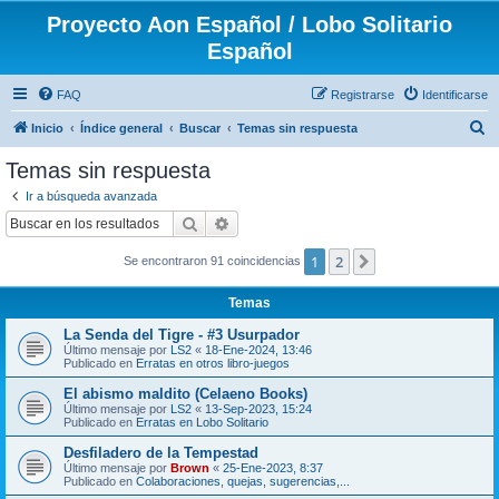
Proyecto Aon Español / Lobo Solitario
Español
FAQ
Registrarse
Identificarse
B
Inicio
Índice general
Buscar
Temas sin respuesta
u
Temas sin respuesta
s
Ir a búsqueda avanzada
c
Buscar
Búsqueda avanzada
a
1
2
Siguiente
Se encontraron 91 coincidencias
r
Temas
La Senda del Tigre - #3 Usurpador
Último mensaje por
LS2
«
18-Ene-2024, 13:46
Publicado en
Erratas en otros libro-juegos
El abismo maldito (Celaeno Books)
Último mensaje por
LS2
«
13-Sep-2023, 15:24
Publicado en
Erratas en Lobo Solitario
Desfiladero de la Tempestad
Último mensaje por
Brown
«
25-Ene-2023, 8:37
Publicado en
Colaboraciones, quejas, sugerencias,...