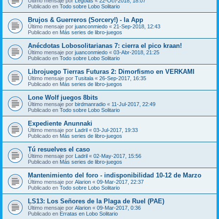
Último mensaje por
Legolas
«
22-Oct-2018, 18:07
Publicado en
Todo sobre Lobo Solitario
Brujos & Guerreros (Sorcery!) - la App
Último mensaje por
juanconmiedo
«
21-Sep-2018, 12:43
Publicado en
Más series de libro-juegos
Anécdotas Lobosolitarianas 7: cierra el pico kraan!
Último mensaje por
juanconmiedo
«
03-Abr-2018, 21:25
Publicado en
Todo sobre Lobo Solitario
Librojuego Tierras Futuras 2: Dimorfismo en VERKAMI
Último mensaje por
Tusitala
«
26-Sep-2017, 16:35
Publicado en
Más series de libro-juegos
Lone Wolf juegos 8bits
Último mensaje por
birdmanradio
«
11-Jul-2017, 22:49
Publicado en
Todo sobre Lobo Solitario
Expediente Anunnaki
Último mensaje por
Ladril
«
03-Jul-2017, 19:33
Publicado en
Más series de libro-juegos
Tú resuelves el caso
Último mensaje por
Ladril
«
02-May-2017, 15:56
Publicado en
Más series de libro-juegos
Mantenimiento del foro - indisponibilidad 10-12 de Marzo
Último mensaje por
Alarion
«
09-Mar-2017, 22:37
Publicado en
Todo sobre Lobo Solitario
LS13: Los Señores de la Plaga de Ruel (PAE)
Último mensaje por
Alarion
«
09-Mar-2017, 0:36
Publicado en
Erratas en Lobo Solitario