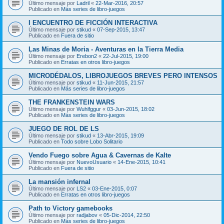
Último mensaje por
Ladril
«
22-Mar-2016, 20:57
Publicado en
Más series de libro-juegos
I ENCUENTRO DE FICCIÓN INTERACTIVA
Último mensaje por
stikud
«
07-Sep-2015, 13:47
Publicado en
Fuera de sitio
Las Minas de Moria - Aventuras en la Tierra Media
Último mensaje por
Erebon2
«
22-Jul-2015, 19:00
Publicado en
Erratas en otros libro-juegos
MICRODÉDALOS, LIBROJUEGOS BREVES PERO INTENSOS
Último mensaje por
stikud
«
11-Jun-2015, 21:57
Publicado en
Más series de libro-juegos
THE FRANKENSTEIN WARS
Último mensaje por
Wuhlfggur
«
03-Jun-2015, 18:02
Publicado en
Más series de libro-juegos
JUEGO DE ROL DE LS
Último mensaje por
stikud
«
13-Abr-2015, 19:09
Publicado en
Todo sobre Lobo Solitario
Vendo Fuego sobre Agua & Cavernas de Kalte
Último mensaje por
NuevoUsuario
«
14-Ene-2015, 10:41
Publicado en
Fuera de sitio
La mansión infernal
Último mensaje por
LS2
«
03-Ene-2015, 0:07
Publicado en
Erratas en otros libro-juegos
Path to Victory gamebooks
Último mensaje por
radjabov
«
05-Dic-2014, 22:50
Publicado en
Más series de libro-juegos