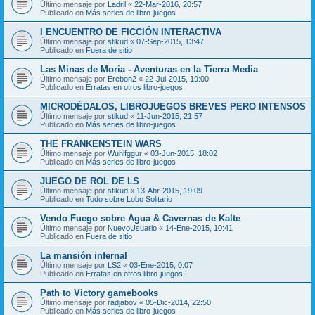
Último mensaje por
Ladril
«
22-Mar-2016, 20:57
Publicado en
Más series de libro-juegos
I ENCUENTRO DE FICCIÓN INTERACTIVA
Último mensaje por
stikud
«
07-Sep-2015, 13:47
Publicado en
Fuera de sitio
Las Minas de Moria - Aventuras en la Tierra Media
Último mensaje por
Erebon2
«
22-Jul-2015, 19:00
Publicado en
Erratas en otros libro-juegos
MICRODÉDALOS, LIBROJUEGOS BREVES PERO INTENSOS
Último mensaje por
stikud
«
11-Jun-2015, 21:57
Publicado en
Más series de libro-juegos
THE FRANKENSTEIN WARS
Último mensaje por
Wuhlfggur
«
03-Jun-2015, 18:02
Publicado en
Más series de libro-juegos
JUEGO DE ROL DE LS
Último mensaje por
stikud
«
13-Abr-2015, 19:09
Publicado en
Todo sobre Lobo Solitario
Vendo Fuego sobre Agua & Cavernas de Kalte
Último mensaje por
NuevoUsuario
«
14-Ene-2015, 10:41
Publicado en
Fuera de sitio
La mansión infernal
Último mensaje por
LS2
«
03-Ene-2015, 0:07
Publicado en
Erratas en otros libro-juegos
Path to Victory gamebooks
Último mensaje por
radjabov
«
05-Dic-2014, 22:50
Publicado en
Más series de libro-juegos