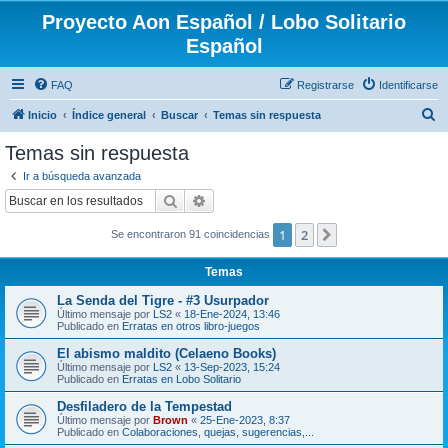
Proyecto Aon Español / Lobo Solitario
Español
FAQ
Registrarse
Identificarse
B
Inicio
Índice general
Buscar
Temas sin respuesta
u
Temas sin respuesta
s
Ir a búsqueda avanzada
c
Buscar
Búsqueda avanzada
a
1
2
Siguiente
Se encontraron 91 coincidencias
r
Temas
La Senda del Tigre - #3 Usurpador
Último mensaje por
LS2
«
18-Ene-2024, 13:46
Publicado en
Erratas en otros libro-juegos
El abismo maldito (Celaeno Books)
Último mensaje por
LS2
«
13-Sep-2023, 15:24
Publicado en
Erratas en Lobo Solitario
Desfiladero de la Tempestad
Último mensaje por
Brown
«
25-Ene-2023, 8:37
Publicado en
Colaboraciones, quejas, sugerencias,...