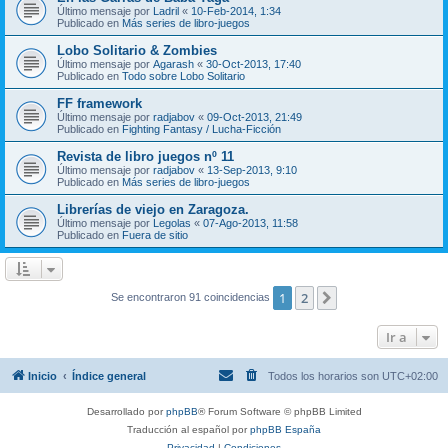
Último mensaje por
Ladril
«
10-Feb-2014, 1:34
Publicado en
Más series de libro-juegos
Lobo Solitario & Zombies
Último mensaje por
Agarash
«
30-Oct-2013, 17:40
Publicado en
Todo sobre Lobo Solitario
FF framework
Último mensaje por
radjabov
«
09-Oct-2013, 21:49
Publicado en
Fighting Fantasy / Lucha-Ficción
Revista de libro juegos nº 11
Último mensaje por
radjabov
«
13-Sep-2013, 9:10
Publicado en
Más series de libro-juegos
Librerías de viejo en Zaragoza.
Último mensaje por
Legolas
«
07-Ago-2013, 11:58
Publicado en
Fuera de sitio
1
2
Siguiente
Se encontraron 91 coincidencias
Ir a
Inicio
Índice general
Todos los horarios son
UTC+02:00
Desarrollado por
phpBB
® Forum Software © phpBB Limited
Traducción al español por
phpBB España
Privacidad
|
Condiciones