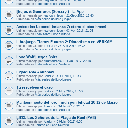
Último mensaje por
Legolas
«
22-Oct-2018, 18:07
Publicado en
Todo sobre Lobo Solitario
Brujos & Guerreros (Sorcery!) - la App
Último mensaje por
juanconmiedo
«
21-Sep-2018, 12:43
Publicado en
Más series de libro-juegos
Anécdotas Lobosolitarianas 7: cierra el pico kraan!
Último mensaje por
juanconmiedo
«
03-Abr-2018, 21:25
Publicado en
Todo sobre Lobo Solitario
Librojuego Tierras Futuras 2: Dimorfismo en VERKAMI
Último mensaje por
Tusitala
«
26-Sep-2017, 16:35
Publicado en
Más series de libro-juegos
Lone Wolf juegos 8bits
Último mensaje por
birdmanradio
«
11-Jul-2017, 22:49
Publicado en
Todo sobre Lobo Solitario
Expediente Anunnaki
Último mensaje por
Ladril
«
03-Jul-2017, 19:33
Publicado en
Más series de libro-juegos
Tú resuelves el caso
Último mensaje por
Ladril
«
02-May-2017, 15:56
Publicado en
Más series de libro-juegos
Mantenimiento del foro - indisponibilidad 10-12 de Marzo
Último mensaje por
Alarion
«
09-Mar-2017, 22:37
Publicado en
Todo sobre Lobo Solitario
LS13: Los Señores de la Plaga de Ruel (PAE)
Último mensaje por
Alarion
«
09-Mar-2017, 0:36
Publicado en
Erratas en Lobo Solitario