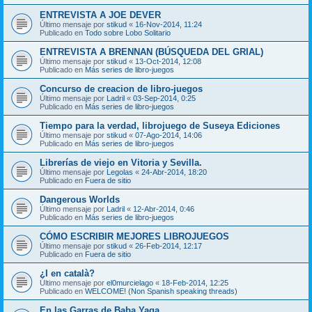
ENTREVISTA A JOE DEVER
Último mensaje por
stikud
«
16-Nov-2014, 11:24
Publicado en
Todo sobre Lobo Solitario
ENTREVISTA A BRENNAN (BÚSQUEDA DEL GRIAL)
Último mensaje por
stikud
«
13-Oct-2014, 12:08
Publicado en
Más series de libro-juegos
Concurso de creacion de libro-juegos
Último mensaje por
Ladril
«
03-Sep-2014, 0:25
Publicado en
Más series de libro-juegos
Tiempo para la verdad, librojuego de Suseya Ediciones
Último mensaje por
stikud
«
07-Ago-2014, 14:06
Publicado en
Más series de libro-juegos
Librerías de viejo en Vitoria y Sevilla.
Último mensaje por
Legolas
«
24-Abr-2014, 18:20
Publicado en
Fuera de sitio
Dangerous Worlds
Último mensaje por
Ladril
«
12-Abr-2014, 0:46
Publicado en
Más series de libro-juegos
CÓMO ESCRIBIR MEJORES LIBROJUEGOS
Último mensaje por
stikud
«
26-Feb-2014, 12:17
Publicado en
Fuera de sitio
¿I en català?
Último mensaje por
el0murcielago
«
18-Feb-2014, 12:25
Publicado en
WELCOME! (Non Spanish speaking threads)
En las Garras de Baba Yaga