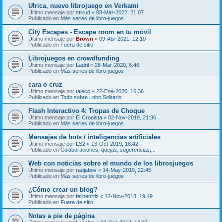
Ulrica, nuevo librojuego en Verkami
Último mensaje por
stikud
«
08-Mar-2022, 21:07
Publicado en
Más series de libro-juegos
City Escapes - Escape room en tu móvil
Último mensaje por
Brown
«
09-Abr-2021, 12:10
Publicado en
Fuera de sitio
Librojuegos en crowdfunding
Último mensaje por
Ladril
«
28-Mar-2020, 6:46
Publicado en
Más series de libro-juegos
cara o cruz
Último mensaje por
taleco
«
22-Ene-2020, 16:36
Publicado en
Todo sobre Lobo Solitario
Flash Interactivo 4: Tropas de Choque
Último mensaje por
El Cronista
«
02-Nov-2019, 21:36
Publicado en
Más series de libro-juegos
Mensajes de bots / inteligencias artificiales
Último mensaje por
LS2
«
13-Oct-2019, 18:42
Publicado en
Colaboraciones, quejas, sugerencias,...
Web con noticias sobre el mundo de los librosjuegos
Último mensaje por
radjabov
«
14-May-2019, 22:45
Publicado en
Más series de libro-juegos
¿Cómo crear un blog?
Último mensaje por
felipeortiz
«
12-Nov-2018, 19:49
Publicado en
Fuera de sitio
Notas a pie de página