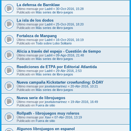
La defensa de Barnklaw
Último mensaje por
Ladril
«
30-Oct-2016, 15:28
Publicado en
Más series de libro-juegos
La isla de los dodos
Último mensaje por
Ladril
«
25-Oct-2016, 18:20
Publicado en
Más series de libro-juegos
Fortaleza de Manpang
Último mensaje por
Ladril
«
16-Oct-2016, 16:19
Publicado en
Todo sobre Lobo Solitario
Alicia a través del espejo - Cuestión de tiempo
Último mensaje por
Ladril
«
09-Ago-2016, 21:48
Publicado en
Más series de libro-juegos
Reediciones de ETPA por Editorial Atlantida
Último mensaje por
Ladril
«
29-Abr-2016, 2:53
Publicado en
Más series de libro-juegos
Nueva campaña Kickstarter crowfunding: D-DAY
Último mensaje por
joseluismartnez
«
20-Abr-2016, 10:21
Publicado en
Más series de libro-juegos
Nueva serie de librojuegos
Último mensaje por
joseluismartnez
«
19-Abr-2016, 16:49
Publicado en
Fuera de sitio
Rollpath - librojuegos muy roleros
Último mensaje por
Xavi
«
07-Abr-2016, 13:19
Publicado en
Fuera de sitio
Algunos librojuegos en espanol