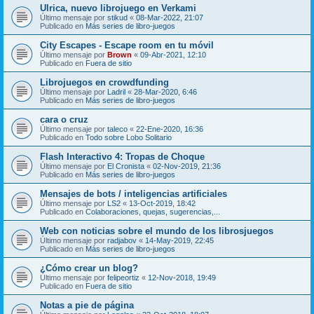
Ulrica, nuevo librojuego en Verkami
Último mensaje por
stikud
«
08-Mar-2022, 21:07
Publicado en
Más series de libro-juegos
City Escapes - Escape room en tu móvil
Último mensaje por
Brown
«
09-Abr-2021, 12:10
Publicado en
Fuera de sitio
Librojuegos en crowdfunding
Último mensaje por
Ladril
«
28-Mar-2020, 6:46
Publicado en
Más series de libro-juegos
cara o cruz
Último mensaje por
taleco
«
22-Ene-2020, 16:36
Publicado en
Todo sobre Lobo Solitario
Flash Interactivo 4: Tropas de Choque
Último mensaje por
El Cronista
«
02-Nov-2019, 21:36
Publicado en
Más series de libro-juegos
Mensajes de bots / inteligencias artificiales
Último mensaje por
LS2
«
13-Oct-2019, 18:42
Publicado en
Colaboraciones, quejas, sugerencias,...
Web con noticias sobre el mundo de los librosjuegos
Último mensaje por
radjabov
«
14-May-2019, 22:45
Publicado en
Más series de libro-juegos
¿Cómo crear un blog?
Último mensaje por
felipeortiz
«
12-Nov-2018, 19:49
Publicado en
Fuera de sitio
Notas a pie de página