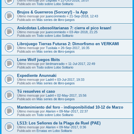
Último mensaje por
Legolas
«
22-Oct-2018, 18:07
Publicado en
Todo sobre Lobo Solitario
Brujos & Guerreros (Sorcery!) - la App
Último mensaje por
juanconmiedo
«
21-Sep-2018, 12:43
Publicado en
Más series de libro-juegos
Anécdotas Lobosolitarianas 7: cierra el pico kraan!
Último mensaje por
juanconmiedo
«
03-Abr-2018, 21:25
Publicado en
Todo sobre Lobo Solitario
Librojuego Tierras Futuras 2: Dimorfismo en VERKAMI
Último mensaje por
Tusitala
«
26-Sep-2017, 16:35
Publicado en
Más series de libro-juegos
Lone Wolf juegos 8bits
Último mensaje por
birdmanradio
«
11-Jul-2017, 22:49
Publicado en
Todo sobre Lobo Solitario
Expediente Anunnaki
Último mensaje por
Ladril
«
03-Jul-2017, 19:33
Publicado en
Más series de libro-juegos
Tú resuelves el caso
Último mensaje por
Ladril
«
02-May-2017, 15:56
Publicado en
Más series de libro-juegos
Mantenimiento del foro - indisponibilidad 10-12 de Marzo
Último mensaje por
Alarion
«
09-Mar-2017, 22:37
Publicado en
Todo sobre Lobo Solitario
LS13: Los Señores de la Plaga de Ruel (PAE)
Último mensaje por
Alarion
«
09-Mar-2017, 0:36
Publicado en
Erratas en Lobo Solitario