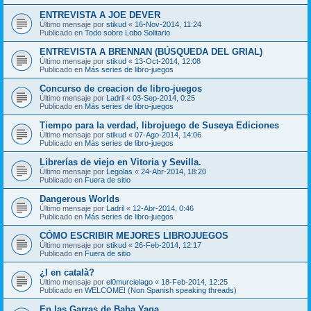
ENTREVISTA A JOE DEVER
Último mensaje por
stikud
«
16-Nov-2014, 11:24
Publicado en
Todo sobre Lobo Solitario
ENTREVISTA A BRENNAN (BÚSQUEDA DEL GRIAL)
Último mensaje por
stikud
«
13-Oct-2014, 12:08
Publicado en
Más series de libro-juegos
Concurso de creacion de libro-juegos
Último mensaje por
Ladril
«
03-Sep-2014, 0:25
Publicado en
Más series de libro-juegos
Tiempo para la verdad, librojuego de Suseya Ediciones
Último mensaje por
stikud
«
07-Ago-2014, 14:06
Publicado en
Más series de libro-juegos
Librerías de viejo en Vitoria y Sevilla.
Último mensaje por
Legolas
«
24-Abr-2014, 18:20
Publicado en
Fuera de sitio
Dangerous Worlds
Último mensaje por
Ladril
«
12-Abr-2014, 0:46
Publicado en
Más series de libro-juegos
CÓMO ESCRIBIR MEJORES LIBROJUEGOS
Último mensaje por
stikud
«
26-Feb-2014, 12:17
Publicado en
Fuera de sitio
¿I en català?
Último mensaje por
el0murcielago
«
18-Feb-2014, 12:25
Publicado en
WELCOME! (Non Spanish speaking threads)
En las Garras de Baba Yaga