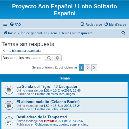
Proyecto Aon Español / Lobo Solitario
Español
FAQ
Registrarse
Identificarse
B
Inicio
Índice general
Buscar
Temas sin respuesta
u
Temas sin respuesta
s
Ir a búsqueda avanzada
c
Buscar
Búsqueda avanzada
a
1
2
Siguiente
Se encontraron 91 coincidencias
r
Temas
La Senda del Tigre - #3 Usurpador
Último mensaje por
LS2
«
18-Ene-2024, 13:46
Publicado en
Erratas en otros libro-juegos
El abismo maldito (Celaeno Books)
Último mensaje por
LS2
«
13-Sep-2023, 15:24
Publicado en
Erratas en Lobo Solitario
Desfiladero de la Tempestad
Último mensaje por
Brown
«
25-Ene-2023, 8:37
Publicado en
Colaboraciones, quejas, sugerencias,...