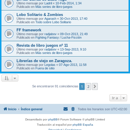
Último mensaje por
Ladril
«
10-Feb-2014, 1:34
Publicado en
Más series de libro-juegos
Lobo Solitario & Zombies
Último mensaje por
Agarash
«
30-Oct-2013, 17:40
Publicado en
Todo sobre Lobo Solitario
FF framework
Último mensaje por
radjabov
«
09-Oct-2013, 21:49
Publicado en
Fighting Fantasy / Lucha-Ficción
Revista de libro juegos nº 11
Último mensaje por
radjabov
«
13-Sep-2013, 9:10
Publicado en
Más series de libro-juegos
Librerías de viejo en Zaragoza.
Último mensaje por
Legolas
«
07-Ago-2013, 11:58
Publicado en
Fuera de sitio
1
2
Siguiente
Se encontraron 91 coincidencias
Ir a
Inicio
Índice general
Todos los horarios son
UTC+02:00
Desarrollado por
phpBB
® Forum Software © phpBB Limited
Traducción al español por
phpBB España
Privacidad
|
Condiciones