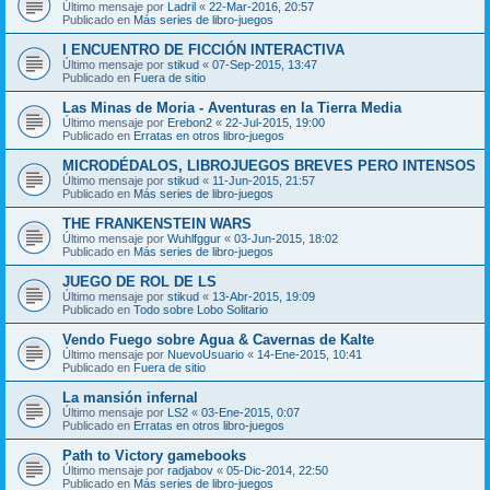
Último mensaje por
Ladril
«
22-Mar-2016, 20:57
Publicado en
Más series de libro-juegos
I ENCUENTRO DE FICCIÓN INTERACTIVA
Último mensaje por
stikud
«
07-Sep-2015, 13:47
Publicado en
Fuera de sitio
Las Minas de Moria - Aventuras en la Tierra Media
Último mensaje por
Erebon2
«
22-Jul-2015, 19:00
Publicado en
Erratas en otros libro-juegos
MICRODÉDALOS, LIBROJUEGOS BREVES PERO INTENSOS
Último mensaje por
stikud
«
11-Jun-2015, 21:57
Publicado en
Más series de libro-juegos
THE FRANKENSTEIN WARS
Último mensaje por
Wuhlfggur
«
03-Jun-2015, 18:02
Publicado en
Más series de libro-juegos
JUEGO DE ROL DE LS
Último mensaje por
stikud
«
13-Abr-2015, 19:09
Publicado en
Todo sobre Lobo Solitario
Vendo Fuego sobre Agua & Cavernas de Kalte
Último mensaje por
NuevoUsuario
«
14-Ene-2015, 10:41
Publicado en
Fuera de sitio
La mansión infernal
Último mensaje por
LS2
«
03-Ene-2015, 0:07
Publicado en
Erratas en otros libro-juegos
Path to Victory gamebooks
Último mensaje por
radjabov
«
05-Dic-2014, 22:50
Publicado en
Más series de libro-juegos