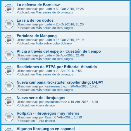
La defensa de Barnklaw
Último mensaje por
Ladril
«
30-Oct-2016, 15:28
Publicado en
Más series de libro-juegos
La isla de los dodos
Último mensaje por
Ladril
«
25-Oct-2016, 18:20
Publicado en
Más series de libro-juegos
Fortaleza de Manpang
Último mensaje por
Ladril
«
16-Oct-2016, 16:19
Publicado en
Todo sobre Lobo Solitario
Alicia a través del espejo - Cuestión de tiempo
Último mensaje por
Ladril
«
09-Ago-2016, 21:48
Publicado en
Más series de libro-juegos
Reediciones de ETPA por Editorial Atlantida
Último mensaje por
Ladril
«
29-Abr-2016, 2:53
Publicado en
Más series de libro-juegos
Nueva campaña Kickstarter crowfunding: D-DAY
Último mensaje por
joseluismartnez
«
20-Abr-2016, 10:21
Publicado en
Más series de libro-juegos
Nueva serie de librojuegos
Último mensaje por
joseluismartnez
«
19-Abr-2016, 16:49
Publicado en
Fuera de sitio
Rollpath - librojuegos muy roleros
Último mensaje por
Xavi
«
07-Abr-2016, 13:19
Publicado en
Fuera de sitio
Algunos librojuegos en espanol