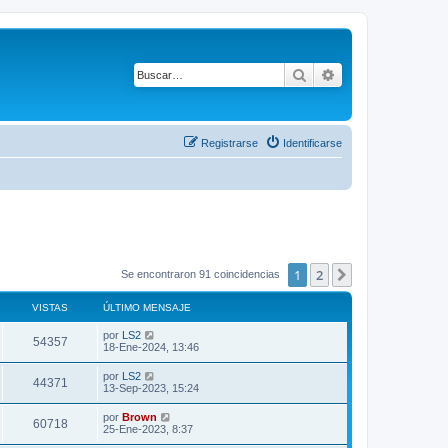
Buscar
Búsqueda avanza
Registrarse
Identificarse
1
2
Siguiente
Se encontraron 91 coincidencias
VISTAS
ÚLTIMO MENSAJE
Ú
por
LS2
V
54357
l
18-Ene-2024, 13:46
t
i
i
Ú
por
LS2
V
44371
m
l
13-Sep-2023, 15:24
s
o
t
m
i
i
Ú
por
Brown
t
e
V
60718
m
l
25-Ene-2023, 8:37
n
s
o
t
s
a
m