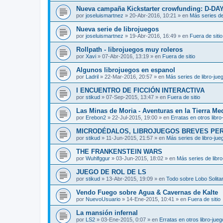
Nueva campaña Kickstarter crowfunding: D-DA
por
joseluismartnez
»
20-Abr-2016, 10:21
» en
Más series de
Nueva serie de librojuegos
por
joseluismartnez
»
19-Abr-2016, 16:49
» en
Fuera de sitio
Rollpath - librojuegos muy roleros
por
Xavi
»
07-Abr-2016, 13:19
» en
Fuera de sitio
Algunos librojuegos en espanol
por
Ladril
»
22-Mar-2016, 20:57
» en
Más series de libro-jue
I ENCUENTRO DE FICCIÓN INTERACTIVA
por
stikud
»
07-Sep-2015, 13:47
» en
Fuera de sitio
Las Minas de Moria - Aventuras en la Tierra Me
por
Erebon2
»
22-Jul-2015, 19:00
» en
Erratas en otros libro
MICRODÉDALOS, LIBROJUEGOS BREVES PE
por
stikud
»
11-Jun-2015, 21:57
» en
Más series de libro-jue
THE FRANKENSTEIN WARS
por
Wuhlfggur
»
03-Jun-2015, 18:02
» en
Más series de libr
JUEGO DE ROL DE LS
por
stikud
»
13-Abr-2015, 19:09
» en
Todo sobre Lobo Solitar
Vendo Fuego sobre Agua & Cavernas de Kalte
por
NuevoUsuario
»
14-Ene-2015, 10:41
» en
Fuera de sitio
La mansión infernal
por
LS2
»
03-Ene-2015, 0:07
» en
Erratas en otros libro-jue