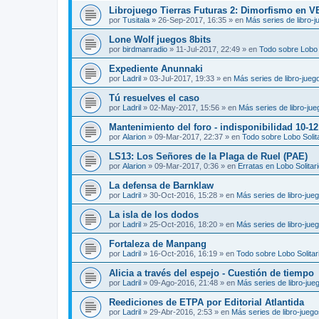
Librojuego Tierras Futuras 2: Dimorfismo en 
por
Tusitala
»
26-Sep-2017, 16:35
» en
Más series de libro-
Lone Wolf juegos 8bits
por
birdmanradio
»
11-Jul-2017, 22:49
» en
Todo sobre Lobo S
Expediente Anunnaki
por
Ladril
»
03-Jul-2017, 19:33
» en
Más series de libro-jueg
Tú resuelves el caso
por
Ladril
»
02-May-2017, 15:56
» en
Más series de libro-ju
Mantenimiento del foro - indisponibilidad 10-1
por
Alarion
»
09-Mar-2017, 22:37
» en
Todo sobre Lobo Solit
LS13: Los Señores de la Plaga de Ruel (PAE)
por
Alarion
»
09-Mar-2017, 0:36
» en
Erratas en Lobo Solitar
La defensa de Barnklaw
por
Ladril
»
30-Oct-2016, 15:28
» en
Más series de libro-jue
La isla de los dodos
por
Ladril
»
25-Oct-2016, 18:20
» en
Más series de libro-jue
Fortaleza de Manpang
por
Ladril
»
16-Oct-2016, 16:19
» en
Todo sobre Lobo Solitar
Alicia a través del espejo - Cuestión de tiempo
por
Ladril
»
09-Ago-2016, 21:48
» en
Más series de libro-jue
Reediciones de ETPA por Editorial Atlantida
por
Ladril
»
29-Abr-2016, 2:53
» en
Más series de libro-jueg