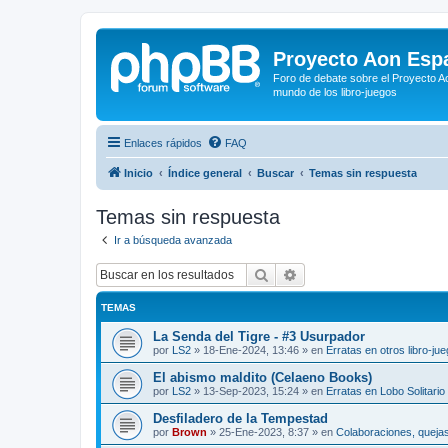
Proyecto Aon Espa
Foro de debate sobre el Proyecto Ao
mundo de los libro-juegos
Enlaces rápidos
FAQ
Inicio
Índice general
Buscar
Temas sin respuesta
Temas sin respuesta
Ir a búsqueda avanzada
Buscar
Búsqueda avanzada
TEMAS
La Senda del Tigre - #3 Usurpador
por
LS2
»
18-Ene-2024, 13:46
» en
Erratas en otros libro-ju
El abismo maldito (Celaeno Books)
por
LS2
»
13-Sep-2023, 15:24
» en
Erratas en Lobo Solitario
Desfiladero de la Tempestad
por
Brown
»
25-Ene-2023, 8:37
» en
Colaboraciones, quejas