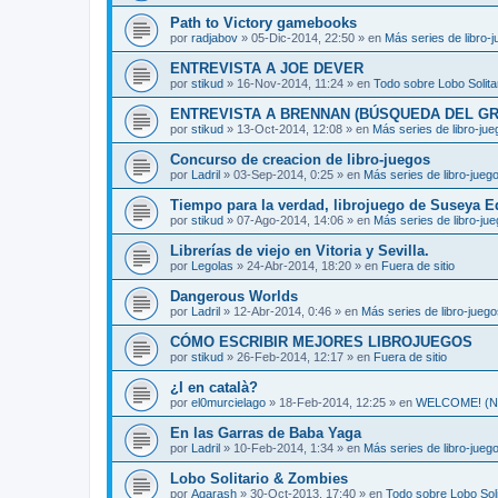
Path to Victory gamebooks
por
radjabov
»
05-Dic-2014, 22:50
» en
Más series de libro-
ENTREVISTA A JOE DEVER
por
stikud
»
16-Nov-2014, 11:24
» en
Todo sobre Lobo Solita
ENTREVISTA A BRENNAN (BÚSQUEDA DEL GR
por
stikud
»
13-Oct-2014, 12:08
» en
Más series de libro-ju
Concurso de creacion de libro-juegos
por
Ladril
»
03-Sep-2014, 0:25
» en
Más series de libro-jueg
Tiempo para la verdad, librojuego de Suseya E
por
stikud
»
07-Ago-2014, 14:06
» en
Más series de libro-ju
Librerías de viejo en Vitoria y Sevilla.
por
Legolas
»
24-Abr-2014, 18:20
» en
Fuera de sitio
Dangerous Worlds
por
Ladril
»
12-Abr-2014, 0:46
» en
Más series de libro-jueg
CÓMO ESCRIBIR MEJORES LIBROJUEGOS
por
stikud
»
26-Feb-2014, 12:17
» en
Fuera de sitio
¿I en català?
por
el0murcielago
»
18-Feb-2014, 12:25
» en
WELCOME! (Non
En las Garras de Baba Yaga
por
Ladril
»
10-Feb-2014, 1:34
» en
Más series de libro-jueg
Lobo Solitario & Zombies
por
Agarash
»
30-Oct-2013, 17:40
» en
Todo sobre Lobo Soli