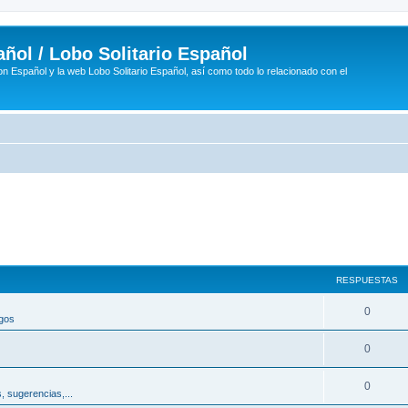
ñol / Lobo Solitario Español
n Español y la web Lobo Solitario Español, así como todo lo relacionado con el
RESPUESTAS
R
0
egos
e
R
0
s
e
p
R
0
, sugerencias,...
s
u