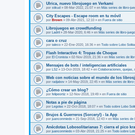
Ulrica, nuevo librojuego en Verkami
por
stikud
»
08-Mar-2022, 21:07
» en
Más series de libro-ju
City Escapes - Escape room en tu móvil
por
Brown
»
09-Abr-2021, 12:10
» en
Fuera de sitio
Librojuegos en crowdfunding
por
Ladril
»
28-Mar-2020, 6:46
» en
Más series de libro-jueg
cara o cruz
por
taleco
»
22-Ene-2020, 16:36
» en
Todo sobre Lobo Solita
Flash Interactivo 4: Tropas de Choque
por
El Cronista
»
02-Nov-2019, 21:36
» en
Más series de lib
Mensajes de bots / inteligencias artificiales
por
LS2
»
13-Oct-2019, 18:42
» en
Colaboraciones, quejas, 
Web con noticias sobre el mundo de los libros
por
radjabov
»
14-May-2019, 22:45
» en
Más series de libro
¿Cómo crear un blog?
por
felipeortiz
»
12-Nov-2018, 19:49
» en
Fuera de sitio
Notas a pie de página
por
Legolas
»
22-Oct-2018, 18:07
» en
Todo sobre Lobo Solit
Brujos & Guerreros (Sorcery!) - la App
por
juanconmiedo
»
21-Sep-2018, 12:43
» en
Más series de l
Anécdotas Lobosolitarianas 7: cierra el pico kr
por
juanconmiedo
»
03-Abr-2018, 21:25
» en
Todo sobre Lobo