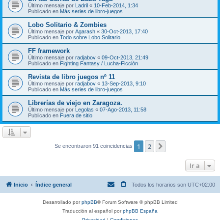
Último mensaje por
Ladril
«
10-Feb-2014, 1:34
Publicado en
Más series de libro-juegos
Lobo Solitario & Zombies
Último mensaje por
Agarash
«
30-Oct-2013, 17:40
Publicado en
Todo sobre Lobo Solitario
FF framework
Último mensaje por
radjabov
«
09-Oct-2013, 21:49
Publicado en
Fighting Fantasy / Lucha-Ficción
Revista de libro juegos nº 11
Último mensaje por
radjabov
«
13-Sep-2013, 9:10
Publicado en
Más series de libro-juegos
Librerías de viejo en Zaragoza.
Último mensaje por
Legolas
«
07-Ago-2013, 11:58
Publicado en
Fuera de sitio
1
2
Siguiente
Se encontraron 91 coincidencias
Ir a
Inicio
Índice general
Todos los horarios son
UTC+02:00
Desarrollado por
phpBB
® Forum Software © phpBB Limited
Traducción al español por
phpBB España
Privacidad
|
Condiciones