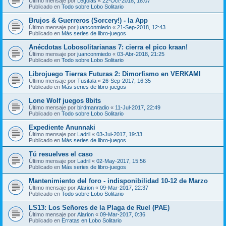
Último mensaje por
Legolas
«
22-Oct-2018, 18:07
Publicado en
Todo sobre Lobo Solitario
Brujos & Guerreros (Sorcery!) - la App
Último mensaje por
juanconmiedo
«
21-Sep-2018, 12:43
Publicado en
Más series de libro-juegos
Anécdotas Lobosolitarianas 7: cierra el pico kraan!
Último mensaje por
juanconmiedo
«
03-Abr-2018, 21:25
Publicado en
Todo sobre Lobo Solitario
Librojuego Tierras Futuras 2: Dimorfismo en VERKAMI
Último mensaje por
Tusitala
«
26-Sep-2017, 16:35
Publicado en
Más series de libro-juegos
Lone Wolf juegos 8bits
Último mensaje por
birdmanradio
«
11-Jul-2017, 22:49
Publicado en
Todo sobre Lobo Solitario
Expediente Anunnaki
Último mensaje por
Ladril
«
03-Jul-2017, 19:33
Publicado en
Más series de libro-juegos
Tú resuelves el caso
Último mensaje por
Ladril
«
02-May-2017, 15:56
Publicado en
Más series de libro-juegos
Mantenimiento del foro - indisponibilidad 10-12 de Marzo
Último mensaje por
Alarion
«
09-Mar-2017, 22:37
Publicado en
Todo sobre Lobo Solitario
LS13: Los Señores de la Plaga de Ruel (PAE)
Último mensaje por
Alarion
«
09-Mar-2017, 0:36
Publicado en
Erratas en Lobo Solitario