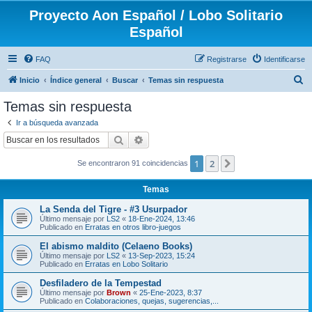
Proyecto Aon Español / Lobo Solitario
Español
FAQ
Registrarse
Identificarse
B
Inicio
Índice general
Buscar
Temas sin respuesta
u
Temas sin respuesta
s
Ir a búsqueda avanzada
c
Buscar
Búsqueda avanzada
a
1
2
Siguiente
Se encontraron 91 coincidencias
r
Temas
La Senda del Tigre - #3 Usurpador
Último mensaje por
LS2
«
18-Ene-2024, 13:46
Publicado en
Erratas en otros libro-juegos
El abismo maldito (Celaeno Books)
Último mensaje por
LS2
«
13-Sep-2023, 15:24
Publicado en
Erratas en Lobo Solitario
Desfiladero de la Tempestad
Último mensaje por
Brown
«
25-Ene-2023, 8:37
Publicado en
Colaboraciones, quejas, sugerencias,...