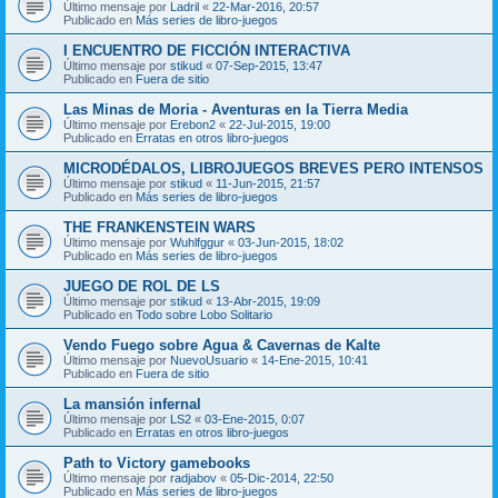
Último mensaje por
Ladril
«
22-Mar-2016, 20:57
Publicado en
Más series de libro-juegos
I ENCUENTRO DE FICCIÓN INTERACTIVA
Último mensaje por
stikud
«
07-Sep-2015, 13:47
Publicado en
Fuera de sitio
Las Minas de Moria - Aventuras en la Tierra Media
Último mensaje por
Erebon2
«
22-Jul-2015, 19:00
Publicado en
Erratas en otros libro-juegos
MICRODÉDALOS, LIBROJUEGOS BREVES PERO INTENSOS
Último mensaje por
stikud
«
11-Jun-2015, 21:57
Publicado en
Más series de libro-juegos
THE FRANKENSTEIN WARS
Último mensaje por
Wuhlfggur
«
03-Jun-2015, 18:02
Publicado en
Más series de libro-juegos
JUEGO DE ROL DE LS
Último mensaje por
stikud
«
13-Abr-2015, 19:09
Publicado en
Todo sobre Lobo Solitario
Vendo Fuego sobre Agua & Cavernas de Kalte
Último mensaje por
NuevoUsuario
«
14-Ene-2015, 10:41
Publicado en
Fuera de sitio
La mansión infernal
Último mensaje por
LS2
«
03-Ene-2015, 0:07
Publicado en
Erratas en otros libro-juegos
Path to Victory gamebooks
Último mensaje por
radjabov
«
05-Dic-2014, 22:50
Publicado en
Más series de libro-juegos