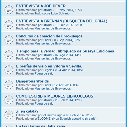
ENTREVISTA A JOE DEVER
Último mensaje por
stikud
«
16-Nov-2014, 11:24
Publicado en
Todo sobre Lobo Solitario
ENTREVISTA A BRENNAN (BÚSQUEDA DEL GRIAL)
Último mensaje por
stikud
«
13-Oct-2014, 12:08
Publicado en
Más series de libro-juegos
Concurso de creacion de libro-juegos
Último mensaje por
Ladril
«
03-Sep-2014, 0:25
Publicado en
Más series de libro-juegos
Tiempo para la verdad, librojuego de Suseya Ediciones
Último mensaje por
stikud
«
07-Ago-2014, 14:06
Publicado en
Más series de libro-juegos
Librerías de viejo en Vitoria y Sevilla.
Último mensaje por
Legolas
«
24-Abr-2014, 18:20
Publicado en
Fuera de sitio
Dangerous Worlds
Último mensaje por
Ladril
«
12-Abr-2014, 0:46
Publicado en
Más series de libro-juegos
CÓMO ESCRIBIR MEJORES LIBROJUEGOS
Último mensaje por
stikud
«
26-Feb-2014, 12:17
Publicado en
Fuera de sitio
¿I en català?
Último mensaje por
el0murcielago
«
18-Feb-2014, 12:25
Publicado en
WELCOME! (Non Spanish speaking threads)
En las Garras de Baba Yaga