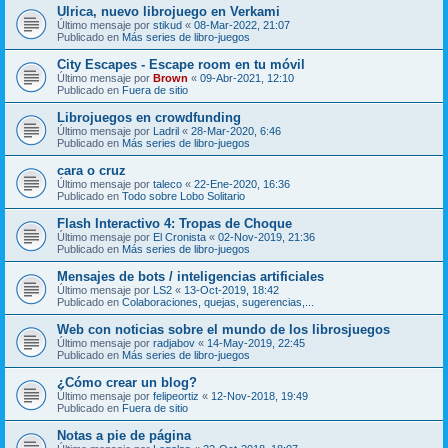
Ulrica, nuevo librojuego en Verkami
Último mensaje por
stikud
«
08-Mar-2022, 21:07
Publicado en
Más series de libro-juegos
City Escapes - Escape room en tu móvil
Último mensaje por
Brown
«
09-Abr-2021, 12:10
Publicado en
Fuera de sitio
Librojuegos en crowdfunding
Último mensaje por
Ladril
«
28-Mar-2020, 6:46
Publicado en
Más series de libro-juegos
cara o cruz
Último mensaje por
taleco
«
22-Ene-2020, 16:36
Publicado en
Todo sobre Lobo Solitario
Flash Interactivo 4: Tropas de Choque
Último mensaje por
El Cronista
«
02-Nov-2019, 21:36
Publicado en
Más series de libro-juegos
Mensajes de bots / inteligencias artificiales
Último mensaje por
LS2
«
13-Oct-2019, 18:42
Publicado en
Colaboraciones, quejas, sugerencias,...
Web con noticias sobre el mundo de los librosjuegos
Último mensaje por
radjabov
«
14-May-2019, 22:45
Publicado en
Más series de libro-juegos
¿Cómo crear un blog?
Último mensaje por
felipeortiz
«
12-Nov-2018, 19:49
Publicado en
Fuera de sitio
Notas a pie de página