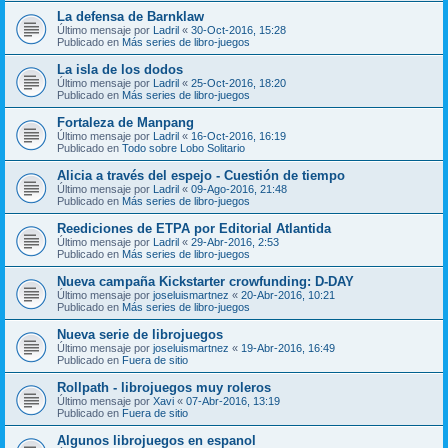
La defensa de Barnklaw
Último mensaje por
Ladril
«
30-Oct-2016, 15:28
Publicado en
Más series de libro-juegos
La isla de los dodos
Último mensaje por
Ladril
«
25-Oct-2016, 18:20
Publicado en
Más series de libro-juegos
Fortaleza de Manpang
Último mensaje por
Ladril
«
16-Oct-2016, 16:19
Publicado en
Todo sobre Lobo Solitario
Alicia a través del espejo - Cuestión de tiempo
Último mensaje por
Ladril
«
09-Ago-2016, 21:48
Publicado en
Más series de libro-juegos
Reediciones de ETPA por Editorial Atlantida
Último mensaje por
Ladril
«
29-Abr-2016, 2:53
Publicado en
Más series de libro-juegos
Nueva campaña Kickstarter crowfunding: D-DAY
Último mensaje por
joseluismartnez
«
20-Abr-2016, 10:21
Publicado en
Más series de libro-juegos
Nueva serie de librojuegos
Último mensaje por
joseluismartnez
«
19-Abr-2016, 16:49
Publicado en
Fuera de sitio
Rollpath - librojuegos muy roleros
Último mensaje por
Xavi
«
07-Abr-2016, 13:19
Publicado en
Fuera de sitio
Algunos librojuegos en espanol