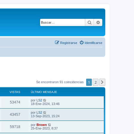
Buscar
Búsqueda avanza
Registrarse
Identificarse
1
2
Siguiente
Se encontraron 91 coincidencias
VISTAS
ÚLTIMO MENSAJE
Ú
por
LS2
V
53474
l
18-Ene-2024, 13:46
t
i
i
Ú
por
LS2
V
43457
m
l
13-Sep-2023, 15:24
s
o
t
m
i
i
Ú
por
Brown
t
e
V
59718
m
l
25-Ene-2023, 8:37
n
s
o
t
s
a
m