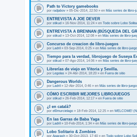
Path to Victory gamebooks
por
radjabov
»
05-Dic-2014, 22:50
» en
Más series de libro-
ENTREVISTA A JOE DEVER
por
stikud
»
16-Nov-2014, 11:24
» en
Todo sobre Lobo Solita
ENTREVISTA A BRENNAN (BÚSQUEDA DEL GR
por
stikud
»
13-Oct-2014, 12:08
» en
Más series de libro-ju
Concurso de creacion de libro-juegos
por
Ladril
»
03-Sep-2014, 0:25
» en
Más series de libro-jueg
Tiempo para la verdad, librojuego de Suseya E
por
stikud
»
07-Ago-2014, 14:06
» en
Más series de libro-ju
Librerías de viejo en Vitoria y Sevilla.
por
Legolas
»
24-Abr-2014, 18:20
» en
Fuera de sitio
Dangerous Worlds
por
Ladril
»
12-Abr-2014, 0:46
» en
Más series de libro-jueg
CÓMO ESCRIBIR MEJORES LIBROJUEGOS
por
stikud
»
26-Feb-2014, 12:17
» en
Fuera de sitio
¿I en català?
por
el0murcielago
»
18-Feb-2014, 12:25
» en
WELCOME! (Non
En las Garras de Baba Yaga
por
Ladril
»
10-Feb-2014, 1:34
» en
Más series de libro-jueg
Lobo Solitario & Zombies
por
Agarash
»
30-Oct-2013, 17:40
» en
Todo sobre Lobo Soli