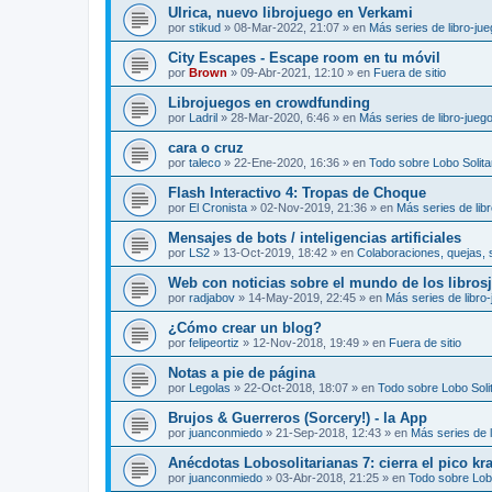
Ulrica, nuevo librojuego en Verkami
por
stikud
»
08-Mar-2022, 21:07
» en
Más series de libro-ju
City Escapes - Escape room en tu móvil
por
Brown
»
09-Abr-2021, 12:10
» en
Fuera de sitio
Librojuegos en crowdfunding
por
Ladril
»
28-Mar-2020, 6:46
» en
Más series de libro-jueg
cara o cruz
por
taleco
»
22-Ene-2020, 16:36
» en
Todo sobre Lobo Solita
Flash Interactivo 4: Tropas de Choque
por
El Cronista
»
02-Nov-2019, 21:36
» en
Más series de lib
Mensajes de bots / inteligencias artificiales
por
LS2
»
13-Oct-2019, 18:42
» en
Colaboraciones, quejas, 
Web con noticias sobre el mundo de los libros
por
radjabov
»
14-May-2019, 22:45
» en
Más series de libro
¿Cómo crear un blog?
por
felipeortiz
»
12-Nov-2018, 19:49
» en
Fuera de sitio
Notas a pie de página
por
Legolas
»
22-Oct-2018, 18:07
» en
Todo sobre Lobo Solit
Brujos & Guerreros (Sorcery!) - la App
por
juanconmiedo
»
21-Sep-2018, 12:43
» en
Más series de l
Anécdotas Lobosolitarianas 7: cierra el pico kr
por
juanconmiedo
»
03-Abr-2018, 21:25
» en
Todo sobre Lobo