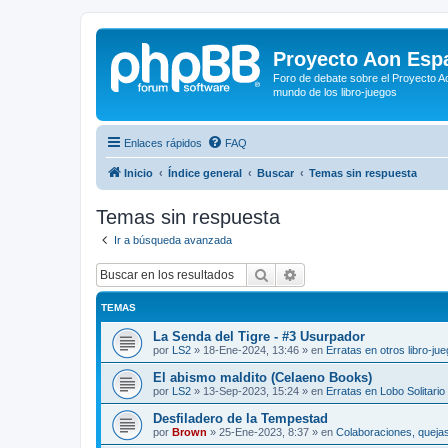
Proyecto Aon Espa
Foro de debate sobre el Proyecto Ao
mundo de los libro-juegos
Enlaces rápidos
FAQ
Inicio
Índice general
Buscar
Temas sin respuesta
Temas sin respuesta
Ir a búsqueda avanzada
Buscar
Búsqueda avanzada
TEMAS
La Senda del Tigre - #3 Usurpador
por
LS2
»
18-Ene-2024, 13:46
» en
Erratas en otros libro-ju
El abismo maldito (Celaeno Books)
por
LS2
»
13-Sep-2023, 15:24
» en
Erratas en Lobo Solitario
Desfiladero de la Tempestad
por
Brown
»
25-Ene-2023, 8:37
» en
Colaboraciones, quejas