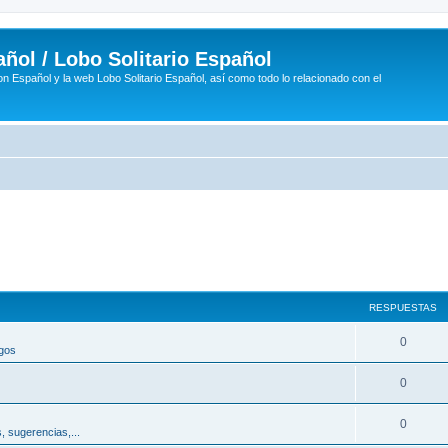
ñol / Lobo Solitario Español
n Español y la web Lobo Solitario Español, así como todo lo relacionado con el
RESPUESTAS
R
0
egos
e
R
0
s
e
p
R
0
, sugerencias,...
s
u