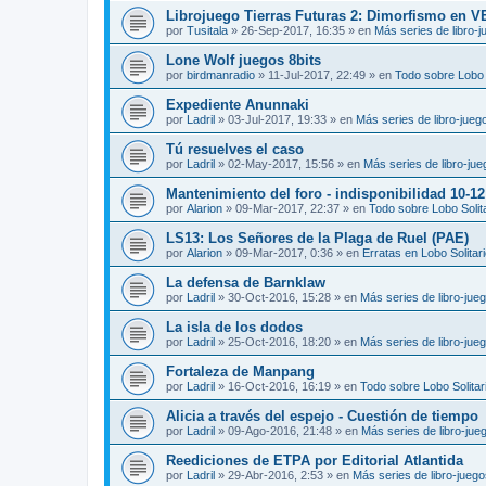
Librojuego Tierras Futuras 2: Dimorfismo en 
por
Tusitala
»
26-Sep-2017, 16:35
» en
Más series de libro-
Lone Wolf juegos 8bits
por
birdmanradio
»
11-Jul-2017, 22:49
» en
Todo sobre Lobo S
Expediente Anunnaki
por
Ladril
»
03-Jul-2017, 19:33
» en
Más series de libro-jueg
Tú resuelves el caso
por
Ladril
»
02-May-2017, 15:56
» en
Más series de libro-ju
Mantenimiento del foro - indisponibilidad 10-1
por
Alarion
»
09-Mar-2017, 22:37
» en
Todo sobre Lobo Solit
LS13: Los Señores de la Plaga de Ruel (PAE)
por
Alarion
»
09-Mar-2017, 0:36
» en
Erratas en Lobo Solitar
La defensa de Barnklaw
por
Ladril
»
30-Oct-2016, 15:28
» en
Más series de libro-jue
La isla de los dodos
por
Ladril
»
25-Oct-2016, 18:20
» en
Más series de libro-jue
Fortaleza de Manpang
por
Ladril
»
16-Oct-2016, 16:19
» en
Todo sobre Lobo Solitar
Alicia a través del espejo - Cuestión de tiempo
por
Ladril
»
09-Ago-2016, 21:48
» en
Más series de libro-jue
Reediciones de ETPA por Editorial Atlantida
por
Ladril
»
29-Abr-2016, 2:53
» en
Más series de libro-jueg