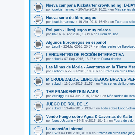
Nueva campaña Kickstarter crowfunding: D-DA
por
joseluismartnez
»
20-Abr-2016, 10:21
» en
Más series de
Nueva serie de librojuegos
por
joseluismartnez
»
19-Abr-2016, 16:49
» en
Fuera de sitio
Rollpath - librojuegos muy roleros
por
Xavi
»
07-Abr-2016, 13:19
» en
Fuera de sitio
Algunos librojuegos en espanol
por
Ladril
»
22-Mar-2016, 20:57
» en
Más series de libro-jue
I ENCUENTRO DE FICCIÓN INTERACTIVA
por
stikud
»
07-Sep-2015, 13:47
» en
Fuera de sitio
Las Minas de Moria - Aventuras en la Tierra Me
por
Erebon2
»
22-Jul-2015, 19:00
» en
Erratas en otros libro
MICRODÉDALOS, LIBROJUEGOS BREVES PE
por
stikud
»
11-Jun-2015, 21:57
» en
Más series de libro-jue
THE FRANKENSTEIN WARS
por
Wuhlfggur
»
03-Jun-2015, 18:02
» en
Más series de libr
JUEGO DE ROL DE LS
por
stikud
»
13-Abr-2015, 19:09
» en
Todo sobre Lobo Solitar
Vendo Fuego sobre Agua & Cavernas de Kalte
por
NuevoUsuario
»
14-Ene-2015, 10:41
» en
Fuera de sitio
La mansión infernal
por
LS2
»
03-Ene-2015, 0:07
» en
Erratas en otros libro-jue