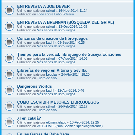
ENTREVISTA A JOE DEVER
Último mensaje por
stikud
«
16-Nov-2014, 11:24
Publicado en
Todo sobre Lobo Solitario
ENTREVISTA A BRENNAN (BÚSQUEDA DEL GRIAL)
Último mensaje por
stikud
«
13-Oct-2014, 12:08
Publicado en
Más series de libro-juegos
Concurso de creacion de libro-juegos
Último mensaje por
Ladril
«
03-Sep-2014, 0:25
Publicado en
Más series de libro-juegos
Tiempo para la verdad, librojuego de Suseya Ediciones
Último mensaje por
stikud
«
07-Ago-2014, 14:06
Publicado en
Más series de libro-juegos
Librerías de viejo en Vitoria y Sevilla.
Último mensaje por
Legolas
«
24-Abr-2014, 18:20
Publicado en
Fuera de sitio
Dangerous Worlds
Último mensaje por
Ladril
«
12-Abr-2014, 0:46
Publicado en
Más series de libro-juegos
CÓMO ESCRIBIR MEJORES LIBROJUEGOS
Último mensaje por
stikud
«
26-Feb-2014, 12:17
Publicado en
Fuera de sitio
¿I en català?
Último mensaje por
el0murcielago
«
18-Feb-2014, 12:25
Publicado en
WELCOME! (Non Spanish speaking threads)
En las Garras de Baba Yaga