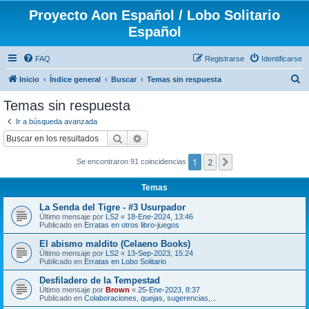
Proyecto Aon Español / Lobo Solitario
Español
FAQ
Registrarse
Identificarse
B
Inicio
Índice general
Buscar
Temas sin respuesta
u
Temas sin respuesta
s
Ir a búsqueda avanzada
c
Buscar
Búsqueda avanzada
a
1
2
Siguiente
Se encontraron 91 coincidencias
r
Temas
La Senda del Tigre - #3 Usurpador
Último mensaje por
LS2
«
18-Ene-2024, 13:46
Publicado en
Erratas en otros libro-juegos
El abismo maldito (Celaeno Books)
Último mensaje por
LS2
«
13-Sep-2023, 15:24
Publicado en
Erratas en Lobo Solitario
Desfiladero de la Tempestad
Último mensaje por
Brown
«
25-Ene-2023, 8:37
Publicado en
Colaboraciones, quejas, sugerencias,...