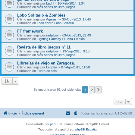
Último mensaje por
Ladril
«
10-Feb-2014, 1:34
Publicado en
Más series de libro-juegos
Lobo Solitario & Zombies
Último mensaje por
Agarash
«
30-Oct-2013, 17:40
Publicado en
Todo sobre Lobo Solitario
FF framework
Último mensaje por
radjabov
«
09-Oct-2013, 21:49
Publicado en
Fighting Fantasy / Lucha-Ficción
Revista de libro juegos nº 11
Último mensaje por
radjabov
«
13-Sep-2013, 9:10
Publicado en
Más series de libro-juegos
Librerías de viejo en Zaragoza.
Último mensaje por
Legolas
«
07-Ago-2013, 11:58
Publicado en
Fuera de sitio
1
2
Siguiente
Se encontraron 91 coincidencias
Ir a
Inicio
Índice general
Todos los horarios son
UTC+02:00
Desarrollado por
phpBB
® Forum Software © phpBB Limited
Traducción al español por
phpBB España
Privacidad
|
Condiciones