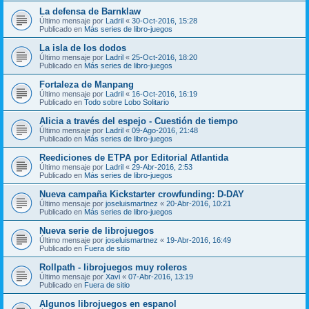
La defensa de Barnklaw
Último mensaje por
Ladril
«
30-Oct-2016, 15:28
Publicado en
Más series de libro-juegos
La isla de los dodos
Último mensaje por
Ladril
«
25-Oct-2016, 18:20
Publicado en
Más series de libro-juegos
Fortaleza de Manpang
Último mensaje por
Ladril
«
16-Oct-2016, 16:19
Publicado en
Todo sobre Lobo Solitario
Alicia a través del espejo - Cuestión de tiempo
Último mensaje por
Ladril
«
09-Ago-2016, 21:48
Publicado en
Más series de libro-juegos
Reediciones de ETPA por Editorial Atlantida
Último mensaje por
Ladril
«
29-Abr-2016, 2:53
Publicado en
Más series de libro-juegos
Nueva campaña Kickstarter crowfunding: D-DAY
Último mensaje por
joseluismartnez
«
20-Abr-2016, 10:21
Publicado en
Más series de libro-juegos
Nueva serie de librojuegos
Último mensaje por
joseluismartnez
«
19-Abr-2016, 16:49
Publicado en
Fuera de sitio
Rollpath - librojuegos muy roleros
Último mensaje por
Xavi
«
07-Abr-2016, 13:19
Publicado en
Fuera de sitio
Algunos librojuegos en espanol