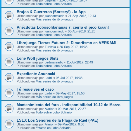
Último mensaje por
Legolas
«
22-Oct-2018, 18:07
Publicado en
Todo sobre Lobo Solitario
Brujos & Guerreros (Sorcery!) - la App
Último mensaje por
juanconmiedo
«
21-Sep-2018, 12:43
Publicado en
Más series de libro-juegos
Anécdotas Lobosolitarianas 7: cierra el pico kraan!
Último mensaje por
juanconmiedo
«
03-Abr-2018, 21:25
Publicado en
Todo sobre Lobo Solitario
Librojuego Tierras Futuras 2: Dimorfismo en VERKAMI
Último mensaje por
Tusitala
«
26-Sep-2017, 16:35
Publicado en
Más series de libro-juegos
Lone Wolf juegos 8bits
Último mensaje por
birdmanradio
«
11-Jul-2017, 22:49
Publicado en
Todo sobre Lobo Solitario
Expediente Anunnaki
Último mensaje por
Ladril
«
03-Jul-2017, 19:33
Publicado en
Más series de libro-juegos
Tú resuelves el caso
Último mensaje por
Ladril
«
02-May-2017, 15:56
Publicado en
Más series de libro-juegos
Mantenimiento del foro - indisponibilidad 10-12 de Marzo
Último mensaje por
Alarion
«
09-Mar-2017, 22:37
Publicado en
Todo sobre Lobo Solitario
LS13: Los Señores de la Plaga de Ruel (PAE)
Último mensaje por
Alarion
«
09-Mar-2017, 0:36
Publicado en
Erratas en Lobo Solitario