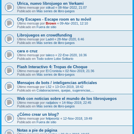
Ulrica, nuevo librojuego en Verkami
Último mensaje por
stikud
«
08-Mar-2022, 21:07
Publicado en
Más series de libro-juegos
City Escapes - Escape room en tu móvil
Último mensaje por
Brown
«
09-Abr-2021, 12:10
Publicado en
Fuera de sitio
Librojuegos en crowdfunding
Último mensaje por
Ladril
«
28-Mar-2020, 6:46
Publicado en
Más series de libro-juegos
cara o cruz
Último mensaje por
taleco
«
22-Ene-2020, 16:36
Publicado en
Todo sobre Lobo Solitario
Flash Interactivo 4: Tropas de Choque
Último mensaje por
El Cronista
«
02-Nov-2019, 21:36
Publicado en
Más series de libro-juegos
Mensajes de bots / inteligencias artificiales
Último mensaje por
LS2
«
13-Oct-2019, 18:42
Publicado en
Colaboraciones, quejas, sugerencias,...
Web con noticias sobre el mundo de los librosjuegos
Último mensaje por
radjabov
«
14-May-2019, 22:45
Publicado en
Más series de libro-juegos
¿Cómo crear un blog?
Último mensaje por
felipeortiz
«
12-Nov-2018, 19:49
Publicado en
Fuera de sitio
Notas a pie de página