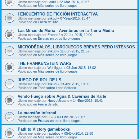
Último mensaje por
Ladril
«
22-Mar-2016, 20:57
Publicado en
Más series de libro-juegos
I ENCUENTRO DE FICCIÓN INTERACTIVA
Último mensaje por
stikud
«
07-Sep-2015, 13:47
Publicado en
Fuera de sitio
Las Minas de Moria - Aventuras en la Tierra Media
Último mensaje por
Erebon2
«
22-Jul-2015, 19:00
Publicado en
Erratas en otros libro-juegos
MICRODÉDALOS, LIBROJUEGOS BREVES PERO INTENSOS
Último mensaje por
stikud
«
11-Jun-2015, 21:57
Publicado en
Más series de libro-juegos
THE FRANKENSTEIN WARS
Último mensaje por
Wuhlfggur
«
03-Jun-2015, 18:02
Publicado en
Más series de libro-juegos
JUEGO DE ROL DE LS
Último mensaje por
stikud
«
13-Abr-2015, 19:09
Publicado en
Todo sobre Lobo Solitario
Vendo Fuego sobre Agua & Cavernas de Kalte
Último mensaje por
NuevoUsuario
«
14-Ene-2015, 10:41
Publicado en
Fuera de sitio
La mansión infernal
Último mensaje por
LS2
«
03-Ene-2015, 0:07
Publicado en
Erratas en otros libro-juegos
Path to Victory gamebooks
Último mensaje por
radjabov
«
05-Dic-2014, 22:50
Publicado en
Más series de libro-juegos