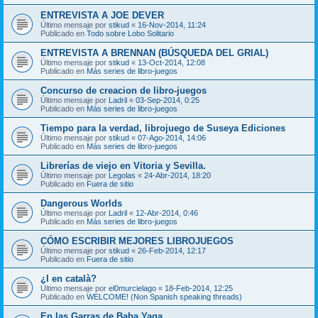
ENTREVISTA A JOE DEVER
Último mensaje por
stikud
«
16-Nov-2014, 11:24
Publicado en
Todo sobre Lobo Solitario
ENTREVISTA A BRENNAN (BÚSQUEDA DEL GRIAL)
Último mensaje por
stikud
«
13-Oct-2014, 12:08
Publicado en
Más series de libro-juegos
Concurso de creacion de libro-juegos
Último mensaje por
Ladril
«
03-Sep-2014, 0:25
Publicado en
Más series de libro-juegos
Tiempo para la verdad, librojuego de Suseya Ediciones
Último mensaje por
stikud
«
07-Ago-2014, 14:06
Publicado en
Más series de libro-juegos
Librerías de viejo en Vitoria y Sevilla.
Último mensaje por
Legolas
«
24-Abr-2014, 18:20
Publicado en
Fuera de sitio
Dangerous Worlds
Último mensaje por
Ladril
«
12-Abr-2014, 0:46
Publicado en
Más series de libro-juegos
CÓMO ESCRIBIR MEJORES LIBROJUEGOS
Último mensaje por
stikud
«
26-Feb-2014, 12:17
Publicado en
Fuera de sitio
¿I en català?
Último mensaje por
el0murcielago
«
18-Feb-2014, 12:25
Publicado en
WELCOME! (Non Spanish speaking threads)
En las Garras de Baba Yaga