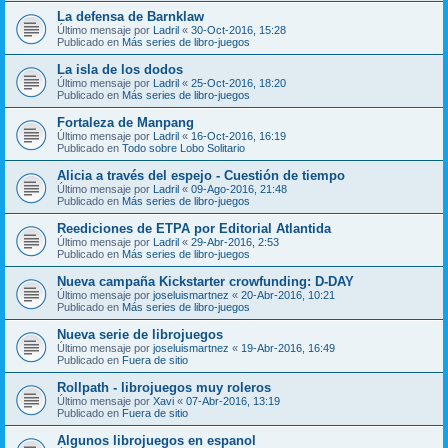
La defensa de Barnklaw
Último mensaje por
Ladril
«
30-Oct-2016, 15:28
Publicado en
Más series de libro-juegos
La isla de los dodos
Último mensaje por
Ladril
«
25-Oct-2016, 18:20
Publicado en
Más series de libro-juegos
Fortaleza de Manpang
Último mensaje por
Ladril
«
16-Oct-2016, 16:19
Publicado en
Todo sobre Lobo Solitario
Alicia a través del espejo - Cuestión de tiempo
Último mensaje por
Ladril
«
09-Ago-2016, 21:48
Publicado en
Más series de libro-juegos
Reediciones de ETPA por Editorial Atlantida
Último mensaje por
Ladril
«
29-Abr-2016, 2:53
Publicado en
Más series de libro-juegos
Nueva campaña Kickstarter crowfunding: D-DAY
Último mensaje por
joseluismartnez
«
20-Abr-2016, 10:21
Publicado en
Más series de libro-juegos
Nueva serie de librojuegos
Último mensaje por
joseluismartnez
«
19-Abr-2016, 16:49
Publicado en
Fuera de sitio
Rollpath - librojuegos muy roleros
Último mensaje por
Xavi
«
07-Abr-2016, 13:19
Publicado en
Fuera de sitio
Algunos librojuegos en espanol