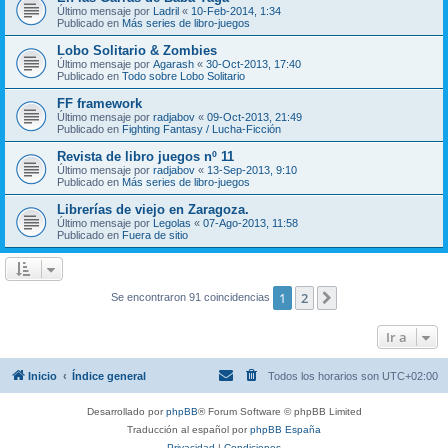
Último mensaje por
Ladril
«
10-Feb-2014, 1:34
Publicado en
Más series de libro-juegos
Lobo Solitario & Zombies
Último mensaje por
Agarash
«
30-Oct-2013, 17:40
Publicado en
Todo sobre Lobo Solitario
FF framework
Último mensaje por
radjabov
«
09-Oct-2013, 21:49
Publicado en
Fighting Fantasy / Lucha-Ficción
Revista de libro juegos nº 11
Último mensaje por
radjabov
«
13-Sep-2013, 9:10
Publicado en
Más series de libro-juegos
Librerías de viejo en Zaragoza.
Último mensaje por
Legolas
«
07-Ago-2013, 11:58
Publicado en
Fuera de sitio
1
2
Siguiente
Se encontraron 91 coincidencias
Ir a
Inicio
Índice general
Todos los horarios son
UTC+02:00
Desarrollado por
phpBB
® Forum Software © phpBB Limited
Traducción al español por
phpBB España
Privacidad
|
Condiciones