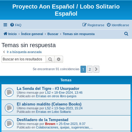
Proyecto Aon Español / Lobo Solitario
Español
FAQ
Registrarse
Identificarse
B
Inicio
Índice general
Buscar
Temas sin respuesta
u
Temas sin respuesta
s
Ir a búsqueda avanzada
c
Buscar
Búsqueda avanzada
a
1
2
Siguiente
Se encontraron 91 coincidencias
r
Temas
La Senda del Tigre - #3 Usurpador
Último mensaje por
LS2
«
18-Ene-2024, 13:46
Publicado en
Erratas en otros libro-juegos
El abismo maldito (Celaeno Books)
Último mensaje por
LS2
«
13-Sep-2023, 15:24
Publicado en
Erratas en Lobo Solitario
Desfiladero de la Tempestad
Último mensaje por
Brown
«
25-Ene-2023, 8:37
Publicado en
Colaboraciones, quejas, sugerencias,...