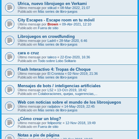
Ulrica, nuevo librojuego en Verkami
Último mensaje por
stikud
«
08-Mar-2022, 21:07
Publicado en
Más series de libro-juegos
City Escapes - Escape room en tu móvil
Último mensaje por
Brown
«
09-Abr-2021, 12:10
Publicado en
Fuera de sitio
Librojuegos en crowdfunding
Último mensaje por
Ladril
«
28-Mar-2020, 6:46
Publicado en
Más series de libro-juegos
cara o cruz
Último mensaje por
taleco
«
22-Ene-2020, 16:36
Publicado en
Todo sobre Lobo Solitario
Flash Interactivo 4: Tropas de Choque
Último mensaje por
El Cronista
«
02-Nov-2019, 21:36
Publicado en
Más series de libro-juegos
Mensajes de bots / inteligencias artificiales
Último mensaje por
LS2
«
13-Oct-2019, 18:42
Publicado en
Colaboraciones, quejas, sugerencias,...
Web con noticias sobre el mundo de los librosjuegos
Último mensaje por
radjabov
«
14-May-2019, 22:45
Publicado en
Más series de libro-juegos
¿Cómo crear un blog?
Último mensaje por
felipeortiz
«
12-Nov-2018, 19:49
Publicado en
Fuera de sitio
Notas a pie de página