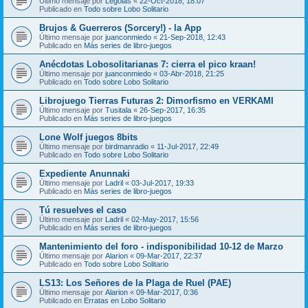
Último mensaje por
Legolas
«
22-Oct-2018, 18:07
Publicado en
Todo sobre Lobo Solitario
Brujos & Guerreros (Sorcery!) - la App
Último mensaje por
juanconmiedo
«
21-Sep-2018, 12:43
Publicado en
Más series de libro-juegos
Anécdotas Lobosolitarianas 7: cierra el pico kraan!
Último mensaje por
juanconmiedo
«
03-Abr-2018, 21:25
Publicado en
Todo sobre Lobo Solitario
Librojuego Tierras Futuras 2: Dimorfismo en VERKAMI
Último mensaje por
Tusitala
«
26-Sep-2017, 16:35
Publicado en
Más series de libro-juegos
Lone Wolf juegos 8bits
Último mensaje por
birdmanradio
«
11-Jul-2017, 22:49
Publicado en
Todo sobre Lobo Solitario
Expediente Anunnaki
Último mensaje por
Ladril
«
03-Jul-2017, 19:33
Publicado en
Más series de libro-juegos
Tú resuelves el caso
Último mensaje por
Ladril
«
02-May-2017, 15:56
Publicado en
Más series de libro-juegos
Mantenimiento del foro - indisponibilidad 10-12 de Marzo
Último mensaje por
Alarion
«
09-Mar-2017, 22:37
Publicado en
Todo sobre Lobo Solitario
LS13: Los Señores de la Plaga de Ruel (PAE)
Último mensaje por
Alarion
«
09-Mar-2017, 0:36
Publicado en
Erratas en Lobo Solitario