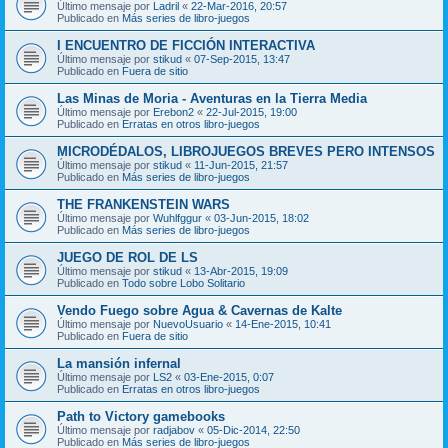
Último mensaje por
Ladril
«
22-Mar-2016, 20:57
Publicado en
Más series de libro-juegos
I ENCUENTRO DE FICCIÓN INTERACTIVA
Último mensaje por
stikud
«
07-Sep-2015, 13:47
Publicado en
Fuera de sitio
Las Minas de Moria - Aventuras en la Tierra Media
Último mensaje por
Erebon2
«
22-Jul-2015, 19:00
Publicado en
Erratas en otros libro-juegos
MICRODÉDALOS, LIBROJUEGOS BREVES PERO INTENSOS
Último mensaje por
stikud
«
11-Jun-2015, 21:57
Publicado en
Más series de libro-juegos
THE FRANKENSTEIN WARS
Último mensaje por
Wuhlfggur
«
03-Jun-2015, 18:02
Publicado en
Más series de libro-juegos
JUEGO DE ROL DE LS
Último mensaje por
stikud
«
13-Abr-2015, 19:09
Publicado en
Todo sobre Lobo Solitario
Vendo Fuego sobre Agua & Cavernas de Kalte
Último mensaje por
NuevoUsuario
«
14-Ene-2015, 10:41
Publicado en
Fuera de sitio
La mansión infernal
Último mensaje por
LS2
«
03-Ene-2015, 0:07
Publicado en
Erratas en otros libro-juegos
Path to Victory gamebooks
Último mensaje por
radjabov
«
05-Dic-2014, 22:50
Publicado en
Más series de libro-juegos