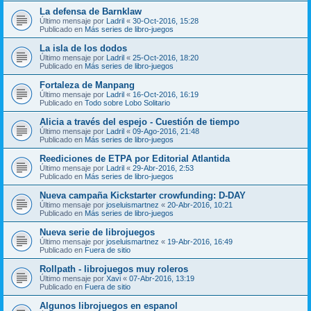
La defensa de Barnklaw
Último mensaje por
Ladril
«
30-Oct-2016, 15:28
Publicado en
Más series de libro-juegos
La isla de los dodos
Último mensaje por
Ladril
«
25-Oct-2016, 18:20
Publicado en
Más series de libro-juegos
Fortaleza de Manpang
Último mensaje por
Ladril
«
16-Oct-2016, 16:19
Publicado en
Todo sobre Lobo Solitario
Alicia a través del espejo - Cuestión de tiempo
Último mensaje por
Ladril
«
09-Ago-2016, 21:48
Publicado en
Más series de libro-juegos
Reediciones de ETPA por Editorial Atlantida
Último mensaje por
Ladril
«
29-Abr-2016, 2:53
Publicado en
Más series de libro-juegos
Nueva campaña Kickstarter crowfunding: D-DAY
Último mensaje por
joseluismartnez
«
20-Abr-2016, 10:21
Publicado en
Más series de libro-juegos
Nueva serie de librojuegos
Último mensaje por
joseluismartnez
«
19-Abr-2016, 16:49
Publicado en
Fuera de sitio
Rollpath - librojuegos muy roleros
Último mensaje por
Xavi
«
07-Abr-2016, 13:19
Publicado en
Fuera de sitio
Algunos librojuegos en espanol