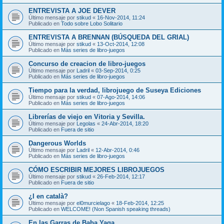
ENTREVISTA A JOE DEVER
Último mensaje por
stikud
«
16-Nov-2014, 11:24
Publicado en
Todo sobre Lobo Solitario
ENTREVISTA A BRENNAN (BÚSQUEDA DEL GRIAL)
Último mensaje por
stikud
«
13-Oct-2014, 12:08
Publicado en
Más series de libro-juegos
Concurso de creacion de libro-juegos
Último mensaje por
Ladril
«
03-Sep-2014, 0:25
Publicado en
Más series de libro-juegos
Tiempo para la verdad, librojuego de Suseya Ediciones
Último mensaje por
stikud
«
07-Ago-2014, 14:06
Publicado en
Más series de libro-juegos
Librerías de viejo en Vitoria y Sevilla.
Último mensaje por
Legolas
«
24-Abr-2014, 18:20
Publicado en
Fuera de sitio
Dangerous Worlds
Último mensaje por
Ladril
«
12-Abr-2014, 0:46
Publicado en
Más series de libro-juegos
CÓMO ESCRIBIR MEJORES LIBROJUEGOS
Último mensaje por
stikud
«
26-Feb-2014, 12:17
Publicado en
Fuera de sitio
¿I en català?
Último mensaje por
el0murcielago
«
18-Feb-2014, 12:25
Publicado en
WELCOME! (Non Spanish speaking threads)
En las Garras de Baba Yaga