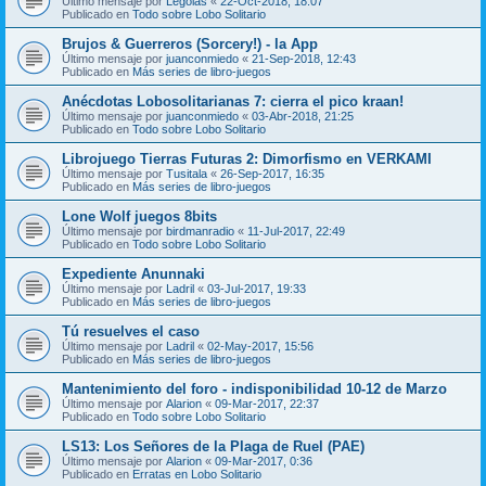
Último mensaje por
Legolas
«
22-Oct-2018, 18:07
Publicado en
Todo sobre Lobo Solitario
Brujos & Guerreros (Sorcery!) - la App
Último mensaje por
juanconmiedo
«
21-Sep-2018, 12:43
Publicado en
Más series de libro-juegos
Anécdotas Lobosolitarianas 7: cierra el pico kraan!
Último mensaje por
juanconmiedo
«
03-Abr-2018, 21:25
Publicado en
Todo sobre Lobo Solitario
Librojuego Tierras Futuras 2: Dimorfismo en VERKAMI
Último mensaje por
Tusitala
«
26-Sep-2017, 16:35
Publicado en
Más series de libro-juegos
Lone Wolf juegos 8bits
Último mensaje por
birdmanradio
«
11-Jul-2017, 22:49
Publicado en
Todo sobre Lobo Solitario
Expediente Anunnaki
Último mensaje por
Ladril
«
03-Jul-2017, 19:33
Publicado en
Más series de libro-juegos
Tú resuelves el caso
Último mensaje por
Ladril
«
02-May-2017, 15:56
Publicado en
Más series de libro-juegos
Mantenimiento del foro - indisponibilidad 10-12 de Marzo
Último mensaje por
Alarion
«
09-Mar-2017, 22:37
Publicado en
Todo sobre Lobo Solitario
LS13: Los Señores de la Plaga de Ruel (PAE)
Último mensaje por
Alarion
«
09-Mar-2017, 0:36
Publicado en
Erratas en Lobo Solitario