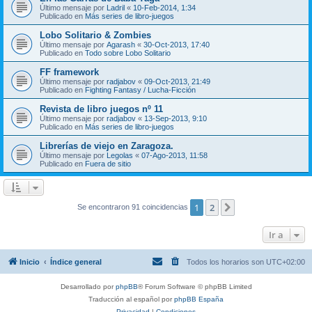
Último mensaje por
Ladril
«
10-Feb-2014, 1:34
Publicado en
Más series de libro-juegos
Lobo Solitario & Zombies
Último mensaje por
Agarash
«
30-Oct-2013, 17:40
Publicado en
Todo sobre Lobo Solitario
FF framework
Último mensaje por
radjabov
«
09-Oct-2013, 21:49
Publicado en
Fighting Fantasy / Lucha-Ficción
Revista de libro juegos nº 11
Último mensaje por
radjabov
«
13-Sep-2013, 9:10
Publicado en
Más series de libro-juegos
Librerías de viejo en Zaragoza.
Último mensaje por
Legolas
«
07-Ago-2013, 11:58
Publicado en
Fuera de sitio
1
2
Siguiente
Se encontraron 91 coincidencias
Ir a
Inicio
Índice general
Todos los horarios son
UTC+02:00
Desarrollado por
phpBB
® Forum Software © phpBB Limited
Traducción al español por
phpBB España
Privacidad
|
Condiciones