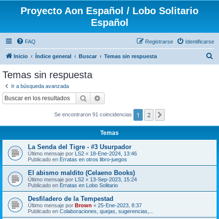
Proyecto Aon Español / Lobo Solitario
Español
FAQ
Registrarse
Identificarse
B
Inicio
Índice general
Buscar
Temas sin respuesta
u
Temas sin respuesta
s
Ir a búsqueda avanzada
c
Buscar
Búsqueda avanzada
a
1
2
Siguiente
Se encontraron 91 coincidencias
r
Temas
La Senda del Tigre - #3 Usurpador
Último mensaje por
LS2
«
18-Ene-2024, 13:46
Publicado en
Erratas en otros libro-juegos
El abismo maldito (Celaeno Books)
Último mensaje por
LS2
«
13-Sep-2023, 15:24
Publicado en
Erratas en Lobo Solitario
Desfiladero de la Tempestad
Último mensaje por
Brown
«
25-Ene-2023, 8:37
Publicado en
Colaboraciones, quejas, sugerencias,...