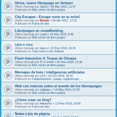
Ulrica, nuevo librojuego en Verkami
Último mensaje por
stikud
«
08-Mar-2022, 21:07
Publicado en
Más series de libro-juegos
City Escapes - Escape room en tu móvil
Último mensaje por
Brown
«
09-Abr-2021, 12:10
Publicado en
Fuera de sitio
Librojuegos en crowdfunding
Último mensaje por
Ladril
«
28-Mar-2020, 6:46
Publicado en
Más series de libro-juegos
cara o cruz
Último mensaje por
taleco
«
22-Ene-2020, 16:36
Publicado en
Todo sobre Lobo Solitario
Flash Interactivo 4: Tropas de Choque
Último mensaje por
El Cronista
«
02-Nov-2019, 21:36
Publicado en
Más series de libro-juegos
Mensajes de bots / inteligencias artificiales
Último mensaje por
LS2
«
13-Oct-2019, 18:42
Publicado en
Colaboraciones, quejas, sugerencias,...
Web con noticias sobre el mundo de los librosjuegos
Último mensaje por
radjabov
«
14-May-2019, 22:45
Publicado en
Más series de libro-juegos
¿Cómo crear un blog?
Último mensaje por
felipeortiz
«
12-Nov-2018, 19:49
Publicado en
Fuera de sitio
Notas a pie de página