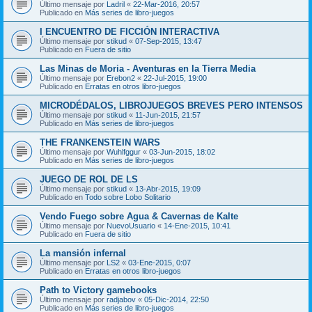
Último mensaje por
Ladril
«
22-Mar-2016, 20:57
Publicado en
Más series de libro-juegos
I ENCUENTRO DE FICCIÓN INTERACTIVA
Último mensaje por
stikud
«
07-Sep-2015, 13:47
Publicado en
Fuera de sitio
Las Minas de Moria - Aventuras en la Tierra Media
Último mensaje por
Erebon2
«
22-Jul-2015, 19:00
Publicado en
Erratas en otros libro-juegos
MICRODÉDALOS, LIBROJUEGOS BREVES PERO INTENSOS
Último mensaje por
stikud
«
11-Jun-2015, 21:57
Publicado en
Más series de libro-juegos
THE FRANKENSTEIN WARS
Último mensaje por
Wuhlfggur
«
03-Jun-2015, 18:02
Publicado en
Más series de libro-juegos
JUEGO DE ROL DE LS
Último mensaje por
stikud
«
13-Abr-2015, 19:09
Publicado en
Todo sobre Lobo Solitario
Vendo Fuego sobre Agua & Cavernas de Kalte
Último mensaje por
NuevoUsuario
«
14-Ene-2015, 10:41
Publicado en
Fuera de sitio
La mansión infernal
Último mensaje por
LS2
«
03-Ene-2015, 0:07
Publicado en
Erratas en otros libro-juegos
Path to Victory gamebooks
Último mensaje por
radjabov
«
05-Dic-2014, 22:50
Publicado en
Más series de libro-juegos