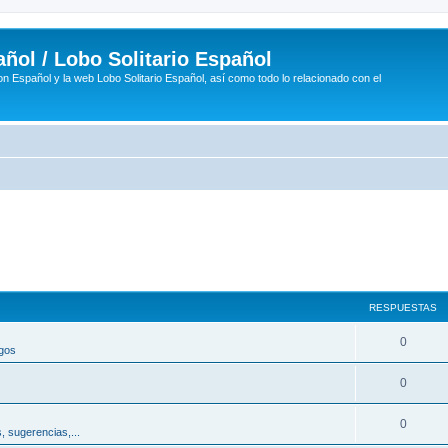
ñol / Lobo Solitario Español
n Español y la web Lobo Solitario Español, así como todo lo relacionado con el
RESPUESTAS
R
0
egos
e
R
0
s
e
p
R
0
, sugerencias,...
s
u