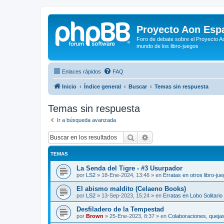
Proyecto Aon Espa
Foro de debate sobre el Proyecto Ao
mundo de los libro-juegos
Enlaces rápidos
FAQ
Inicio
Índice general
Buscar
Temas sin respuesta
Temas sin respuesta
Ir a búsqueda avanzada
Buscar
Búsqueda avanzada
TEMAS
La Senda del Tigre - #3 Usurpador
por
LS2
»
18-Ene-2024, 13:46
» en
Erratas en otros libro-ju
El abismo maldito (Celaeno Books)
por
LS2
»
13-Sep-2023, 15:24
» en
Erratas en Lobo Solitario
Desfiladero de la Tempestad
por
Brown
»
25-Ene-2023, 8:37
» en
Colaboraciones, quejas