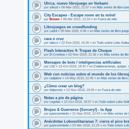
Ulrica, nuevo librojuego en Verkami
por
stikud
»
08-Mar-2022, 21:07
» en
Más series de libro-ju
City Escapes - Escape room en tu móvil
por
Brown
»
09-Abr-2021, 12:10
» en
Fuera de sitio
Librojuegos en crowdfunding
por
Ladril
»
28-Mar-2020, 6:46
» en
Más series de libro-jueg
cara o cruz
por
taleco
»
22-Ene-2020, 16:36
» en
Todo sobre Lobo Solita
Flash Interactivo 4: Tropas de Choque
por
El Cronista
»
02-Nov-2019, 21:36
» en
Más series de lib
Mensajes de bots / inteligencias artificiales
por
LS2
»
13-Oct-2019, 18:42
» en
Colaboraciones, quejas, 
Web con noticias sobre el mundo de los libros
por
radjabov
»
14-May-2019, 22:45
» en
Más series de libro
¿Cómo crear un blog?
por
felipeortiz
»
12-Nov-2018, 19:49
» en
Fuera de sitio
Notas a pie de página
por
Legolas
»
22-Oct-2018, 18:07
» en
Todo sobre Lobo Solit
Brujos & Guerreros (Sorcery!) - la App
por
juanconmiedo
»
21-Sep-2018, 12:43
» en
Más series de l
Anécdotas Lobosolitarianas 7: cierra el pico kr
por
juanconmiedo
»
03-Abr-2018, 21:25
» en
Todo sobre Lobo