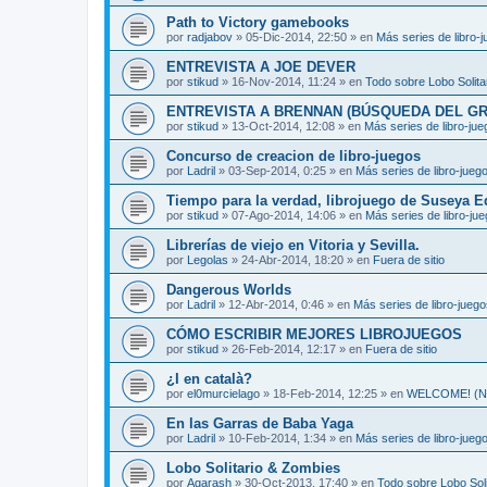
Path to Victory gamebooks
por
radjabov
»
05-Dic-2014, 22:50
» en
Más series de libro-
ENTREVISTA A JOE DEVER
por
stikud
»
16-Nov-2014, 11:24
» en
Todo sobre Lobo Solita
ENTREVISTA A BRENNAN (BÚSQUEDA DEL GR
por
stikud
»
13-Oct-2014, 12:08
» en
Más series de libro-ju
Concurso de creacion de libro-juegos
por
Ladril
»
03-Sep-2014, 0:25
» en
Más series de libro-jueg
Tiempo para la verdad, librojuego de Suseya E
por
stikud
»
07-Ago-2014, 14:06
» en
Más series de libro-ju
Librerías de viejo en Vitoria y Sevilla.
por
Legolas
»
24-Abr-2014, 18:20
» en
Fuera de sitio
Dangerous Worlds
por
Ladril
»
12-Abr-2014, 0:46
» en
Más series de libro-jueg
CÓMO ESCRIBIR MEJORES LIBROJUEGOS
por
stikud
»
26-Feb-2014, 12:17
» en
Fuera de sitio
¿I en català?
por
el0murcielago
»
18-Feb-2014, 12:25
» en
WELCOME! (Non
En las Garras de Baba Yaga
por
Ladril
»
10-Feb-2014, 1:34
» en
Más series de libro-jueg
Lobo Solitario & Zombies
por
Agarash
»
30-Oct-2013, 17:40
» en
Todo sobre Lobo Soli