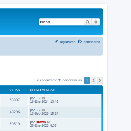
Buscar
Búsqueda avanza
Registrarse
Identificarse
1
2
Siguiente
Se encontraron 91 coincidencias
VISTAS
ÚLTIMO MENSAJE
Ú
por
LS2
V
53307
l
18-Ene-2024, 13:46
t
i
i
Ú
por
LS2
V
43296
m
l
13-Sep-2023, 15:24
s
o
t
m
i
i
Ú
por
Brown
t
e
V
59519
m
l
25-Ene-2023, 8:37
n
s
o
t
s
a
m