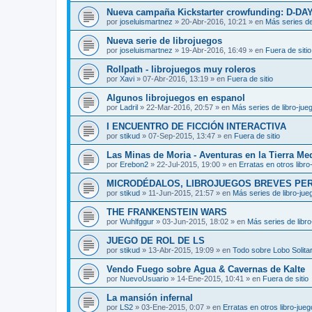
Nueva campaña Kickstarter crowfunding: D-DA
por
joseluismartnez
»
20-Abr-2016, 10:21
» en
Más series de
Nueva serie de librojuegos
por
joseluismartnez
»
19-Abr-2016, 16:49
» en
Fuera de sitio
Rollpath - librojuegos muy roleros
por
Xavi
»
07-Abr-2016, 13:19
» en
Fuera de sitio
Algunos librojuegos en espanol
por
Ladril
»
22-Mar-2016, 20:57
» en
Más series de libro-jue
I ENCUENTRO DE FICCIÓN INTERACTIVA
por
stikud
»
07-Sep-2015, 13:47
» en
Fuera de sitio
Las Minas de Moria - Aventuras en la Tierra Me
por
Erebon2
»
22-Jul-2015, 19:00
» en
Erratas en otros libro
MICRODÉDALOS, LIBROJUEGOS BREVES PE
por
stikud
»
11-Jun-2015, 21:57
» en
Más series de libro-jue
THE FRANKENSTEIN WARS
por
Wuhlfggur
»
03-Jun-2015, 18:02
» en
Más series de libr
JUEGO DE ROL DE LS
por
stikud
»
13-Abr-2015, 19:09
» en
Todo sobre Lobo Solitar
Vendo Fuego sobre Agua & Cavernas de Kalte
por
NuevoUsuario
»
14-Ene-2015, 10:41
» en
Fuera de sitio
La mansión infernal
por
LS2
»
03-Ene-2015, 0:07
» en
Erratas en otros libro-jue