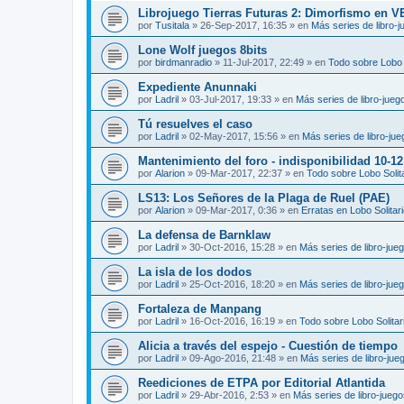
Librojuego Tierras Futuras 2: Dimorfismo en 
por
Tusitala
»
26-Sep-2017, 16:35
» en
Más series de libro-
Lone Wolf juegos 8bits
por
birdmanradio
»
11-Jul-2017, 22:49
» en
Todo sobre Lobo S
Expediente Anunnaki
por
Ladril
»
03-Jul-2017, 19:33
» en
Más series de libro-jueg
Tú resuelves el caso
por
Ladril
»
02-May-2017, 15:56
» en
Más series de libro-ju
Mantenimiento del foro - indisponibilidad 10-1
por
Alarion
»
09-Mar-2017, 22:37
» en
Todo sobre Lobo Solit
LS13: Los Señores de la Plaga de Ruel (PAE)
por
Alarion
»
09-Mar-2017, 0:36
» en
Erratas en Lobo Solitar
La defensa de Barnklaw
por
Ladril
»
30-Oct-2016, 15:28
» en
Más series de libro-jue
La isla de los dodos
por
Ladril
»
25-Oct-2016, 18:20
» en
Más series de libro-jue
Fortaleza de Manpang
por
Ladril
»
16-Oct-2016, 16:19
» en
Todo sobre Lobo Solitar
Alicia a través del espejo - Cuestión de tiempo
por
Ladril
»
09-Ago-2016, 21:48
» en
Más series de libro-jue
Reediciones de ETPA por Editorial Atlantida
por
Ladril
»
29-Abr-2016, 2:53
» en
Más series de libro-jueg