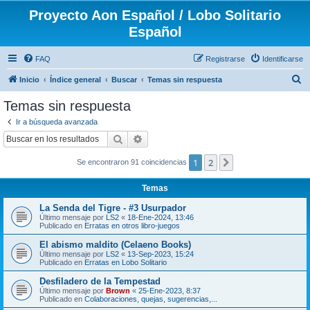
Proyecto Aon Español / Lobo Solitario
Español
FAQ
Registrarse
Identificarse
B
Inicio
Índice general
Buscar
Temas sin respuesta
u
Temas sin respuesta
s
Ir a búsqueda avanzada
c
Buscar
Búsqueda avanzada
a
1
2
Siguiente
Se encontraron 91 coincidencias
r
Temas
La Senda del Tigre - #3 Usurpador
Último mensaje por
LS2
«
18-Ene-2024, 13:46
Publicado en
Erratas en otros libro-juegos
El abismo maldito (Celaeno Books)
Último mensaje por
LS2
«
13-Sep-2023, 15:24
Publicado en
Erratas en Lobo Solitario
Desfiladero de la Tempestad
Último mensaje por
Brown
«
25-Ene-2023, 8:37
Publicado en
Colaboraciones, quejas, sugerencias,...