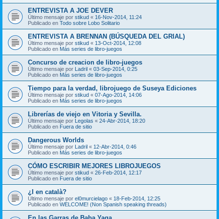
ENTREVISTA A JOE DEVER
Último mensaje por
stikud
«
16-Nov-2014, 11:24
Publicado en
Todo sobre Lobo Solitario
ENTREVISTA A BRENNAN (BÚSQUEDA DEL GRIAL)
Último mensaje por
stikud
«
13-Oct-2014, 12:08
Publicado en
Más series de libro-juegos
Concurso de creacion de libro-juegos
Último mensaje por
Ladril
«
03-Sep-2014, 0:25
Publicado en
Más series de libro-juegos
Tiempo para la verdad, librojuego de Suseya Ediciones
Último mensaje por
stikud
«
07-Ago-2014, 14:06
Publicado en
Más series de libro-juegos
Librerías de viejo en Vitoria y Sevilla.
Último mensaje por
Legolas
«
24-Abr-2014, 18:20
Publicado en
Fuera de sitio
Dangerous Worlds
Último mensaje por
Ladril
«
12-Abr-2014, 0:46
Publicado en
Más series de libro-juegos
CÓMO ESCRIBIR MEJORES LIBROJUEGOS
Último mensaje por
stikud
«
26-Feb-2014, 12:17
Publicado en
Fuera de sitio
¿I en català?
Último mensaje por
el0murcielago
«
18-Feb-2014, 12:25
Publicado en
WELCOME! (Non Spanish speaking threads)
En las Garras de Baba Yaga