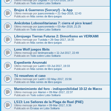
Último mensaje por
Legolas
«
22-Oct-2018, 18:07
Publicado en
Todo sobre Lobo Solitario
Brujos & Guerreros (Sorcery!) - la App
Último mensaje por
juanconmiedo
«
21-Sep-2018, 12:43
Publicado en
Más series de libro-juegos
Anécdotas Lobosolitarianas 7: cierra el pico kraan!
Último mensaje por
juanconmiedo
«
03-Abr-2018, 21:25
Publicado en
Todo sobre Lobo Solitario
Librojuego Tierras Futuras 2: Dimorfismo en VERKAMI
Último mensaje por
Tusitala
«
26-Sep-2017, 16:35
Publicado en
Más series de libro-juegos
Lone Wolf juegos 8bits
Último mensaje por
birdmanradio
«
11-Jul-2017, 22:49
Publicado en
Todo sobre Lobo Solitario
Expediente Anunnaki
Último mensaje por
Ladril
«
03-Jul-2017, 19:33
Publicado en
Más series de libro-juegos
Tú resuelves el caso
Último mensaje por
Ladril
«
02-May-2017, 15:56
Publicado en
Más series de libro-juegos
Mantenimiento del foro - indisponibilidad 10-12 de Marzo
Último mensaje por
Alarion
«
09-Mar-2017, 22:37
Publicado en
Todo sobre Lobo Solitario
LS13: Los Señores de la Plaga de Ruel (PAE)
Último mensaje por
Alarion
«
09-Mar-2017, 0:36
Publicado en
Erratas en Lobo Solitario