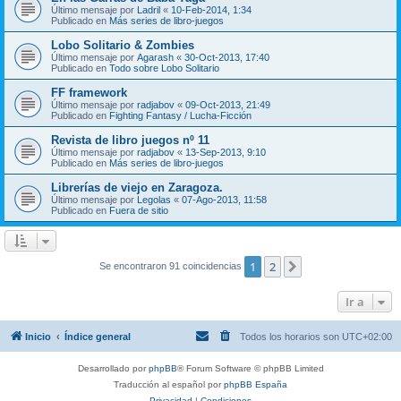
Último mensaje por
Ladril
«
10-Feb-2014, 1:34
Publicado en
Más series de libro-juegos
Lobo Solitario & Zombies
Último mensaje por
Agarash
«
30-Oct-2013, 17:40
Publicado en
Todo sobre Lobo Solitario
FF framework
Último mensaje por
radjabov
«
09-Oct-2013, 21:49
Publicado en
Fighting Fantasy / Lucha-Ficción
Revista de libro juegos nº 11
Último mensaje por
radjabov
«
13-Sep-2013, 9:10
Publicado en
Más series de libro-juegos
Librerías de viejo en Zaragoza.
Último mensaje por
Legolas
«
07-Ago-2013, 11:58
Publicado en
Fuera de sitio
1
2
Siguiente
Se encontraron 91 coincidencias
Ir a
Inicio
Índice general
Todos los horarios son
UTC+02:00
Desarrollado por
phpBB
® Forum Software © phpBB Limited
Traducción al español por
phpBB España
Privacidad
|
Condiciones