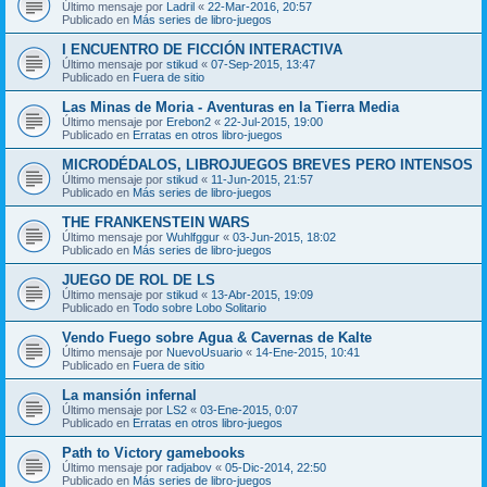
Último mensaje por
Ladril
«
22-Mar-2016, 20:57
Publicado en
Más series de libro-juegos
I ENCUENTRO DE FICCIÓN INTERACTIVA
Último mensaje por
stikud
«
07-Sep-2015, 13:47
Publicado en
Fuera de sitio
Las Minas de Moria - Aventuras en la Tierra Media
Último mensaje por
Erebon2
«
22-Jul-2015, 19:00
Publicado en
Erratas en otros libro-juegos
MICRODÉDALOS, LIBROJUEGOS BREVES PERO INTENSOS
Último mensaje por
stikud
«
11-Jun-2015, 21:57
Publicado en
Más series de libro-juegos
THE FRANKENSTEIN WARS
Último mensaje por
Wuhlfggur
«
03-Jun-2015, 18:02
Publicado en
Más series de libro-juegos
JUEGO DE ROL DE LS
Último mensaje por
stikud
«
13-Abr-2015, 19:09
Publicado en
Todo sobre Lobo Solitario
Vendo Fuego sobre Agua & Cavernas de Kalte
Último mensaje por
NuevoUsuario
«
14-Ene-2015, 10:41
Publicado en
Fuera de sitio
La mansión infernal
Último mensaje por
LS2
«
03-Ene-2015, 0:07
Publicado en
Erratas en otros libro-juegos
Path to Victory gamebooks
Último mensaje por
radjabov
«
05-Dic-2014, 22:50
Publicado en
Más series de libro-juegos