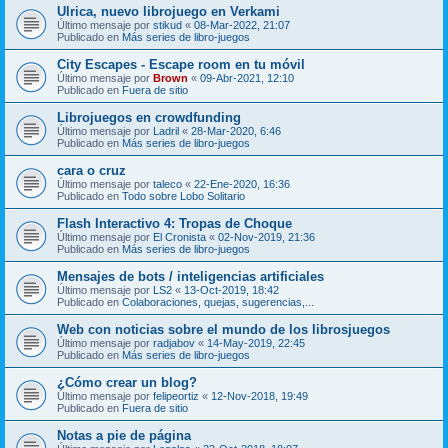
Ulrica, nuevo librojuego en Verkami
Último mensaje por
stikud
«
08-Mar-2022, 21:07
Publicado en
Más series de libro-juegos
City Escapes - Escape room en tu móvil
Último mensaje por
Brown
«
09-Abr-2021, 12:10
Publicado en
Fuera de sitio
Librojuegos en crowdfunding
Último mensaje por
Ladril
«
28-Mar-2020, 6:46
Publicado en
Más series de libro-juegos
cara o cruz
Último mensaje por
taleco
«
22-Ene-2020, 16:36
Publicado en
Todo sobre Lobo Solitario
Flash Interactivo 4: Tropas de Choque
Último mensaje por
El Cronista
«
02-Nov-2019, 21:36
Publicado en
Más series de libro-juegos
Mensajes de bots / inteligencias artificiales
Último mensaje por
LS2
«
13-Oct-2019, 18:42
Publicado en
Colaboraciones, quejas, sugerencias,...
Web con noticias sobre el mundo de los librosjuegos
Último mensaje por
radjabov
«
14-May-2019, 22:45
Publicado en
Más series de libro-juegos
¿Cómo crear un blog?
Último mensaje por
felipeortiz
«
12-Nov-2018, 19:49
Publicado en
Fuera de sitio
Notas a pie de página