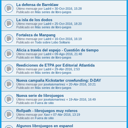
La defensa de Barnklaw
Último mensaje por
Ladril
«
30-Oct-2016, 15:28
Publicado en
Más series de libro-juegos
La isla de los dodos
Último mensaje por
Ladril
«
25-Oct-2016, 18:20
Publicado en
Más series de libro-juegos
Fortaleza de Manpang
Último mensaje por
Ladril
«
16-Oct-2016, 16:19
Publicado en
Todo sobre Lobo Solitario
Alicia a través del espejo - Cuestión de tiempo
Último mensaje por
Ladril
«
09-Ago-2016, 21:48
Publicado en
Más series de libro-juegos
Reediciones de ETPA por Editorial Atlantida
Último mensaje por
Ladril
«
29-Abr-2016, 2:53
Publicado en
Más series de libro-juegos
Nueva campaña Kickstarter crowfunding: D-DAY
Último mensaje por
joseluismartnez
«
20-Abr-2016, 10:21
Publicado en
Más series de libro-juegos
Nueva serie de librojuegos
Último mensaje por
joseluismartnez
«
19-Abr-2016, 16:49
Publicado en
Fuera de sitio
Rollpath - librojuegos muy roleros
Último mensaje por
Xavi
«
07-Abr-2016, 13:19
Publicado en
Fuera de sitio
Algunos librojuegos en espanol