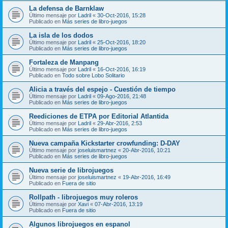
La defensa de Barnklaw
Último mensaje por
Ladril
«
30-Oct-2016, 15:28
Publicado en
Más series de libro-juegos
La isla de los dodos
Último mensaje por
Ladril
«
25-Oct-2016, 18:20
Publicado en
Más series de libro-juegos
Fortaleza de Manpang
Último mensaje por
Ladril
«
16-Oct-2016, 16:19
Publicado en
Todo sobre Lobo Solitario
Alicia a través del espejo - Cuestión de tiempo
Último mensaje por
Ladril
«
09-Ago-2016, 21:48
Publicado en
Más series de libro-juegos
Reediciones de ETPA por Editorial Atlantida
Último mensaje por
Ladril
«
29-Abr-2016, 2:53
Publicado en
Más series de libro-juegos
Nueva campaña Kickstarter crowfunding: D-DAY
Último mensaje por
joseluismartnez
«
20-Abr-2016, 10:21
Publicado en
Más series de libro-juegos
Nueva serie de librojuegos
Último mensaje por
joseluismartnez
«
19-Abr-2016, 16:49
Publicado en
Fuera de sitio
Rollpath - librojuegos muy roleros
Último mensaje por
Xavi
«
07-Abr-2016, 13:19
Publicado en
Fuera de sitio
Algunos librojuegos en espanol