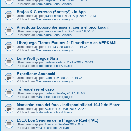
Último mensaje por
Legolas
«
22-Oct-2018, 18:07
Publicado en
Todo sobre Lobo Solitario
Brujos & Guerreros (Sorcery!) - la App
Último mensaje por
juanconmiedo
«
21-Sep-2018, 12:43
Publicado en
Más series de libro-juegos
Anécdotas Lobosolitarianas 7: cierra el pico kraan!
Último mensaje por
juanconmiedo
«
03-Abr-2018, 21:25
Publicado en
Todo sobre Lobo Solitario
Librojuego Tierras Futuras 2: Dimorfismo en VERKAMI
Último mensaje por
Tusitala
«
26-Sep-2017, 16:35
Publicado en
Más series de libro-juegos
Lone Wolf juegos 8bits
Último mensaje por
birdmanradio
«
11-Jul-2017, 22:49
Publicado en
Todo sobre Lobo Solitario
Expediente Anunnaki
Último mensaje por
Ladril
«
03-Jul-2017, 19:33
Publicado en
Más series de libro-juegos
Tú resuelves el caso
Último mensaje por
Ladril
«
02-May-2017, 15:56
Publicado en
Más series de libro-juegos
Mantenimiento del foro - indisponibilidad 10-12 de Marzo
Último mensaje por
Alarion
«
09-Mar-2017, 22:37
Publicado en
Todo sobre Lobo Solitario
LS13: Los Señores de la Plaga de Ruel (PAE)
Último mensaje por
Alarion
«
09-Mar-2017, 0:36
Publicado en
Erratas en Lobo Solitario