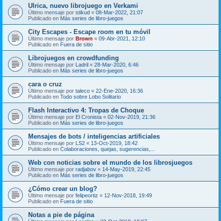
Ulrica, nuevo librojuego en Verkami
Último mensaje por
stikud
«
08-Mar-2022, 21:07
Publicado en
Más series de libro-juegos
City Escapes - Escape room en tu móvil
Último mensaje por
Brown
«
09-Abr-2021, 12:10
Publicado en
Fuera de sitio
Librojuegos en crowdfunding
Último mensaje por
Ladril
«
28-Mar-2020, 6:46
Publicado en
Más series de libro-juegos
cara o cruz
Último mensaje por
taleco
«
22-Ene-2020, 16:36
Publicado en
Todo sobre Lobo Solitario
Flash Interactivo 4: Tropas de Choque
Último mensaje por
El Cronista
«
02-Nov-2019, 21:36
Publicado en
Más series de libro-juegos
Mensajes de bots / inteligencias artificiales
Último mensaje por
LS2
«
13-Oct-2019, 18:42
Publicado en
Colaboraciones, quejas, sugerencias,...
Web con noticias sobre el mundo de los librosjuegos
Último mensaje por
radjabov
«
14-May-2019, 22:45
Publicado en
Más series de libro-juegos
¿Cómo crear un blog?
Último mensaje por
felipeortiz
«
12-Nov-2018, 19:49
Publicado en
Fuera de sitio
Notas a pie de página