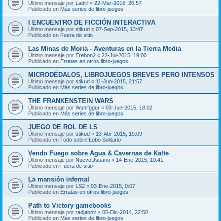
Último mensaje por
Ladril
«
22-Mar-2016, 20:57
Publicado en
Más series de libro-juegos
I ENCUENTRO DE FICCIÓN INTERACTIVA
Último mensaje por
stikud
«
07-Sep-2015, 13:47
Publicado en
Fuera de sitio
Las Minas de Moria - Aventuras en la Tierra Media
Último mensaje por
Erebon2
«
22-Jul-2015, 19:00
Publicado en
Erratas en otros libro-juegos
MICRODÉDALOS, LIBROJUEGOS BREVES PERO INTENSOS
Último mensaje por
stikud
«
11-Jun-2015, 21:57
Publicado en
Más series de libro-juegos
THE FRANKENSTEIN WARS
Último mensaje por
Wuhlfggur
«
03-Jun-2015, 18:02
Publicado en
Más series de libro-juegos
JUEGO DE ROL DE LS
Último mensaje por
stikud
«
13-Abr-2015, 19:09
Publicado en
Todo sobre Lobo Solitario
Vendo Fuego sobre Agua & Cavernas de Kalte
Último mensaje por
NuevoUsuario
«
14-Ene-2015, 10:41
Publicado en
Fuera de sitio
La mansión infernal
Último mensaje por
LS2
«
03-Ene-2015, 0:07
Publicado en
Erratas en otros libro-juegos
Path to Victory gamebooks
Último mensaje por
radjabov
«
05-Dic-2014, 22:50
Publicado en
Más series de libro-juegos