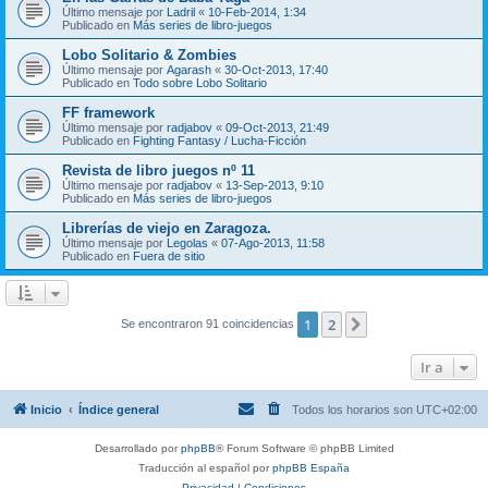
Último mensaje por
Ladril
«
10-Feb-2014, 1:34
Publicado en
Más series de libro-juegos
Lobo Solitario & Zombies
Último mensaje por
Agarash
«
30-Oct-2013, 17:40
Publicado en
Todo sobre Lobo Solitario
FF framework
Último mensaje por
radjabov
«
09-Oct-2013, 21:49
Publicado en
Fighting Fantasy / Lucha-Ficción
Revista de libro juegos nº 11
Último mensaje por
radjabov
«
13-Sep-2013, 9:10
Publicado en
Más series de libro-juegos
Librerías de viejo en Zaragoza.
Último mensaje por
Legolas
«
07-Ago-2013, 11:58
Publicado en
Fuera de sitio
1
2
Siguiente
Se encontraron 91 coincidencias
Ir a
Inicio
Índice general
Todos los horarios son
UTC+02:00
Desarrollado por
phpBB
® Forum Software © phpBB Limited
Traducción al español por
phpBB España
Privacidad
|
Condiciones