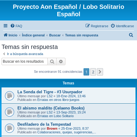
Proyecto Aon Español / Lobo Solitario
Español
FAQ
Registrarse
Identificarse
B
Inicio
Índice general
Buscar
Temas sin respuesta
u
Temas sin respuesta
s
Ir a búsqueda avanzada
c
Buscar
Búsqueda avanzada
a
1
2
Siguiente
Se encontraron 91 coincidencias
r
Temas
La Senda del Tigre - #3 Usurpador
Último mensaje por
LS2
«
18-Ene-2024, 13:46
Publicado en
Erratas en otros libro-juegos
El abismo maldito (Celaeno Books)
Último mensaje por
LS2
«
13-Sep-2023, 15:24
Publicado en
Erratas en Lobo Solitario
Desfiladero de la Tempestad
Último mensaje por
Brown
«
25-Ene-2023, 8:37
Publicado en
Colaboraciones, quejas, sugerencias,...