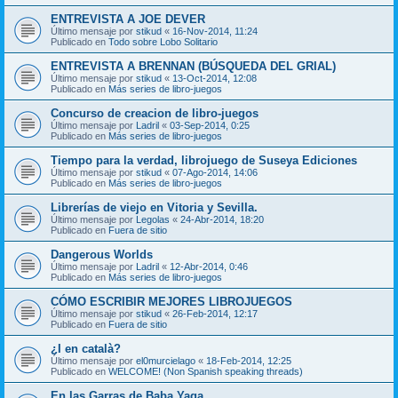
ENTREVISTA A JOE DEVER
Último mensaje por
stikud
«
16-Nov-2014, 11:24
Publicado en
Todo sobre Lobo Solitario
ENTREVISTA A BRENNAN (BÚSQUEDA DEL GRIAL)
Último mensaje por
stikud
«
13-Oct-2014, 12:08
Publicado en
Más series de libro-juegos
Concurso de creacion de libro-juegos
Último mensaje por
Ladril
«
03-Sep-2014, 0:25
Publicado en
Más series de libro-juegos
Tiempo para la verdad, librojuego de Suseya Ediciones
Último mensaje por
stikud
«
07-Ago-2014, 14:06
Publicado en
Más series de libro-juegos
Librerías de viejo en Vitoria y Sevilla.
Último mensaje por
Legolas
«
24-Abr-2014, 18:20
Publicado en
Fuera de sitio
Dangerous Worlds
Último mensaje por
Ladril
«
12-Abr-2014, 0:46
Publicado en
Más series de libro-juegos
CÓMO ESCRIBIR MEJORES LIBROJUEGOS
Último mensaje por
stikud
«
26-Feb-2014, 12:17
Publicado en
Fuera de sitio
¿I en català?
Último mensaje por
el0murcielago
«
18-Feb-2014, 12:25
Publicado en
WELCOME! (Non Spanish speaking threads)
En las Garras de Baba Yaga