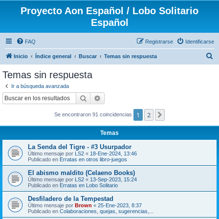
Proyecto Aon Español / Lobo Solitario
Español
FAQ
Registrarse
Identificarse
B
Inicio
Índice general
Buscar
Temas sin respuesta
u
Temas sin respuesta
s
Ir a búsqueda avanzada
c
Buscar
Búsqueda avanzada
a
1
2
Siguiente
Se encontraron 91 coincidencias
r
Temas
La Senda del Tigre - #3 Usurpador
Último mensaje por
LS2
«
18-Ene-2024, 13:46
Publicado en
Erratas en otros libro-juegos
El abismo maldito (Celaeno Books)
Último mensaje por
LS2
«
13-Sep-2023, 15:24
Publicado en
Erratas en Lobo Solitario
Desfiladero de la Tempestad
Último mensaje por
Brown
«
25-Ene-2023, 8:37
Publicado en
Colaboraciones, quejas, sugerencias,...