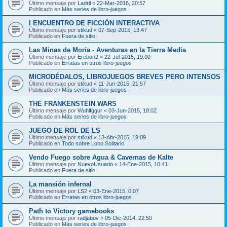
Último mensaje por
Ladril
«
22-Mar-2016, 20:57
Publicado en
Más series de libro-juegos
I ENCUENTRO DE FICCIÓN INTERACTIVA
Último mensaje por
stikud
«
07-Sep-2015, 13:47
Publicado en
Fuera de sitio
Las Minas de Moria - Aventuras en la Tierra Media
Último mensaje por
Erebon2
«
22-Jul-2015, 19:00
Publicado en
Erratas en otros libro-juegos
MICRODÉDALOS, LIBROJUEGOS BREVES PERO INTENSOS
Último mensaje por
stikud
«
11-Jun-2015, 21:57
Publicado en
Más series de libro-juegos
THE FRANKENSTEIN WARS
Último mensaje por
Wuhlfggur
«
03-Jun-2015, 18:02
Publicado en
Más series de libro-juegos
JUEGO DE ROL DE LS
Último mensaje por
stikud
«
13-Abr-2015, 19:09
Publicado en
Todo sobre Lobo Solitario
Vendo Fuego sobre Agua & Cavernas de Kalte
Último mensaje por
NuevoUsuario
«
14-Ene-2015, 10:41
Publicado en
Fuera de sitio
La mansión infernal
Último mensaje por
LS2
«
03-Ene-2015, 0:07
Publicado en
Erratas en otros libro-juegos
Path to Victory gamebooks
Último mensaje por
radjabov
«
05-Dic-2014, 22:50
Publicado en
Más series de libro-juegos