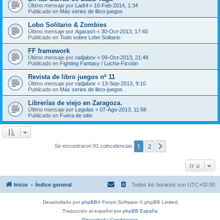
Último mensaje por
Ladril
«
10-Feb-2014, 1:34
Publicado en
Más series de libro-juegos
Lobo Solitario & Zombies
Último mensaje por
Agarash
«
30-Oct-2013, 17:40
Publicado en
Todo sobre Lobo Solitario
FF framework
Último mensaje por
radjabov
«
09-Oct-2013, 21:49
Publicado en
Fighting Fantasy / Lucha-Ficción
Revista de libro juegos nº 11
Último mensaje por
radjabov
«
13-Sep-2013, 9:10
Publicado en
Más series de libro-juegos
Librerías de viejo en Zaragoza.
Último mensaje por
Legolas
«
07-Ago-2013, 11:58
Publicado en
Fuera de sitio
1
2
Siguiente
Se encontraron 91 coincidencias
Ir a
Inicio
Índice general
Todos los horarios son
UTC+02:00
Desarrollado por
phpBB
® Forum Software © phpBB Limited
Traducción al español por
phpBB España
Privacidad
|
Condiciones