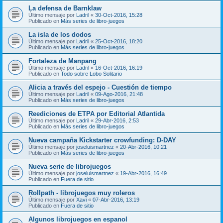
La defensa de Barnklaw
Último mensaje por
Ladril
«
30-Oct-2016, 15:28
Publicado en
Más series de libro-juegos
La isla de los dodos
Último mensaje por
Ladril
«
25-Oct-2016, 18:20
Publicado en
Más series de libro-juegos
Fortaleza de Manpang
Último mensaje por
Ladril
«
16-Oct-2016, 16:19
Publicado en
Todo sobre Lobo Solitario
Alicia a través del espejo - Cuestión de tiempo
Último mensaje por
Ladril
«
09-Ago-2016, 21:48
Publicado en
Más series de libro-juegos
Reediciones de ETPA por Editorial Atlantida
Último mensaje por
Ladril
«
29-Abr-2016, 2:53
Publicado en
Más series de libro-juegos
Nueva campaña Kickstarter crowfunding: D-DAY
Último mensaje por
joseluismartnez
«
20-Abr-2016, 10:21
Publicado en
Más series de libro-juegos
Nueva serie de librojuegos
Último mensaje por
joseluismartnez
«
19-Abr-2016, 16:49
Publicado en
Fuera de sitio
Rollpath - librojuegos muy roleros
Último mensaje por
Xavi
«
07-Abr-2016, 13:19
Publicado en
Fuera de sitio
Algunos librojuegos en espanol