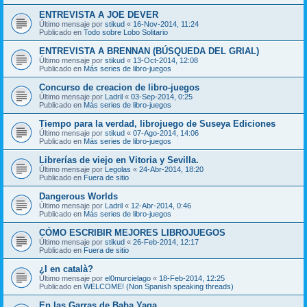
ENTREVISTA A JOE DEVER
Último mensaje por
stikud
«
16-Nov-2014, 11:24
Publicado en
Todo sobre Lobo Solitario
ENTREVISTA A BRENNAN (BÚSQUEDA DEL GRIAL)
Último mensaje por
stikud
«
13-Oct-2014, 12:08
Publicado en
Más series de libro-juegos
Concurso de creacion de libro-juegos
Último mensaje por
Ladril
«
03-Sep-2014, 0:25
Publicado en
Más series de libro-juegos
Tiempo para la verdad, librojuego de Suseya Ediciones
Último mensaje por
stikud
«
07-Ago-2014, 14:06
Publicado en
Más series de libro-juegos
Librerías de viejo en Vitoria y Sevilla.
Último mensaje por
Legolas
«
24-Abr-2014, 18:20
Publicado en
Fuera de sitio
Dangerous Worlds
Último mensaje por
Ladril
«
12-Abr-2014, 0:46
Publicado en
Más series de libro-juegos
CÓMO ESCRIBIR MEJORES LIBROJUEGOS
Último mensaje por
stikud
«
26-Feb-2014, 12:17
Publicado en
Fuera de sitio
¿I en català?
Último mensaje por
el0murcielago
«
18-Feb-2014, 12:25
Publicado en
WELCOME! (Non Spanish speaking threads)
En las Garras de Baba Yaga