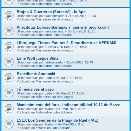
Último mensaje por
Legolas
«
22-Oct-2018, 18:07
Publicado en
Todo sobre Lobo Solitario
Brujos & Guerreros (Sorcery!) - la App
Último mensaje por
juanconmiedo
«
21-Sep-2018, 12:43
Publicado en
Más series de libro-juegos
Anécdotas Lobosolitarianas 7: cierra el pico kraan!
Último mensaje por
juanconmiedo
«
03-Abr-2018, 21:25
Publicado en
Todo sobre Lobo Solitario
Librojuego Tierras Futuras 2: Dimorfismo en VERKAMI
Último mensaje por
Tusitala
«
26-Sep-2017, 16:35
Publicado en
Más series de libro-juegos
Lone Wolf juegos 8bits
Último mensaje por
birdmanradio
«
11-Jul-2017, 22:49
Publicado en
Todo sobre Lobo Solitario
Expediente Anunnaki
Último mensaje por
Ladril
«
03-Jul-2017, 19:33
Publicado en
Más series de libro-juegos
Tú resuelves el caso
Último mensaje por
Ladril
«
02-May-2017, 15:56
Publicado en
Más series de libro-juegos
Mantenimiento del foro - indisponibilidad 10-12 de Marzo
Último mensaje por
Alarion
«
09-Mar-2017, 22:37
Publicado en
Todo sobre Lobo Solitario
LS13: Los Señores de la Plaga de Ruel (PAE)
Último mensaje por
Alarion
«
09-Mar-2017, 0:36
Publicado en
Erratas en Lobo Solitario