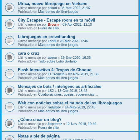
Ulrica, nuevo librojuego en Verkami
Último mensaje por
stikud
«
08-Mar-2022, 21:07
Publicado en
Más series de libro-juegos
City Escapes - Escape room en tu móvil
Último mensaje por
Brown
«
09-Abr-2021, 12:10
Publicado en
Fuera de sitio
Librojuegos en crowdfunding
Último mensaje por
Ladril
«
28-Mar-2020, 6:46
Publicado en
Más series de libro-juegos
cara o cruz
Último mensaje por
taleco
«
22-Ene-2020, 16:36
Publicado en
Todo sobre Lobo Solitario
Flash Interactivo 4: Tropas de Choque
Último mensaje por
El Cronista
«
02-Nov-2019, 21:36
Publicado en
Más series de libro-juegos
Mensajes de bots / inteligencias artificiales
Último mensaje por
LS2
«
13-Oct-2019, 18:42
Publicado en
Colaboraciones, quejas, sugerencias,...
Web con noticias sobre el mundo de los librosjuegos
Último mensaje por
radjabov
«
14-May-2019, 22:45
Publicado en
Más series de libro-juegos
¿Cómo crear un blog?
Último mensaje por
felipeortiz
«
12-Nov-2018, 19:49
Publicado en
Fuera de sitio
Notas a pie de página