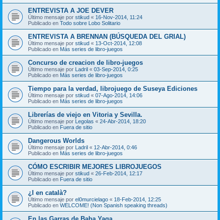
ENTREVISTA A JOE DEVER
Último mensaje por
stikud
«
16-Nov-2014, 11:24
Publicado en
Todo sobre Lobo Solitario
ENTREVISTA A BRENNAN (BÚSQUEDA DEL GRIAL)
Último mensaje por
stikud
«
13-Oct-2014, 12:08
Publicado en
Más series de libro-juegos
Concurso de creacion de libro-juegos
Último mensaje por
Ladril
«
03-Sep-2014, 0:25
Publicado en
Más series de libro-juegos
Tiempo para la verdad, librojuego de Suseya Ediciones
Último mensaje por
stikud
«
07-Ago-2014, 14:06
Publicado en
Más series de libro-juegos
Librerías de viejo en Vitoria y Sevilla.
Último mensaje por
Legolas
«
24-Abr-2014, 18:20
Publicado en
Fuera de sitio
Dangerous Worlds
Último mensaje por
Ladril
«
12-Abr-2014, 0:46
Publicado en
Más series de libro-juegos
CÓMO ESCRIBIR MEJORES LIBROJUEGOS
Último mensaje por
stikud
«
26-Feb-2014, 12:17
Publicado en
Fuera de sitio
¿I en català?
Último mensaje por
el0murcielago
«
18-Feb-2014, 12:25
Publicado en
WELCOME! (Non Spanish speaking threads)
En las Garras de Baba Yaga