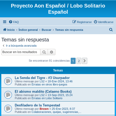
Proyecto Aon Español / Lobo Solitario
Español
FAQ
Registrarse
Identificarse
B
Inicio
Índice general
Buscar
Temas sin respuesta
u
Temas sin respuesta
s
Ir a búsqueda avanzada
c
Buscar
Búsqueda avanzada
a
1
2
Siguiente
Se encontraron 91 coincidencias
r
Temas
La Senda del Tigre - #3 Usurpador
Último mensaje por
LS2
«
18-Ene-2024, 13:46
Publicado en
Erratas en otros libro-juegos
El abismo maldito (Celaeno Books)
Último mensaje por
LS2
«
13-Sep-2023, 15:24
Publicado en
Erratas en Lobo Solitario
Desfiladero de la Tempestad
Último mensaje por
Brown
«
25-Ene-2023, 8:37
Publicado en
Colaboraciones, quejas, sugerencias,...