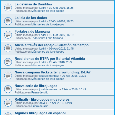
La defensa de Barnklaw
Último mensaje por
Ladril
«
30-Oct-2016, 15:28
Publicado en
Más series de libro-juegos
La isla de los dodos
Último mensaje por
Ladril
«
25-Oct-2016, 18:20
Publicado en
Más series de libro-juegos
Fortaleza de Manpang
Último mensaje por
Ladril
«
16-Oct-2016, 16:19
Publicado en
Todo sobre Lobo Solitario
Alicia a través del espejo - Cuestión de tiempo
Último mensaje por
Ladril
«
09-Ago-2016, 21:48
Publicado en
Más series de libro-juegos
Reediciones de ETPA por Editorial Atlantida
Último mensaje por
Ladril
«
29-Abr-2016, 2:53
Publicado en
Más series de libro-juegos
Nueva campaña Kickstarter crowfunding: D-DAY
Último mensaje por
joseluismartnez
«
20-Abr-2016, 10:21
Publicado en
Más series de libro-juegos
Nueva serie de librojuegos
Último mensaje por
joseluismartnez
«
19-Abr-2016, 16:49
Publicado en
Fuera de sitio
Rollpath - librojuegos muy roleros
Último mensaje por
Xavi
«
07-Abr-2016, 13:19
Publicado en
Fuera de sitio
Algunos librojuegos en espanol