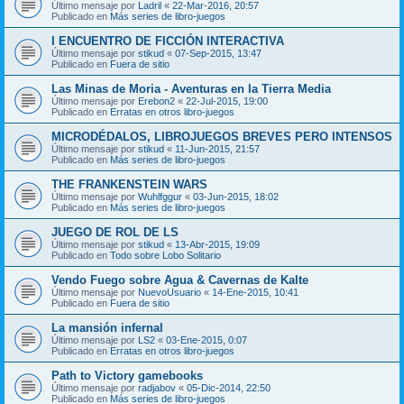
Último mensaje por
Ladril
«
22-Mar-2016, 20:57
Publicado en
Más series de libro-juegos
I ENCUENTRO DE FICCIÓN INTERACTIVA
Último mensaje por
stikud
«
07-Sep-2015, 13:47
Publicado en
Fuera de sitio
Las Minas de Moria - Aventuras en la Tierra Media
Último mensaje por
Erebon2
«
22-Jul-2015, 19:00
Publicado en
Erratas en otros libro-juegos
MICRODÉDALOS, LIBROJUEGOS BREVES PERO INTENSOS
Último mensaje por
stikud
«
11-Jun-2015, 21:57
Publicado en
Más series de libro-juegos
THE FRANKENSTEIN WARS
Último mensaje por
Wuhlfggur
«
03-Jun-2015, 18:02
Publicado en
Más series de libro-juegos
JUEGO DE ROL DE LS
Último mensaje por
stikud
«
13-Abr-2015, 19:09
Publicado en
Todo sobre Lobo Solitario
Vendo Fuego sobre Agua & Cavernas de Kalte
Último mensaje por
NuevoUsuario
«
14-Ene-2015, 10:41
Publicado en
Fuera de sitio
La mansión infernal
Último mensaje por
LS2
«
03-Ene-2015, 0:07
Publicado en
Erratas en otros libro-juegos
Path to Victory gamebooks
Último mensaje por
radjabov
«
05-Dic-2014, 22:50
Publicado en
Más series de libro-juegos