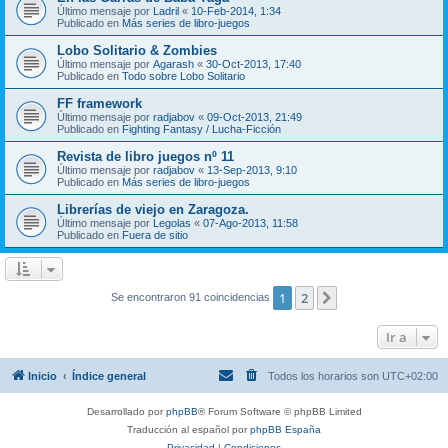
Último mensaje por
Ladril
«
10-Feb-2014, 1:34
Publicado en
Más series de libro-juegos
Lobo Solitario & Zombies
Último mensaje por
Agarash
«
30-Oct-2013, 17:40
Publicado en
Todo sobre Lobo Solitario
FF framework
Último mensaje por
radjabov
«
09-Oct-2013, 21:49
Publicado en
Fighting Fantasy / Lucha-Ficción
Revista de libro juegos nº 11
Último mensaje por
radjabov
«
13-Sep-2013, 9:10
Publicado en
Más series de libro-juegos
Librerías de viejo en Zaragoza.
Último mensaje por
Legolas
«
07-Ago-2013, 11:58
Publicado en
Fuera de sitio
1
2
Siguiente
Se encontraron 91 coincidencias
Ir a
Inicio
Índice general
Todos los horarios son
UTC+02:00
Desarrollado por
phpBB
® Forum Software © phpBB Limited
Traducción al español por
phpBB España
Privacidad
|
Condiciones