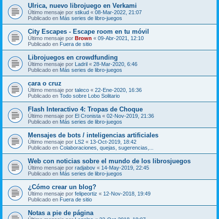
Ulrica, nuevo librojuego en Verkami
Último mensaje por
stikud
«
08-Mar-2022, 21:07
Publicado en
Más series de libro-juegos
City Escapes - Escape room en tu móvil
Último mensaje por
Brown
«
09-Abr-2021, 12:10
Publicado en
Fuera de sitio
Librojuegos en crowdfunding
Último mensaje por
Ladril
«
28-Mar-2020, 6:46
Publicado en
Más series de libro-juegos
cara o cruz
Último mensaje por
taleco
«
22-Ene-2020, 16:36
Publicado en
Todo sobre Lobo Solitario
Flash Interactivo 4: Tropas de Choque
Último mensaje por
El Cronista
«
02-Nov-2019, 21:36
Publicado en
Más series de libro-juegos
Mensajes de bots / inteligencias artificiales
Último mensaje por
LS2
«
13-Oct-2019, 18:42
Publicado en
Colaboraciones, quejas, sugerencias,...
Web con noticias sobre el mundo de los librosjuegos
Último mensaje por
radjabov
«
14-May-2019, 22:45
Publicado en
Más series de libro-juegos
¿Cómo crear un blog?
Último mensaje por
felipeortiz
«
12-Nov-2018, 19:49
Publicado en
Fuera de sitio
Notas a pie de página