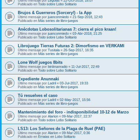
Último mensaje por
Legolas
«
22-Oct-2018, 18:07
Publicado en
Todo sobre Lobo Solitario
Brujos & Guerreros (Sorcery!) - la App
Último mensaje por
juanconmiedo
«
21-Sep-2018, 12:43
Publicado en
Más series de libro-juegos
Anécdotas Lobosolitarianas 7: cierra el pico kraan!
Último mensaje por
juanconmiedo
«
03-Abr-2018, 21:25
Publicado en
Todo sobre Lobo Solitario
Librojuego Tierras Futuras 2: Dimorfismo en VERKAMI
Último mensaje por
Tusitala
«
26-Sep-2017, 16:35
Publicado en
Más series de libro-juegos
Lone Wolf juegos 8bits
Último mensaje por
birdmanradio
«
11-Jul-2017, 22:49
Publicado en
Todo sobre Lobo Solitario
Expediente Anunnaki
Último mensaje por
Ladril
«
03-Jul-2017, 19:33
Publicado en
Más series de libro-juegos
Tú resuelves el caso
Último mensaje por
Ladril
«
02-May-2017, 15:56
Publicado en
Más series de libro-juegos
Mantenimiento del foro - indisponibilidad 10-12 de Marzo
Último mensaje por
Alarion
«
09-Mar-2017, 22:37
Publicado en
Todo sobre Lobo Solitario
LS13: Los Señores de la Plaga de Ruel (PAE)
Último mensaje por
Alarion
«
09-Mar-2017, 0:36
Publicado en
Erratas en Lobo Solitario