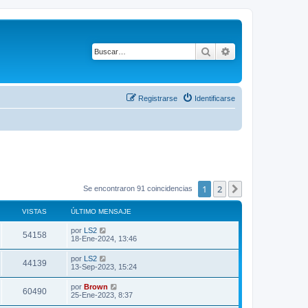
Buscar
Búsqueda avanza
Registrarse
Identificarse
1
2
Siguiente
Se encontraron 91 coincidencias
VISTAS
ÚLTIMO MENSAJE
Ú
por
LS2
V
54158
l
18-Ene-2024, 13:46
t
i
i
Ú
por
LS2
V
44139
m
l
13-Sep-2023, 15:24
s
o
t
m
i
i
Ú
por
Brown
t
e
V
60490
m
l
25-Ene-2023, 8:37
n
s
o
t
s
a
m