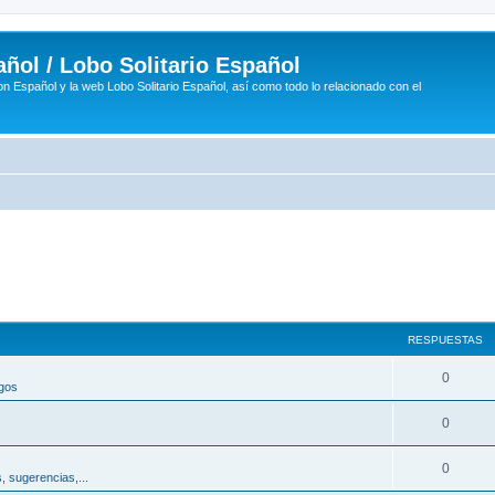
ñol / Lobo Solitario Español
n Español y la web Lobo Solitario Español, así como todo lo relacionado con el
RESPUESTAS
R
0
egos
e
R
0
s
e
p
R
0
, sugerencias,...
s
u