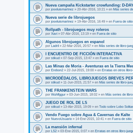
Nueva campaña Kickstarter crowfunding: D-DA
por
joseluismartnez
»
20-Abr-2016, 10:21
» en
Más series de
Nueva serie de librojuegos
por
joseluismartnez
»
19-Abr-2016, 16:49
» en
Fuera de sitio
Rollpath - librojuegos muy roleros
por
Xavi
»
07-Abr-2016, 13:19
» en
Fuera de sitio
Algunos librojuegos en espanol
por
Ladril
»
22-Mar-2016, 20:57
» en
Más series de libro-jue
I ENCUENTRO DE FICCIÓN INTERACTIVA
por
stikud
»
07-Sep-2015, 13:47
» en
Fuera de sitio
Las Minas de Moria - Aventuras en la Tierra Me
por
Erebon2
»
22-Jul-2015, 19:00
» en
Erratas en otros libro
MICRODÉDALOS, LIBROJUEGOS BREVES PE
por
stikud
»
11-Jun-2015, 21:57
» en
Más series de libro-jue
THE FRANKENSTEIN WARS
por
Wuhlfggur
»
03-Jun-2015, 18:02
» en
Más series de libr
JUEGO DE ROL DE LS
por
stikud
»
13-Abr-2015, 19:09
» en
Todo sobre Lobo Solitar
Vendo Fuego sobre Agua & Cavernas de Kalte
por
NuevoUsuario
»
14-Ene-2015, 10:41
» en
Fuera de sitio
La mansión infernal
por
LS2
»
03-Ene-2015, 0:07
» en
Erratas en otros libro-jue