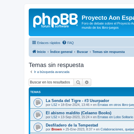
Proyecto Aon Espa
Foro de debate sobre el Proyecto Ao
mundo de los libro-juegos
Enlaces rápidos
FAQ
Inicio
Índice general
Buscar
Temas sin respuesta
Temas sin respuesta
Ir a búsqueda avanzada
Buscar
Búsqueda avanzada
TEMAS
La Senda del Tigre - #3 Usurpador
por
LS2
»
18-Ene-2024, 13:46
» en
Erratas en otros libro-ju
El abismo maldito (Celaeno Books)
por
LS2
»
13-Sep-2023, 15:24
» en
Erratas en Lobo Solitario
Desfiladero de la Tempestad
por
Brown
»
25-Ene-2023, 8:37
» en
Colaboraciones, quejas