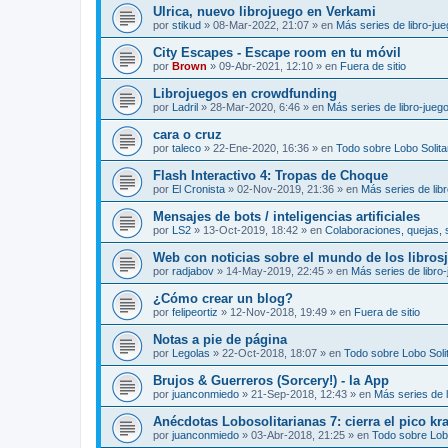
Ulrica, nuevo librojuego en Verkami
por
stikud
»
08-Mar-2022, 21:07
» en
Más series de libro-ju
City Escapes - Escape room en tu móvil
por
Brown
»
09-Abr-2021, 12:10
» en
Fuera de sitio
Librojuegos en crowdfunding
por
Ladril
»
28-Mar-2020, 6:46
» en
Más series de libro-jueg
cara o cruz
por
taleco
»
22-Ene-2020, 16:36
» en
Todo sobre Lobo Solita
Flash Interactivo 4: Tropas de Choque
por
El Cronista
»
02-Nov-2019, 21:36
» en
Más series de lib
Mensajes de bots / inteligencias artificiales
por
LS2
»
13-Oct-2019, 18:42
» en
Colaboraciones, quejas, 
Web con noticias sobre el mundo de los libros
por
radjabov
»
14-May-2019, 22:45
» en
Más series de libro
¿Cómo crear un blog?
por
felipeortiz
»
12-Nov-2018, 19:49
» en
Fuera de sitio
Notas a pie de página
por
Legolas
»
22-Oct-2018, 18:07
» en
Todo sobre Lobo Solit
Brujos & Guerreros (Sorcery!) - la App
por
juanconmiedo
»
21-Sep-2018, 12:43
» en
Más series de l
Anécdotas Lobosolitarianas 7: cierra el pico kr
por
juanconmiedo
»
03-Abr-2018, 21:25
» en
Todo sobre Lobo