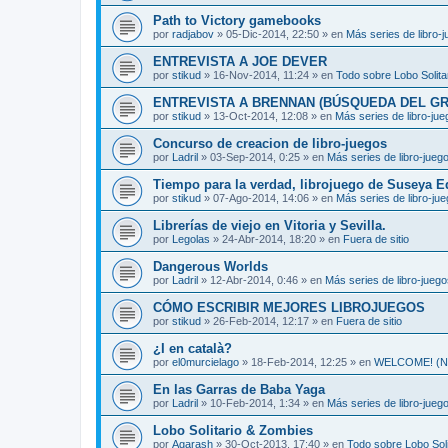
Path to Victory gamebooks
por
radjabov
»
05-Dic-2014, 22:50
» en
Más series de libro-
ENTREVISTA A JOE DEVER
por
stikud
»
16-Nov-2014, 11:24
» en
Todo sobre Lobo Solita
ENTREVISTA A BRENNAN (BÚSQUEDA DEL GR
por
stikud
»
13-Oct-2014, 12:08
» en
Más series de libro-ju
Concurso de creacion de libro-juegos
por
Ladril
»
03-Sep-2014, 0:25
» en
Más series de libro-jueg
Tiempo para la verdad, librojuego de Suseya E
por
stikud
»
07-Ago-2014, 14:06
» en
Más series de libro-ju
Librerías de viejo en Vitoria y Sevilla.
por
Legolas
»
24-Abr-2014, 18:20
» en
Fuera de sitio
Dangerous Worlds
por
Ladril
»
12-Abr-2014, 0:46
» en
Más series de libro-jueg
CÓMO ESCRIBIR MEJORES LIBROJUEGOS
por
stikud
»
26-Feb-2014, 12:17
» en
Fuera de sitio
¿I en català?
por
el0murcielago
»
18-Feb-2014, 12:25
» en
WELCOME! (Non
En las Garras de Baba Yaga
por
Ladril
»
10-Feb-2014, 1:34
» en
Más series de libro-jueg
Lobo Solitario & Zombies
por
Agarash
»
30-Oct-2013, 17:40
» en
Todo sobre Lobo Soli