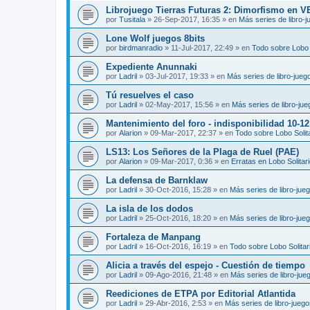
Librojuego Tierras Futuras 2: Dimorfismo en 
por
Tusitala
»
26-Sep-2017, 16:35
» en
Más series de libro-
Lone Wolf juegos 8bits
por
birdmanradio
»
11-Jul-2017, 22:49
» en
Todo sobre Lobo S
Expediente Anunnaki
por
Ladril
»
03-Jul-2017, 19:33
» en
Más series de libro-jueg
Tú resuelves el caso
por
Ladril
»
02-May-2017, 15:56
» en
Más series de libro-ju
Mantenimiento del foro - indisponibilidad 10-1
por
Alarion
»
09-Mar-2017, 22:37
» en
Todo sobre Lobo Solit
LS13: Los Señores de la Plaga de Ruel (PAE)
por
Alarion
»
09-Mar-2017, 0:36
» en
Erratas en Lobo Solitar
La defensa de Barnklaw
por
Ladril
»
30-Oct-2016, 15:28
» en
Más series de libro-jue
La isla de los dodos
por
Ladril
»
25-Oct-2016, 18:20
» en
Más series de libro-jue
Fortaleza de Manpang
por
Ladril
»
16-Oct-2016, 16:19
» en
Todo sobre Lobo Solitar
Alicia a través del espejo - Cuestión de tiempo
por
Ladril
»
09-Ago-2016, 21:48
» en
Más series de libro-jue
Reediciones de ETPA por Editorial Atlantida
por
Ladril
»
29-Abr-2016, 2:53
» en
Más series de libro-jueg