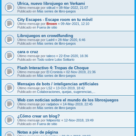
Ulrica, nuevo librojuego en Verkami
Último mensaje por
stikud
«
08-Mar-2022, 21:07
Publicado en
Más series de libro-juegos
City Escapes - Escape room en tu móvil
Último mensaje por
Brown
«
09-Abr-2021, 12:10
Publicado en
Fuera de sitio
Librojuegos en crowdfunding
Último mensaje por
Ladril
«
28-Mar-2020, 6:46
Publicado en
Más series de libro-juegos
cara o cruz
Último mensaje por
taleco
«
22-Ene-2020, 16:36
Publicado en
Todo sobre Lobo Solitario
Flash Interactivo 4: Tropas de Choque
Último mensaje por
El Cronista
«
02-Nov-2019, 21:36
Publicado en
Más series de libro-juegos
Mensajes de bots / inteligencias artificiales
Último mensaje por
LS2
«
13-Oct-2019, 18:42
Publicado en
Colaboraciones, quejas, sugerencias,...
Web con noticias sobre el mundo de los librosjuegos
Último mensaje por
radjabov
«
14-May-2019, 22:45
Publicado en
Más series de libro-juegos
¿Cómo crear un blog?
Último mensaje por
felipeortiz
«
12-Nov-2018, 19:49
Publicado en
Fuera de sitio
Notas a pie de página