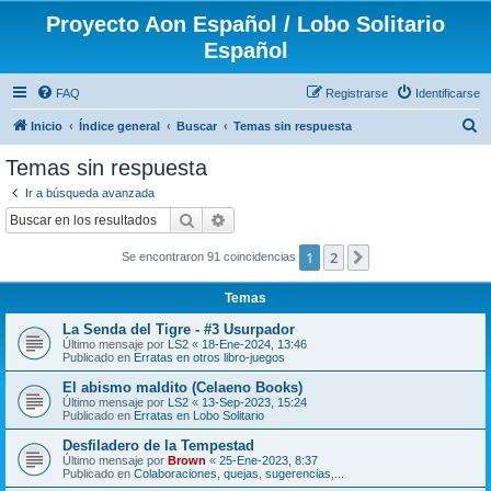
Proyecto Aon Español / Lobo Solitario
Español
FAQ
Registrarse
Identificarse
B
Inicio
Índice general
Buscar
Temas sin respuesta
u
Temas sin respuesta
s
Ir a búsqueda avanzada
c
Buscar
Búsqueda avanzada
a
1
2
Siguiente
Se encontraron 91 coincidencias
r
Temas
La Senda del Tigre - #3 Usurpador
Último mensaje por
LS2
«
18-Ene-2024, 13:46
Publicado en
Erratas en otros libro-juegos
El abismo maldito (Celaeno Books)
Último mensaje por
LS2
«
13-Sep-2023, 15:24
Publicado en
Erratas en Lobo Solitario
Desfiladero de la Tempestad
Último mensaje por
Brown
«
25-Ene-2023, 8:37
Publicado en
Colaboraciones, quejas, sugerencias,...