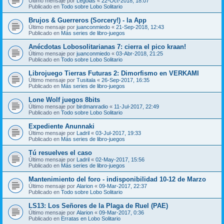
Último mensaje por
Legolas
«
22-Oct-2018, 18:07
Publicado en
Todo sobre Lobo Solitario
Brujos & Guerreros (Sorcery!) - la App
Último mensaje por
juanconmiedo
«
21-Sep-2018, 12:43
Publicado en
Más series de libro-juegos
Anécdotas Lobosolitarianas 7: cierra el pico kraan!
Último mensaje por
juanconmiedo
«
03-Abr-2018, 21:25
Publicado en
Todo sobre Lobo Solitario
Librojuego Tierras Futuras 2: Dimorfismo en VERKAMI
Último mensaje por
Tusitala
«
26-Sep-2017, 16:35
Publicado en
Más series de libro-juegos
Lone Wolf juegos 8bits
Último mensaje por
birdmanradio
«
11-Jul-2017, 22:49
Publicado en
Todo sobre Lobo Solitario
Expediente Anunnaki
Último mensaje por
Ladril
«
03-Jul-2017, 19:33
Publicado en
Más series de libro-juegos
Tú resuelves el caso
Último mensaje por
Ladril
«
02-May-2017, 15:56
Publicado en
Más series de libro-juegos
Mantenimiento del foro - indisponibilidad 10-12 de Marzo
Último mensaje por
Alarion
«
09-Mar-2017, 22:37
Publicado en
Todo sobre Lobo Solitario
LS13: Los Señores de la Plaga de Ruel (PAE)
Último mensaje por
Alarion
«
09-Mar-2017, 0:36
Publicado en
Erratas en Lobo Solitario