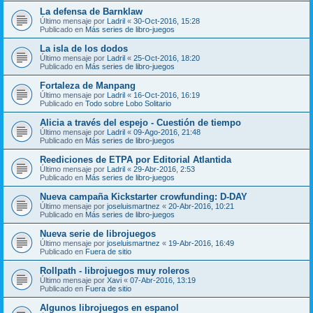
La defensa de Barnklaw
Último mensaje por
Ladril
«
30-Oct-2016, 15:28
Publicado en
Más series de libro-juegos
La isla de los dodos
Último mensaje por
Ladril
«
25-Oct-2016, 18:20
Publicado en
Más series de libro-juegos
Fortaleza de Manpang
Último mensaje por
Ladril
«
16-Oct-2016, 16:19
Publicado en
Todo sobre Lobo Solitario
Alicia a través del espejo - Cuestión de tiempo
Último mensaje por
Ladril
«
09-Ago-2016, 21:48
Publicado en
Más series de libro-juegos
Reediciones de ETPA por Editorial Atlantida
Último mensaje por
Ladril
«
29-Abr-2016, 2:53
Publicado en
Más series de libro-juegos
Nueva campaña Kickstarter crowfunding: D-DAY
Último mensaje por
joseluismartnez
«
20-Abr-2016, 10:21
Publicado en
Más series de libro-juegos
Nueva serie de librojuegos
Último mensaje por
joseluismartnez
«
19-Abr-2016, 16:49
Publicado en
Fuera de sitio
Rollpath - librojuegos muy roleros
Último mensaje por
Xavi
«
07-Abr-2016, 13:19
Publicado en
Fuera de sitio
Algunos librojuegos en espanol