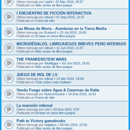
Último mensaje por
Ladril
«
22-Mar-2016, 20:57
Publicado en
Más series de libro-juegos
I ENCUENTRO DE FICCIÓN INTERACTIVA
Último mensaje por
stikud
«
07-Sep-2015, 13:47
Publicado en
Fuera de sitio
Las Minas de Moria - Aventuras en la Tierra Media
Último mensaje por
Erebon2
«
22-Jul-2015, 19:00
Publicado en
Erratas en otros libro-juegos
MICRODÉDALOS, LIBROJUEGOS BREVES PERO INTENSOS
Último mensaje por
stikud
«
11-Jun-2015, 21:57
Publicado en
Más series de libro-juegos
THE FRANKENSTEIN WARS
Último mensaje por
Wuhlfggur
«
03-Jun-2015, 18:02
Publicado en
Más series de libro-juegos
JUEGO DE ROL DE LS
Último mensaje por
stikud
«
13-Abr-2015, 19:09
Publicado en
Todo sobre Lobo Solitario
Vendo Fuego sobre Agua & Cavernas de Kalte
Último mensaje por
NuevoUsuario
«
14-Ene-2015, 10:41
Publicado en
Fuera de sitio
La mansión infernal
Último mensaje por
LS2
«
03-Ene-2015, 0:07
Publicado en
Erratas en otros libro-juegos
Path to Victory gamebooks
Último mensaje por
radjabov
«
05-Dic-2014, 22:50
Publicado en
Más series de libro-juegos