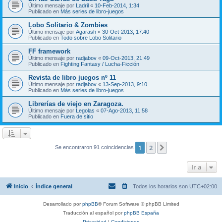
Último mensaje por
Ladril
«
10-Feb-2014, 1:34
Publicado en
Más series de libro-juegos
Lobo Solitario & Zombies
Último mensaje por
Agarash
«
30-Oct-2013, 17:40
Publicado en
Todo sobre Lobo Solitario
FF framework
Último mensaje por
radjabov
«
09-Oct-2013, 21:49
Publicado en
Fighting Fantasy / Lucha-Ficción
Revista de libro juegos nº 11
Último mensaje por
radjabov
«
13-Sep-2013, 9:10
Publicado en
Más series de libro-juegos
Librerías de viejo en Zaragoza.
Último mensaje por
Legolas
«
07-Ago-2013, 11:58
Publicado en
Fuera de sitio
1
2
Siguiente
Se encontraron 91 coincidencias
Ir a
Inicio
Índice general
Todos los horarios son
UTC+02:00
Desarrollado por
phpBB
® Forum Software © phpBB Limited
Traducción al español por
phpBB España
Privacidad
|
Condiciones