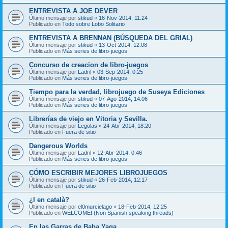
ENTREVISTA A JOE DEVER
Último mensaje por
stikud
«
16-Nov-2014, 11:24
Publicado en
Todo sobre Lobo Solitario
ENTREVISTA A BRENNAN (BÚSQUEDA DEL GRIAL)
Último mensaje por
stikud
«
13-Oct-2014, 12:08
Publicado en
Más series de libro-juegos
Concurso de creacion de libro-juegos
Último mensaje por
Ladril
«
03-Sep-2014, 0:25
Publicado en
Más series de libro-juegos
Tiempo para la verdad, librojuego de Suseya Ediciones
Último mensaje por
stikud
«
07-Ago-2014, 14:06
Publicado en
Más series de libro-juegos
Librerías de viejo en Vitoria y Sevilla.
Último mensaje por
Legolas
«
24-Abr-2014, 18:20
Publicado en
Fuera de sitio
Dangerous Worlds
Último mensaje por
Ladril
«
12-Abr-2014, 0:46
Publicado en
Más series de libro-juegos
CÓMO ESCRIBIR MEJORES LIBROJUEGOS
Último mensaje por
stikud
«
26-Feb-2014, 12:17
Publicado en
Fuera de sitio
¿I en català?
Último mensaje por
el0murcielago
«
18-Feb-2014, 12:25
Publicado en
WELCOME! (Non Spanish speaking threads)
En las Garras de Baba Yaga