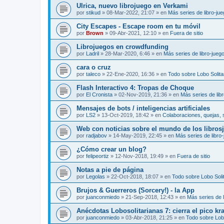
Ulrica, nuevo librojuego en Verkami
por
stikud
»
08-Mar-2022, 21:07
» en
Más series de libro-ju
City Escapes - Escape room en tu móvil
por
Brown
»
09-Abr-2021, 12:10
» en
Fuera de sitio
Librojuegos en crowdfunding
por
Ladril
»
28-Mar-2020, 6:46
» en
Más series de libro-jueg
cara o cruz
por
taleco
»
22-Ene-2020, 16:36
» en
Todo sobre Lobo Solita
Flash Interactivo 4: Tropas de Choque
por
El Cronista
»
02-Nov-2019, 21:36
» en
Más series de lib
Mensajes de bots / inteligencias artificiales
por
LS2
»
13-Oct-2019, 18:42
» en
Colaboraciones, quejas, 
Web con noticias sobre el mundo de los libros
por
radjabov
»
14-May-2019, 22:45
» en
Más series de libro
¿Cómo crear un blog?
por
felipeortiz
»
12-Nov-2018, 19:49
» en
Fuera de sitio
Notas a pie de página
por
Legolas
»
22-Oct-2018, 18:07
» en
Todo sobre Lobo Solit
Brujos & Guerreros (Sorcery!) - la App
por
juanconmiedo
»
21-Sep-2018, 12:43
» en
Más series de l
Anécdotas Lobosolitarianas 7: cierra el pico kr
por
juanconmiedo
»
03-Abr-2018, 21:25
» en
Todo sobre Lobo