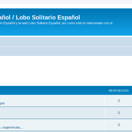
ñol / Lobo Solitario Español
n Español y la web Lobo Solitario Español, así como todo lo relacionado con el
RESPUESTAS
R
0
egos
e
R
0
s
e
p
R
0
, sugerencias,...
s
u