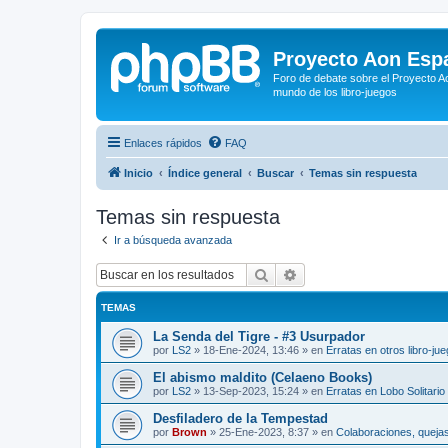
Proyecto Aon Espa
Foro de debate sobre el Proyecto Ao
mundo de los libro-juegos
Enlaces rápidos
FAQ
Inicio
Índice general
Buscar
Temas sin respuesta
Temas sin respuesta
Ir a búsqueda avanzada
Buscar
Búsqueda avanzada
TEMAS
La Senda del Tigre - #3 Usurpador
por
LS2
»
18-Ene-2024, 13:46
» en
Erratas en otros libro-ju
El abismo maldito (Celaeno Books)
por
LS2
»
13-Sep-2023, 15:24
» en
Erratas en Lobo Solitario
Desfiladero de la Tempestad
por
Brown
»
25-Ene-2023, 8:37
» en
Colaboraciones, quejas