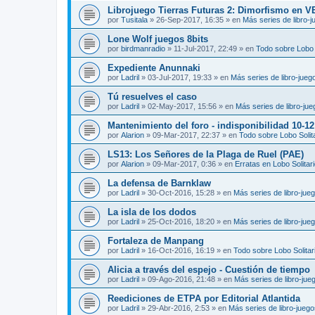
Librojuego Tierras Futuras 2: Dimorfismo en 
por
Tusitala
»
26-Sep-2017, 16:35
» en
Más series de libro-
Lone Wolf juegos 8bits
por
birdmanradio
»
11-Jul-2017, 22:49
» en
Todo sobre Lobo S
Expediente Anunnaki
por
Ladril
»
03-Jul-2017, 19:33
» en
Más series de libro-jueg
Tú resuelves el caso
por
Ladril
»
02-May-2017, 15:56
» en
Más series de libro-ju
Mantenimiento del foro - indisponibilidad 10-1
por
Alarion
»
09-Mar-2017, 22:37
» en
Todo sobre Lobo Solit
LS13: Los Señores de la Plaga de Ruel (PAE)
por
Alarion
»
09-Mar-2017, 0:36
» en
Erratas en Lobo Solitar
La defensa de Barnklaw
por
Ladril
»
30-Oct-2016, 15:28
» en
Más series de libro-jue
La isla de los dodos
por
Ladril
»
25-Oct-2016, 18:20
» en
Más series de libro-jue
Fortaleza de Manpang
por
Ladril
»
16-Oct-2016, 16:19
» en
Todo sobre Lobo Solitar
Alicia a través del espejo - Cuestión de tiempo
por
Ladril
»
09-Ago-2016, 21:48
» en
Más series de libro-jue
Reediciones de ETPA por Editorial Atlantida
por
Ladril
»
29-Abr-2016, 2:53
» en
Más series de libro-jueg