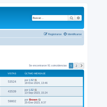
Buscar
Búsqueda avanza
Registrarse
Identificarse
1
2
Siguiente
Se encontraron 91 coincidencias
VISTAS
ÚLTIMO MENSAJE
Ú
por
LS2
V
53524
l
18-Ene-2024, 13:46
t
i
i
Ú
por
LS2
V
43539
m
l
13-Sep-2023, 15:24
s
o
t
m
i
i
Ú
por
Brown
t
e
V
59802
m
l
25-Ene-2023, 8:37
n
s
o
t
s
a
m