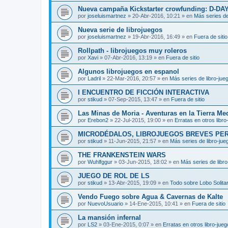
Nueva campaña Kickstarter crowfunding: D-DA
por
joseluismartnez
»
20-Abr-2016, 10:21
» en
Más series de
Nueva serie de librojuegos
por
joseluismartnez
»
19-Abr-2016, 16:49
» en
Fuera de sitio
Rollpath - librojuegos muy roleros
por
Xavi
»
07-Abr-2016, 13:19
» en
Fuera de sitio
Algunos librojuegos en espanol
por
Ladril
»
22-Mar-2016, 20:57
» en
Más series de libro-jue
I ENCUENTRO DE FICCIÓN INTERACTIVA
por
stikud
»
07-Sep-2015, 13:47
» en
Fuera de sitio
Las Minas de Moria - Aventuras en la Tierra Me
por
Erebon2
»
22-Jul-2015, 19:00
» en
Erratas en otros libro
MICRODÉDALOS, LIBROJUEGOS BREVES PE
por
stikud
»
11-Jun-2015, 21:57
» en
Más series de libro-jue
THE FRANKENSTEIN WARS
por
Wuhlfggur
»
03-Jun-2015, 18:02
» en
Más series de libr
JUEGO DE ROL DE LS
por
stikud
»
13-Abr-2015, 19:09
» en
Todo sobre Lobo Solitar
Vendo Fuego sobre Agua & Cavernas de Kalte
por
NuevoUsuario
»
14-Ene-2015, 10:41
» en
Fuera de sitio
La mansión infernal
por
LS2
»
03-Ene-2015, 0:07
» en
Erratas en otros libro-jue