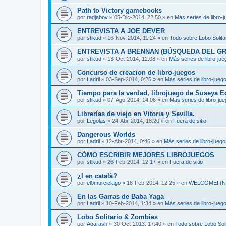
Path to Victory gamebooks
por
radjabov
»
05-Dic-2014, 22:50
» en
Más series de libro-
ENTREVISTA A JOE DEVER
por
stikud
»
16-Nov-2014, 11:24
» en
Todo sobre Lobo Solita
ENTREVISTA A BRENNAN (BÚSQUEDA DEL GR
por
stikud
»
13-Oct-2014, 12:08
» en
Más series de libro-ju
Concurso de creacion de libro-juegos
por
Ladril
»
03-Sep-2014, 0:25
» en
Más series de libro-jueg
Tiempo para la verdad, librojuego de Suseya E
por
stikud
»
07-Ago-2014, 14:06
» en
Más series de libro-ju
Librerías de viejo en Vitoria y Sevilla.
por
Legolas
»
24-Abr-2014, 18:20
» en
Fuera de sitio
Dangerous Worlds
por
Ladril
»
12-Abr-2014, 0:46
» en
Más series de libro-jueg
CÓMO ESCRIBIR MEJORES LIBROJUEGOS
por
stikud
»
26-Feb-2014, 12:17
» en
Fuera de sitio
¿I en català?
por
el0murcielago
»
18-Feb-2014, 12:25
» en
WELCOME! (Non
En las Garras de Baba Yaga
por
Ladril
»
10-Feb-2014, 1:34
» en
Más series de libro-jueg
Lobo Solitario & Zombies
por
Agarash
»
30-Oct-2013, 17:40
» en
Todo sobre Lobo Soli