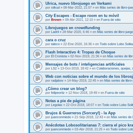
Ulrica, nuevo librojuego en Verkami
por
stikud
»
08-Mar-2022, 21:07
» en
Más series de libro-ju
City Escapes - Escape room en tu móvil
por
Brown
»
09-Abr-2021, 12:10
» en
Fuera de sitio
Librojuegos en crowdfunding
por
Ladril
»
28-Mar-2020, 6:46
» en
Más series de libro-jueg
cara o cruz
por
taleco
»
22-Ene-2020, 16:36
» en
Todo sobre Lobo Solita
Flash Interactivo 4: Tropas de Choque
por
El Cronista
»
02-Nov-2019, 21:36
» en
Más series de lib
Mensajes de bots / inteligencias artificiales
por
LS2
»
13-Oct-2019, 18:42
» en
Colaboraciones, quejas, 
Web con noticias sobre el mundo de los libros
por
radjabov
»
14-May-2019, 22:45
» en
Más series de libro
¿Cómo crear un blog?
por
felipeortiz
»
12-Nov-2018, 19:49
» en
Fuera de sitio
Notas a pie de página
por
Legolas
»
22-Oct-2018, 18:07
» en
Todo sobre Lobo Solit
Brujos & Guerreros (Sorcery!) - la App
por
juanconmiedo
»
21-Sep-2018, 12:43
» en
Más series de l
Anécdotas Lobosolitarianas 7: cierra el pico kr
por
juanconmiedo
»
03-Abr-2018, 21:25
» en
Todo sobre Lobo