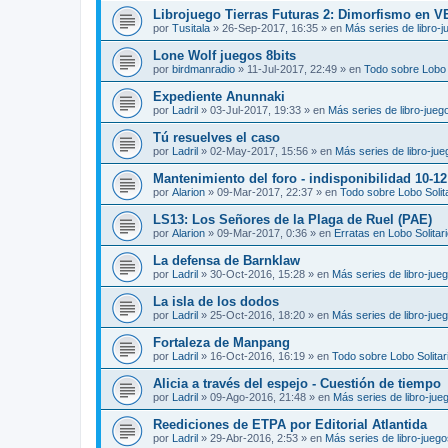
Librojuego Tierras Futuras 2: Dimorfismo en 
por
Tusitala
»
26-Sep-2017, 16:35
» en
Más series de libro-
Lone Wolf juegos 8bits
por
birdmanradio
»
11-Jul-2017, 22:49
» en
Todo sobre Lobo S
Expediente Anunnaki
por
Ladril
»
03-Jul-2017, 19:33
» en
Más series de libro-jueg
Tú resuelves el caso
por
Ladril
»
02-May-2017, 15:56
» en
Más series de libro-ju
Mantenimiento del foro - indisponibilidad 10-1
por
Alarion
»
09-Mar-2017, 22:37
» en
Todo sobre Lobo Solit
LS13: Los Señores de la Plaga de Ruel (PAE)
por
Alarion
»
09-Mar-2017, 0:36
» en
Erratas en Lobo Solitar
La defensa de Barnklaw
por
Ladril
»
30-Oct-2016, 15:28
» en
Más series de libro-jue
La isla de los dodos
por
Ladril
»
25-Oct-2016, 18:20
» en
Más series de libro-jue
Fortaleza de Manpang
por
Ladril
»
16-Oct-2016, 16:19
» en
Todo sobre Lobo Solitar
Alicia a través del espejo - Cuestión de tiempo
por
Ladril
»
09-Ago-2016, 21:48
» en
Más series de libro-jue
Reediciones de ETPA por Editorial Atlantida
por
Ladril
»
29-Abr-2016, 2:53
» en
Más series de libro-jueg