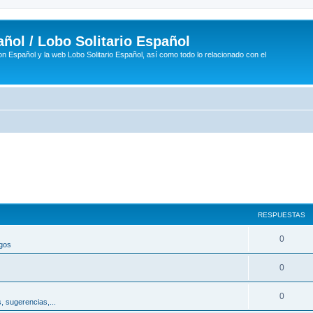
ñol / Lobo Solitario Español
n Español y la web Lobo Solitario Español, así como todo lo relacionado con el
RESPUESTAS
R
0
egos
e
R
0
s
e
p
R
0
, sugerencias,...
s
u