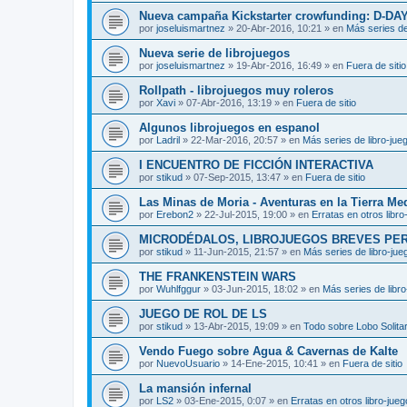
Nueva campaña Kickstarter crowfunding: D-DA
por
joseluismartnez
»
20-Abr-2016, 10:21
» en
Más series de
Nueva serie de librojuegos
por
joseluismartnez
»
19-Abr-2016, 16:49
» en
Fuera de sitio
Rollpath - librojuegos muy roleros
por
Xavi
»
07-Abr-2016, 13:19
» en
Fuera de sitio
Algunos librojuegos en espanol
por
Ladril
»
22-Mar-2016, 20:57
» en
Más series de libro-jue
I ENCUENTRO DE FICCIÓN INTERACTIVA
por
stikud
»
07-Sep-2015, 13:47
» en
Fuera de sitio
Las Minas de Moria - Aventuras en la Tierra Me
por
Erebon2
»
22-Jul-2015, 19:00
» en
Erratas en otros libro
MICRODÉDALOS, LIBROJUEGOS BREVES PE
por
stikud
»
11-Jun-2015, 21:57
» en
Más series de libro-jue
THE FRANKENSTEIN WARS
por
Wuhlfggur
»
03-Jun-2015, 18:02
» en
Más series de libr
JUEGO DE ROL DE LS
por
stikud
»
13-Abr-2015, 19:09
» en
Todo sobre Lobo Solitar
Vendo Fuego sobre Agua & Cavernas de Kalte
por
NuevoUsuario
»
14-Ene-2015, 10:41
» en
Fuera de sitio
La mansión infernal
por
LS2
»
03-Ene-2015, 0:07
» en
Erratas en otros libro-jue