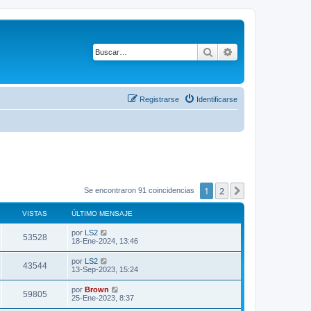
Buscar
Búsqueda avanza
Registrarse
Identificarse
1
2
Siguiente
Se encontraron 91 coincidencias
VISTAS
ÚLTIMO MENSAJE
Ú
por
LS2
V
53528
l
18-Ene-2024, 13:46
t
i
i
Ú
por
LS2
V
43544
m
l
13-Sep-2023, 15:24
s
o
t
m
i
i
Ú
por
Brown
t
e
V
59805
m
l
25-Ene-2023, 8:37
n
s
o
t
s
a
m