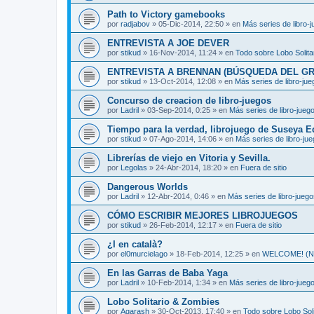
Path to Victory gamebooks
por
radjabov
»
05-Dic-2014, 22:50
» en
Más series de libro-
ENTREVISTA A JOE DEVER
por
stikud
»
16-Nov-2014, 11:24
» en
Todo sobre Lobo Solita
ENTREVISTA A BRENNAN (BÚSQUEDA DEL GR
por
stikud
»
13-Oct-2014, 12:08
» en
Más series de libro-ju
Concurso de creacion de libro-juegos
por
Ladril
»
03-Sep-2014, 0:25
» en
Más series de libro-jueg
Tiempo para la verdad, librojuego de Suseya E
por
stikud
»
07-Ago-2014, 14:06
» en
Más series de libro-ju
Librerías de viejo en Vitoria y Sevilla.
por
Legolas
»
24-Abr-2014, 18:20
» en
Fuera de sitio
Dangerous Worlds
por
Ladril
»
12-Abr-2014, 0:46
» en
Más series de libro-jueg
CÓMO ESCRIBIR MEJORES LIBROJUEGOS
por
stikud
»
26-Feb-2014, 12:17
» en
Fuera de sitio
¿I en català?
por
el0murcielago
»
18-Feb-2014, 12:25
» en
WELCOME! (Non
En las Garras de Baba Yaga
por
Ladril
»
10-Feb-2014, 1:34
» en
Más series de libro-jueg
Lobo Solitario & Zombies
por
Agarash
»
30-Oct-2013, 17:40
» en
Todo sobre Lobo Soli