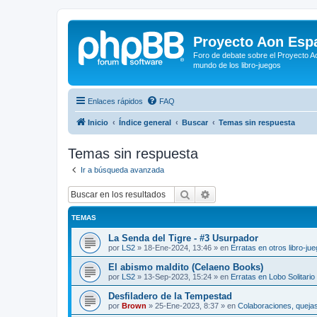
Proyecto Aon Espa
Foro de debate sobre el Proyecto Ao
mundo de los libro-juegos
Enlaces rápidos
FAQ
Inicio
Índice general
Buscar
Temas sin respuesta
Temas sin respuesta
Ir a búsqueda avanzada
Buscar
Búsqueda avanzada
TEMAS
La Senda del Tigre - #3 Usurpador
por
LS2
»
18-Ene-2024, 13:46
» en
Erratas en otros libro-ju
El abismo maldito (Celaeno Books)
por
LS2
»
13-Sep-2023, 15:24
» en
Erratas en Lobo Solitario
Desfiladero de la Tempestad
por
Brown
»
25-Ene-2023, 8:37
» en
Colaboraciones, quejas