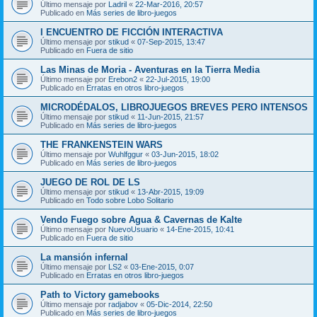
Último mensaje por
Ladril
«
22-Mar-2016, 20:57
Publicado en
Más series de libro-juegos
I ENCUENTRO DE FICCIÓN INTERACTIVA
Último mensaje por
stikud
«
07-Sep-2015, 13:47
Publicado en
Fuera de sitio
Las Minas de Moria - Aventuras en la Tierra Media
Último mensaje por
Erebon2
«
22-Jul-2015, 19:00
Publicado en
Erratas en otros libro-juegos
MICRODÉDALOS, LIBROJUEGOS BREVES PERO INTENSOS
Último mensaje por
stikud
«
11-Jun-2015, 21:57
Publicado en
Más series de libro-juegos
THE FRANKENSTEIN WARS
Último mensaje por
Wuhlfggur
«
03-Jun-2015, 18:02
Publicado en
Más series de libro-juegos
JUEGO DE ROL DE LS
Último mensaje por
stikud
«
13-Abr-2015, 19:09
Publicado en
Todo sobre Lobo Solitario
Vendo Fuego sobre Agua & Cavernas de Kalte
Último mensaje por
NuevoUsuario
«
14-Ene-2015, 10:41
Publicado en
Fuera de sitio
La mansión infernal
Último mensaje por
LS2
«
03-Ene-2015, 0:07
Publicado en
Erratas en otros libro-juegos
Path to Victory gamebooks
Último mensaje por
radjabov
«
05-Dic-2014, 22:50
Publicado en
Más series de libro-juegos