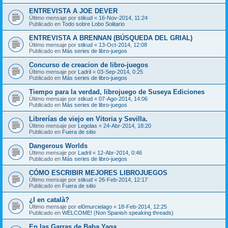
ENTREVISTA A JOE DEVER
Último mensaje por
stikud
«
16-Nov-2014, 11:24
Publicado en
Todo sobre Lobo Solitario
ENTREVISTA A BRENNAN (BÚSQUEDA DEL GRIAL)
Último mensaje por
stikud
«
13-Oct-2014, 12:08
Publicado en
Más series de libro-juegos
Concurso de creacion de libro-juegos
Último mensaje por
Ladril
«
03-Sep-2014, 0:25
Publicado en
Más series de libro-juegos
Tiempo para la verdad, librojuego de Suseya Ediciones
Último mensaje por
stikud
«
07-Ago-2014, 14:06
Publicado en
Más series de libro-juegos
Librerías de viejo en Vitoria y Sevilla.
Último mensaje por
Legolas
«
24-Abr-2014, 18:20
Publicado en
Fuera de sitio
Dangerous Worlds
Último mensaje por
Ladril
«
12-Abr-2014, 0:46
Publicado en
Más series de libro-juegos
CÓMO ESCRIBIR MEJORES LIBROJUEGOS
Último mensaje por
stikud
«
26-Feb-2014, 12:17
Publicado en
Fuera de sitio
¿I en català?
Último mensaje por
el0murcielago
«
18-Feb-2014, 12:25
Publicado en
WELCOME! (Non Spanish speaking threads)
En las Garras de Baba Yaga