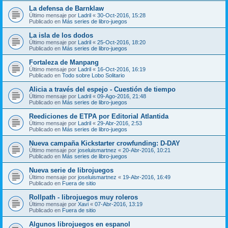
La defensa de Barnklaw
Último mensaje por
Ladril
«
30-Oct-2016, 15:28
Publicado en
Más series de libro-juegos
La isla de los dodos
Último mensaje por
Ladril
«
25-Oct-2016, 18:20
Publicado en
Más series de libro-juegos
Fortaleza de Manpang
Último mensaje por
Ladril
«
16-Oct-2016, 16:19
Publicado en
Todo sobre Lobo Solitario
Alicia a través del espejo - Cuestión de tiempo
Último mensaje por
Ladril
«
09-Ago-2016, 21:48
Publicado en
Más series de libro-juegos
Reediciones de ETPA por Editorial Atlantida
Último mensaje por
Ladril
«
29-Abr-2016, 2:53
Publicado en
Más series de libro-juegos
Nueva campaña Kickstarter crowfunding: D-DAY
Último mensaje por
joseluismartnez
«
20-Abr-2016, 10:21
Publicado en
Más series de libro-juegos
Nueva serie de librojuegos
Último mensaje por
joseluismartnez
«
19-Abr-2016, 16:49
Publicado en
Fuera de sitio
Rollpath - librojuegos muy roleros
Último mensaje por
Xavi
«
07-Abr-2016, 13:19
Publicado en
Fuera de sitio
Algunos librojuegos en espanol