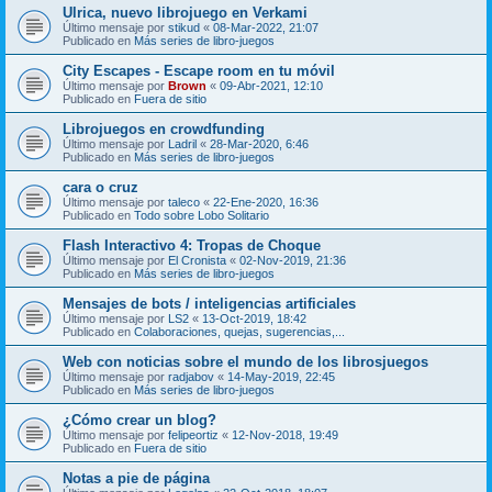
Ulrica, nuevo librojuego en Verkami
Último mensaje por
stikud
«
08-Mar-2022, 21:07
Publicado en
Más series de libro-juegos
City Escapes - Escape room en tu móvil
Último mensaje por
Brown
«
09-Abr-2021, 12:10
Publicado en
Fuera de sitio
Librojuegos en crowdfunding
Último mensaje por
Ladril
«
28-Mar-2020, 6:46
Publicado en
Más series de libro-juegos
cara o cruz
Último mensaje por
taleco
«
22-Ene-2020, 16:36
Publicado en
Todo sobre Lobo Solitario
Flash Interactivo 4: Tropas de Choque
Último mensaje por
El Cronista
«
02-Nov-2019, 21:36
Publicado en
Más series de libro-juegos
Mensajes de bots / inteligencias artificiales
Último mensaje por
LS2
«
13-Oct-2019, 18:42
Publicado en
Colaboraciones, quejas, sugerencias,...
Web con noticias sobre el mundo de los librosjuegos
Último mensaje por
radjabov
«
14-May-2019, 22:45
Publicado en
Más series de libro-juegos
¿Cómo crear un blog?
Último mensaje por
felipeortiz
«
12-Nov-2018, 19:49
Publicado en
Fuera de sitio
Notas a pie de página