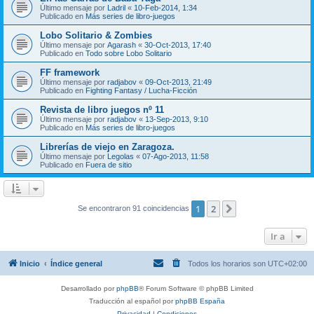
Último mensaje por
Ladril
«
10-Feb-2014, 1:34
Publicado en
Más series de libro-juegos
Lobo Solitario & Zombies
Último mensaje por
Agarash
«
30-Oct-2013, 17:40
Publicado en
Todo sobre Lobo Solitario
FF framework
Último mensaje por
radjabov
«
09-Oct-2013, 21:49
Publicado en
Fighting Fantasy / Lucha-Ficción
Revista de libro juegos nº 11
Último mensaje por
radjabov
«
13-Sep-2013, 9:10
Publicado en
Más series de libro-juegos
Librerías de viejo en Zaragoza.
Último mensaje por
Legolas
«
07-Ago-2013, 11:58
Publicado en
Fuera de sitio
1
2
Siguiente
Se encontraron 91 coincidencias
Ir a
Inicio
Índice general
Todos los horarios son
UTC+02:00
Desarrollado por
phpBB
® Forum Software © phpBB Limited
Traducción al español por
phpBB España
Privacidad
|
Condiciones