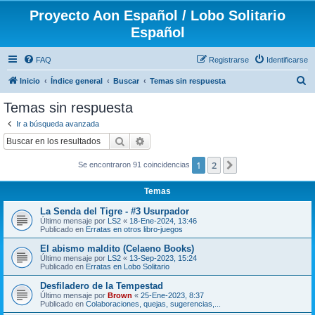
Proyecto Aon Español / Lobo Solitario
Español
FAQ
Registrarse
Identificarse
B
Inicio
Índice general
Buscar
Temas sin respuesta
u
Temas sin respuesta
s
Ir a búsqueda avanzada
c
Buscar
Búsqueda avanzada
a
1
2
Siguiente
Se encontraron 91 coincidencias
r
Temas
La Senda del Tigre - #3 Usurpador
Último mensaje por
LS2
«
18-Ene-2024, 13:46
Publicado en
Erratas en otros libro-juegos
El abismo maldito (Celaeno Books)
Último mensaje por
LS2
«
13-Sep-2023, 15:24
Publicado en
Erratas en Lobo Solitario
Desfiladero de la Tempestad
Último mensaje por
Brown
«
25-Ene-2023, 8:37
Publicado en
Colaboraciones, quejas, sugerencias,...