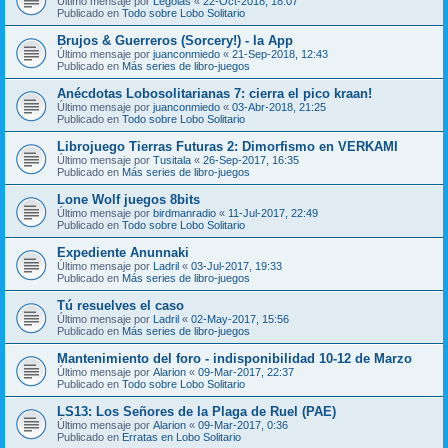
Último mensaje por
Legolas
«
22-Oct-2018, 18:07
Publicado en
Todo sobre Lobo Solitario
Brujos & Guerreros (Sorcery!) - la App
Último mensaje por
juanconmiedo
«
21-Sep-2018, 12:43
Publicado en
Más series de libro-juegos
Anécdotas Lobosolitarianas 7: cierra el pico kraan!
Último mensaje por
juanconmiedo
«
03-Abr-2018, 21:25
Publicado en
Todo sobre Lobo Solitario
Librojuego Tierras Futuras 2: Dimorfismo en VERKAMI
Último mensaje por
Tusitala
«
26-Sep-2017, 16:35
Publicado en
Más series de libro-juegos
Lone Wolf juegos 8bits
Último mensaje por
birdmanradio
«
11-Jul-2017, 22:49
Publicado en
Todo sobre Lobo Solitario
Expediente Anunnaki
Último mensaje por
Ladril
«
03-Jul-2017, 19:33
Publicado en
Más series de libro-juegos
Tú resuelves el caso
Último mensaje por
Ladril
«
02-May-2017, 15:56
Publicado en
Más series de libro-juegos
Mantenimiento del foro - indisponibilidad 10-12 de Marzo
Último mensaje por
Alarion
«
09-Mar-2017, 22:37
Publicado en
Todo sobre Lobo Solitario
LS13: Los Señores de la Plaga de Ruel (PAE)
Último mensaje por
Alarion
«
09-Mar-2017, 0:36
Publicado en
Erratas en Lobo Solitario