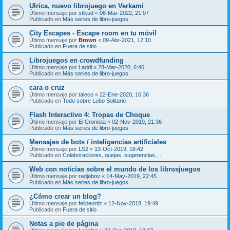
Ulrica, nuevo librojuego en Verkami
Último mensaje por
stikud
«
08-Mar-2022, 21:07
Publicado en
Más series de libro-juegos
City Escapes - Escape room en tu móvil
Último mensaje por
Brown
«
09-Abr-2021, 12:10
Publicado en
Fuera de sitio
Librojuegos en crowdfunding
Último mensaje por
Ladril
«
28-Mar-2020, 6:46
Publicado en
Más series de libro-juegos
cara o cruz
Último mensaje por
taleco
«
22-Ene-2020, 16:36
Publicado en
Todo sobre Lobo Solitario
Flash Interactivo 4: Tropas de Choque
Último mensaje por
El Cronista
«
02-Nov-2019, 21:36
Publicado en
Más series de libro-juegos
Mensajes de bots / inteligencias artificiales
Último mensaje por
LS2
«
13-Oct-2019, 18:42
Publicado en
Colaboraciones, quejas, sugerencias,...
Web con noticias sobre el mundo de los librosjuegos
Último mensaje por
radjabov
«
14-May-2019, 22:45
Publicado en
Más series de libro-juegos
¿Cómo crear un blog?
Último mensaje por
felipeortiz
«
12-Nov-2018, 19:49
Publicado en
Fuera de sitio
Notas a pie de página