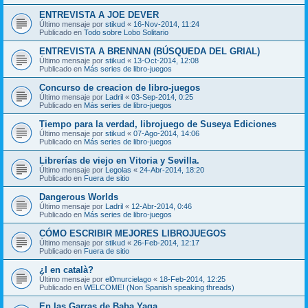
ENTREVISTA A JOE DEVER
Último mensaje por
stikud
«
16-Nov-2014, 11:24
Publicado en
Todo sobre Lobo Solitario
ENTREVISTA A BRENNAN (BÚSQUEDA DEL GRIAL)
Último mensaje por
stikud
«
13-Oct-2014, 12:08
Publicado en
Más series de libro-juegos
Concurso de creacion de libro-juegos
Último mensaje por
Ladril
«
03-Sep-2014, 0:25
Publicado en
Más series de libro-juegos
Tiempo para la verdad, librojuego de Suseya Ediciones
Último mensaje por
stikud
«
07-Ago-2014, 14:06
Publicado en
Más series de libro-juegos
Librerías de viejo en Vitoria y Sevilla.
Último mensaje por
Legolas
«
24-Abr-2014, 18:20
Publicado en
Fuera de sitio
Dangerous Worlds
Último mensaje por
Ladril
«
12-Abr-2014, 0:46
Publicado en
Más series de libro-juegos
CÓMO ESCRIBIR MEJORES LIBROJUEGOS
Último mensaje por
stikud
«
26-Feb-2014, 12:17
Publicado en
Fuera de sitio
¿I en català?
Último mensaje por
el0murcielago
«
18-Feb-2014, 12:25
Publicado en
WELCOME! (Non Spanish speaking threads)
En las Garras de Baba Yaga