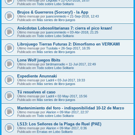
Último mensaje por
Legolas
«
22-Oct-2018, 18:07
Publicado en
Todo sobre Lobo Solitario
Brujos & Guerreros (Sorcery!) - la App
Último mensaje por
juanconmiedo
«
21-Sep-2018, 12:43
Publicado en
Más series de libro-juegos
Anécdotas Lobosolitarianas 7: cierra el pico kraan!
Último mensaje por
juanconmiedo
«
03-Abr-2018, 21:25
Publicado en
Todo sobre Lobo Solitario
Librojuego Tierras Futuras 2: Dimorfismo en VERKAMI
Último mensaje por
Tusitala
«
26-Sep-2017, 16:35
Publicado en
Más series de libro-juegos
Lone Wolf juegos 8bits
Último mensaje por
birdmanradio
«
11-Jul-2017, 22:49
Publicado en
Todo sobre Lobo Solitario
Expediente Anunnaki
Último mensaje por
Ladril
«
03-Jul-2017, 19:33
Publicado en
Más series de libro-juegos
Tú resuelves el caso
Último mensaje por
Ladril
«
02-May-2017, 15:56
Publicado en
Más series de libro-juegos
Mantenimiento del foro - indisponibilidad 10-12 de Marzo
Último mensaje por
Alarion
«
09-Mar-2017, 22:37
Publicado en
Todo sobre Lobo Solitario
LS13: Los Señores de la Plaga de Ruel (PAE)
Último mensaje por
Alarion
«
09-Mar-2017, 0:36
Publicado en
Erratas en Lobo Solitario