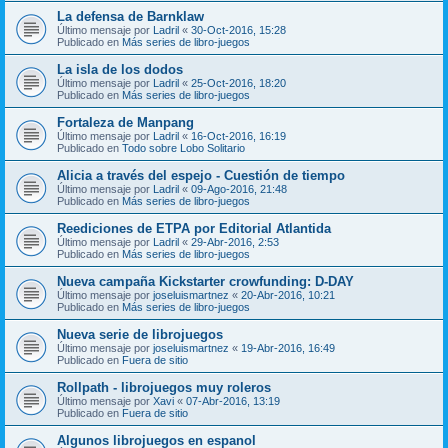
La defensa de Barnklaw
Último mensaje por
Ladril
«
30-Oct-2016, 15:28
Publicado en
Más series de libro-juegos
La isla de los dodos
Último mensaje por
Ladril
«
25-Oct-2016, 18:20
Publicado en
Más series de libro-juegos
Fortaleza de Manpang
Último mensaje por
Ladril
«
16-Oct-2016, 16:19
Publicado en
Todo sobre Lobo Solitario
Alicia a través del espejo - Cuestión de tiempo
Último mensaje por
Ladril
«
09-Ago-2016, 21:48
Publicado en
Más series de libro-juegos
Reediciones de ETPA por Editorial Atlantida
Último mensaje por
Ladril
«
29-Abr-2016, 2:53
Publicado en
Más series de libro-juegos
Nueva campaña Kickstarter crowfunding: D-DAY
Último mensaje por
joseluismartnez
«
20-Abr-2016, 10:21
Publicado en
Más series de libro-juegos
Nueva serie de librojuegos
Último mensaje por
joseluismartnez
«
19-Abr-2016, 16:49
Publicado en
Fuera de sitio
Rollpath - librojuegos muy roleros
Último mensaje por
Xavi
«
07-Abr-2016, 13:19
Publicado en
Fuera de sitio
Algunos librojuegos en espanol