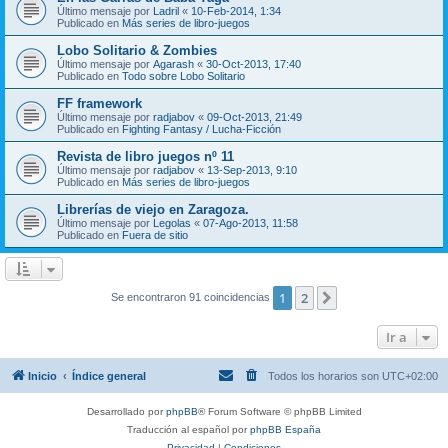
Último mensaje por
Ladril
«
10-Feb-2014, 1:34
Publicado en
Más series de libro-juegos
Lobo Solitario & Zombies
Último mensaje por
Agarash
«
30-Oct-2013, 17:40
Publicado en
Todo sobre Lobo Solitario
FF framework
Último mensaje por
radjabov
«
09-Oct-2013, 21:49
Publicado en
Fighting Fantasy / Lucha-Ficción
Revista de libro juegos nº 11
Último mensaje por
radjabov
«
13-Sep-2013, 9:10
Publicado en
Más series de libro-juegos
Librerías de viejo en Zaragoza.
Último mensaje por
Legolas
«
07-Ago-2013, 11:58
Publicado en
Fuera de sitio
1
2
Siguiente
Se encontraron 91 coincidencias
Ir a
Inicio
Índice general
Todos los horarios son
UTC+02:00
Desarrollado por
phpBB
® Forum Software © phpBB Limited
Traducción al español por
phpBB España
Privacidad
|
Condiciones