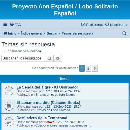
Proyecto Aon Español / Lobo Solitario
Español
FAQ
Registrarse
Identificarse
B
Inicio
Índice general
Buscar
Temas sin respuesta
u
Temas sin respuesta
s
Ir a búsqueda avanzada
c
Buscar
Búsqueda avanzada
a
1
2
Siguiente
Se encontraron 91 coincidencias
r
Temas
La Senda del Tigre - #3 Usurpador
Último mensaje por
LS2
«
18-Ene-2024, 13:46
Publicado en
Erratas en otros libro-juegos
El abismo maldito (Celaeno Books)
Último mensaje por
LS2
«
13-Sep-2023, 15:24
Publicado en
Erratas en Lobo Solitario
Desfiladero de la Tempestad
Último mensaje por
Brown
«
25-Ene-2023, 8:37
Publicado en
Colaboraciones, quejas, sugerencias,...