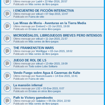
Último mensaje por
Ladril
«
22-Mar-2016, 20:57
Publicado en
Más series de libro-juegos
I ENCUENTRO DE FICCIÓN INTERACTIVA
Último mensaje por
stikud
«
07-Sep-2015, 13:47
Publicado en
Fuera de sitio
Las Minas de Moria - Aventuras en la Tierra Media
Último mensaje por
Erebon2
«
22-Jul-2015, 19:00
Publicado en
Erratas en otros libro-juegos
MICRODÉDALOS, LIBROJUEGOS BREVES PERO INTENSOS
Último mensaje por
stikud
«
11-Jun-2015, 21:57
Publicado en
Más series de libro-juegos
THE FRANKENSTEIN WARS
Último mensaje por
Wuhlfggur
«
03-Jun-2015, 18:02
Publicado en
Más series de libro-juegos
JUEGO DE ROL DE LS
Último mensaje por
stikud
«
13-Abr-2015, 19:09
Publicado en
Todo sobre Lobo Solitario
Vendo Fuego sobre Agua & Cavernas de Kalte
Último mensaje por
NuevoUsuario
«
14-Ene-2015, 10:41
Publicado en
Fuera de sitio
La mansión infernal
Último mensaje por
LS2
«
03-Ene-2015, 0:07
Publicado en
Erratas en otros libro-juegos
Path to Victory gamebooks
Último mensaje por
radjabov
«
05-Dic-2014, 22:50
Publicado en
Más series de libro-juegos