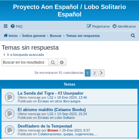
Proyecto Aon Español / Lobo Solitario
Español
FAQ
Registrarse
Identificarse
B
Inicio
Índice general
Buscar
Temas sin respuesta
u
Temas sin respuesta
s
Ir a búsqueda avanzada
c
Buscar
Búsqueda avanzada
a
1
2
Siguiente
Se encontraron 91 coincidencias
r
Temas
La Senda del Tigre - #3 Usurpador
Último mensaje por
LS2
«
18-Ene-2024, 13:46
Publicado en
Erratas en otros libro-juegos
El abismo maldito (Celaeno Books)
Último mensaje por
LS2
«
13-Sep-2023, 15:24
Publicado en
Erratas en Lobo Solitario
Desfiladero de la Tempestad
Último mensaje por
Brown
«
25-Ene-2023, 8:37
Publicado en
Colaboraciones, quejas, sugerencias,...