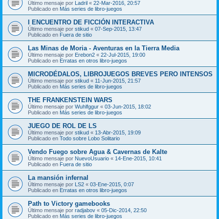
Último mensaje por
Ladril
«
22-Mar-2016, 20:57
Publicado en
Más series de libro-juegos
I ENCUENTRO DE FICCIÓN INTERACTIVA
Último mensaje por
stikud
«
07-Sep-2015, 13:47
Publicado en
Fuera de sitio
Las Minas de Moria - Aventuras en la Tierra Media
Último mensaje por
Erebon2
«
22-Jul-2015, 19:00
Publicado en
Erratas en otros libro-juegos
MICRODÉDALOS, LIBROJUEGOS BREVES PERO INTENSOS
Último mensaje por
stikud
«
11-Jun-2015, 21:57
Publicado en
Más series de libro-juegos
THE FRANKENSTEIN WARS
Último mensaje por
Wuhlfggur
«
03-Jun-2015, 18:02
Publicado en
Más series de libro-juegos
JUEGO DE ROL DE LS
Último mensaje por
stikud
«
13-Abr-2015, 19:09
Publicado en
Todo sobre Lobo Solitario
Vendo Fuego sobre Agua & Cavernas de Kalte
Último mensaje por
NuevoUsuario
«
14-Ene-2015, 10:41
Publicado en
Fuera de sitio
La mansión infernal
Último mensaje por
LS2
«
03-Ene-2015, 0:07
Publicado en
Erratas en otros libro-juegos
Path to Victory gamebooks
Último mensaje por
radjabov
«
05-Dic-2014, 22:50
Publicado en
Más series de libro-juegos