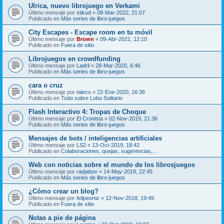
Ulrica, nuevo librojuego en Verkami
Último mensaje por
stikud
«
08-Mar-2022, 21:07
Publicado en
Más series de libro-juegos
City Escapes - Escape room en tu móvil
Último mensaje por
Brown
«
09-Abr-2021, 12:10
Publicado en
Fuera de sitio
Librojuegos en crowdfunding
Último mensaje por
Ladril
«
28-Mar-2020, 6:46
Publicado en
Más series de libro-juegos
cara o cruz
Último mensaje por
taleco
«
22-Ene-2020, 16:36
Publicado en
Todo sobre Lobo Solitario
Flash Interactivo 4: Tropas de Choque
Último mensaje por
El Cronista
«
02-Nov-2019, 21:36
Publicado en
Más series de libro-juegos
Mensajes de bots / inteligencias artificiales
Último mensaje por
LS2
«
13-Oct-2019, 18:42
Publicado en
Colaboraciones, quejas, sugerencias,...
Web con noticias sobre el mundo de los librosjuegos
Último mensaje por
radjabov
«
14-May-2019, 22:45
Publicado en
Más series de libro-juegos
¿Cómo crear un blog?
Último mensaje por
felipeortiz
«
12-Nov-2018, 19:49
Publicado en
Fuera de sitio
Notas a pie de página