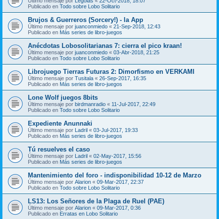
Último mensaje por
Legolas
«
22-Oct-2018, 18:07
Publicado en
Todo sobre Lobo Solitario
Brujos & Guerreros (Sorcery!) - la App
Último mensaje por
juanconmiedo
«
21-Sep-2018, 12:43
Publicado en
Más series de libro-juegos
Anécdotas Lobosolitarianas 7: cierra el pico kraan!
Último mensaje por
juanconmiedo
«
03-Abr-2018, 21:25
Publicado en
Todo sobre Lobo Solitario
Librojuego Tierras Futuras 2: Dimorfismo en VERKAMI
Último mensaje por
Tusitala
«
26-Sep-2017, 16:35
Publicado en
Más series de libro-juegos
Lone Wolf juegos 8bits
Último mensaje por
birdmanradio
«
11-Jul-2017, 22:49
Publicado en
Todo sobre Lobo Solitario
Expediente Anunnaki
Último mensaje por
Ladril
«
03-Jul-2017, 19:33
Publicado en
Más series de libro-juegos
Tú resuelves el caso
Último mensaje por
Ladril
«
02-May-2017, 15:56
Publicado en
Más series de libro-juegos
Mantenimiento del foro - indisponibilidad 10-12 de Marzo
Último mensaje por
Alarion
«
09-Mar-2017, 22:37
Publicado en
Todo sobre Lobo Solitario
LS13: Los Señores de la Plaga de Ruel (PAE)
Último mensaje por
Alarion
«
09-Mar-2017, 0:36
Publicado en
Erratas en Lobo Solitario