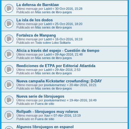
La defensa de Barnklaw
Último mensaje por
Ladril
«
30-Oct-2016, 15:28
Publicado en
Más series de libro-juegos
La isla de los dodos
Último mensaje por
Ladril
«
25-Oct-2016, 18:20
Publicado en
Más series de libro-juegos
Fortaleza de Manpang
Último mensaje por
Ladril
«
16-Oct-2016, 16:19
Publicado en
Todo sobre Lobo Solitario
Alicia a través del espejo - Cuestión de tiempo
Último mensaje por
Ladril
«
09-Ago-2016, 21:48
Publicado en
Más series de libro-juegos
Reediciones de ETPA por Editorial Atlantida
Último mensaje por
Ladril
«
29-Abr-2016, 2:53
Publicado en
Más series de libro-juegos
Nueva campaña Kickstarter crowfunding: D-DAY
Último mensaje por
joseluismartnez
«
20-Abr-2016, 10:21
Publicado en
Más series de libro-juegos
Nueva serie de librojuegos
Último mensaje por
joseluismartnez
«
19-Abr-2016, 16:49
Publicado en
Fuera de sitio
Rollpath - librojuegos muy roleros
Último mensaje por
Xavi
«
07-Abr-2016, 13:19
Publicado en
Fuera de sitio
Algunos librojuegos en espanol