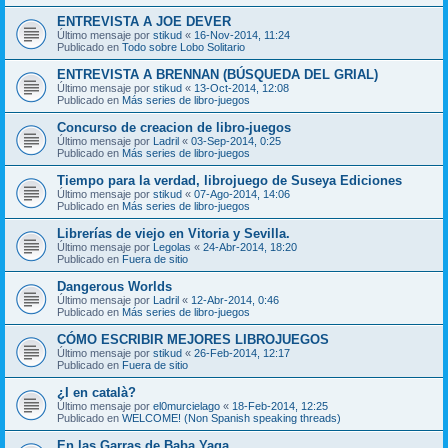
ENTREVISTA A JOE DEVER
Último mensaje por
stikud
«
16-Nov-2014, 11:24
Publicado en
Todo sobre Lobo Solitario
ENTREVISTA A BRENNAN (BÚSQUEDA DEL GRIAL)
Último mensaje por
stikud
«
13-Oct-2014, 12:08
Publicado en
Más series de libro-juegos
Concurso de creacion de libro-juegos
Último mensaje por
Ladril
«
03-Sep-2014, 0:25
Publicado en
Más series de libro-juegos
Tiempo para la verdad, librojuego de Suseya Ediciones
Último mensaje por
stikud
«
07-Ago-2014, 14:06
Publicado en
Más series de libro-juegos
Librerías de viejo en Vitoria y Sevilla.
Último mensaje por
Legolas
«
24-Abr-2014, 18:20
Publicado en
Fuera de sitio
Dangerous Worlds
Último mensaje por
Ladril
«
12-Abr-2014, 0:46
Publicado en
Más series de libro-juegos
CÓMO ESCRIBIR MEJORES LIBROJUEGOS
Último mensaje por
stikud
«
26-Feb-2014, 12:17
Publicado en
Fuera de sitio
¿I en català?
Último mensaje por
el0murcielago
«
18-Feb-2014, 12:25
Publicado en
WELCOME! (Non Spanish speaking threads)
En las Garras de Baba Yaga