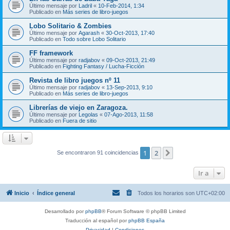
Último mensaje por
Ladril
«
10-Feb-2014, 1:34
Publicado en
Más series de libro-juegos
Lobo Solitario & Zombies
Último mensaje por
Agarash
«
30-Oct-2013, 17:40
Publicado en
Todo sobre Lobo Solitario
FF framework
Último mensaje por
radjabov
«
09-Oct-2013, 21:49
Publicado en
Fighting Fantasy / Lucha-Ficción
Revista de libro juegos nº 11
Último mensaje por
radjabov
«
13-Sep-2013, 9:10
Publicado en
Más series de libro-juegos
Librerías de viejo en Zaragoza.
Último mensaje por
Legolas
«
07-Ago-2013, 11:58
Publicado en
Fuera de sitio
1
2
Siguiente
Se encontraron 91 coincidencias
Ir a
Inicio
Índice general
Todos los horarios son
UTC+02:00
Desarrollado por
phpBB
® Forum Software © phpBB Limited
Traducción al español por
phpBB España
Privacidad
|
Condiciones