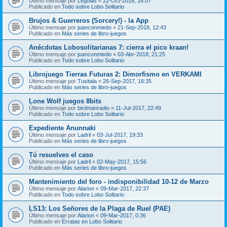
Último mensaje por
Legolas
«
22-Oct-2018, 18:07
Publicado en
Todo sobre Lobo Solitario
Brujos & Guerreros (Sorcery!) - la App
Último mensaje por
juanconmiedo
«
21-Sep-2018, 12:43
Publicado en
Más series de libro-juegos
Anécdotas Lobosolitarianas 7: cierra el pico kraan!
Último mensaje por
juanconmiedo
«
03-Abr-2018, 21:25
Publicado en
Todo sobre Lobo Solitario
Librojuego Tierras Futuras 2: Dimorfismo en VERKAMI
Último mensaje por
Tusitala
«
26-Sep-2017, 16:35
Publicado en
Más series de libro-juegos
Lone Wolf juegos 8bits
Último mensaje por
birdmanradio
«
11-Jul-2017, 22:49
Publicado en
Todo sobre Lobo Solitario
Expediente Anunnaki
Último mensaje por
Ladril
«
03-Jul-2017, 19:33
Publicado en
Más series de libro-juegos
Tú resuelves el caso
Último mensaje por
Ladril
«
02-May-2017, 15:56
Publicado en
Más series de libro-juegos
Mantenimiento del foro - indisponibilidad 10-12 de Marzo
Último mensaje por
Alarion
«
09-Mar-2017, 22:37
Publicado en
Todo sobre Lobo Solitario
LS13: Los Señores de la Plaga de Ruel (PAE)
Último mensaje por
Alarion
«
09-Mar-2017, 0:36
Publicado en
Erratas en Lobo Solitario