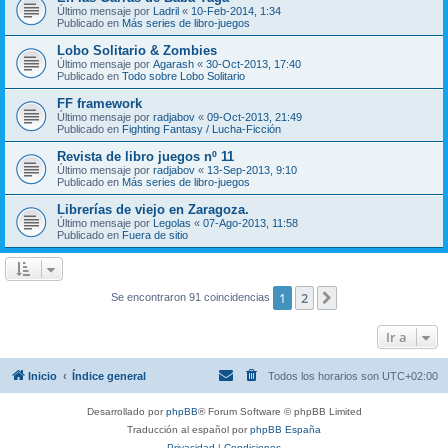
Último mensaje por
Ladril
«
10-Feb-2014, 1:34
Publicado en
Más series de libro-juegos
Lobo Solitario & Zombies
Último mensaje por
Agarash
«
30-Oct-2013, 17:40
Publicado en
Todo sobre Lobo Solitario
FF framework
Último mensaje por
radjabov
«
09-Oct-2013, 21:49
Publicado en
Fighting Fantasy / Lucha-Ficción
Revista de libro juegos nº 11
Último mensaje por
radjabov
«
13-Sep-2013, 9:10
Publicado en
Más series de libro-juegos
Librerías de viejo en Zaragoza.
Último mensaje por
Legolas
«
07-Ago-2013, 11:58
Publicado en
Fuera de sitio
1
2
Siguiente
Se encontraron 91 coincidencias
Ir a
Inicio
Índice general
Todos los horarios son
UTC+02:00
Desarrollado por
phpBB
® Forum Software © phpBB Limited
Traducción al español por
phpBB España
Privacidad
|
Condiciones