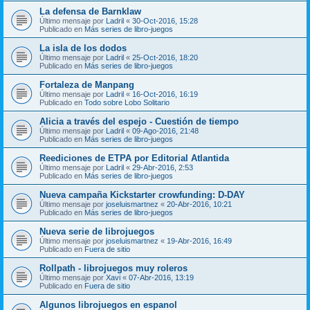
La defensa de Barnklaw
Último mensaje por
Ladril
«
30-Oct-2016, 15:28
Publicado en
Más series de libro-juegos
La isla de los dodos
Último mensaje por
Ladril
«
25-Oct-2016, 18:20
Publicado en
Más series de libro-juegos
Fortaleza de Manpang
Último mensaje por
Ladril
«
16-Oct-2016, 16:19
Publicado en
Todo sobre Lobo Solitario
Alicia a través del espejo - Cuestión de tiempo
Último mensaje por
Ladril
«
09-Ago-2016, 21:48
Publicado en
Más series de libro-juegos
Reediciones de ETPA por Editorial Atlantida
Último mensaje por
Ladril
«
29-Abr-2016, 2:53
Publicado en
Más series de libro-juegos
Nueva campaña Kickstarter crowfunding: D-DAY
Último mensaje por
joseluismartnez
«
20-Abr-2016, 10:21
Publicado en
Más series de libro-juegos
Nueva serie de librojuegos
Último mensaje por
joseluismartnez
«
19-Abr-2016, 16:49
Publicado en
Fuera de sitio
Rollpath - librojuegos muy roleros
Último mensaje por
Xavi
«
07-Abr-2016, 13:19
Publicado en
Fuera de sitio
Algunos librojuegos en espanol