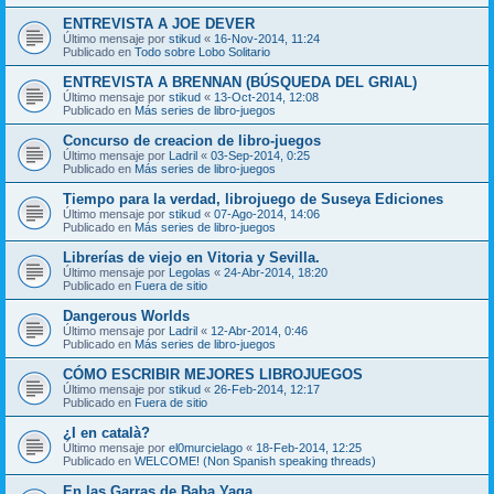
ENTREVISTA A JOE DEVER
Último mensaje por
stikud
«
16-Nov-2014, 11:24
Publicado en
Todo sobre Lobo Solitario
ENTREVISTA A BRENNAN (BÚSQUEDA DEL GRIAL)
Último mensaje por
stikud
«
13-Oct-2014, 12:08
Publicado en
Más series de libro-juegos
Concurso de creacion de libro-juegos
Último mensaje por
Ladril
«
03-Sep-2014, 0:25
Publicado en
Más series de libro-juegos
Tiempo para la verdad, librojuego de Suseya Ediciones
Último mensaje por
stikud
«
07-Ago-2014, 14:06
Publicado en
Más series de libro-juegos
Librerías de viejo en Vitoria y Sevilla.
Último mensaje por
Legolas
«
24-Abr-2014, 18:20
Publicado en
Fuera de sitio
Dangerous Worlds
Último mensaje por
Ladril
«
12-Abr-2014, 0:46
Publicado en
Más series de libro-juegos
CÓMO ESCRIBIR MEJORES LIBROJUEGOS
Último mensaje por
stikud
«
26-Feb-2014, 12:17
Publicado en
Fuera de sitio
¿I en català?
Último mensaje por
el0murcielago
«
18-Feb-2014, 12:25
Publicado en
WELCOME! (Non Spanish speaking threads)
En las Garras de Baba Yaga