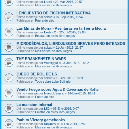
Último mensaje por
Ladril
«
22-Mar-2016, 20:57
Publicado en
Más series de libro-juegos
I ENCUENTRO DE FICCIÓN INTERACTIVA
Último mensaje por
stikud
«
07-Sep-2015, 13:47
Publicado en
Fuera de sitio
Las Minas de Moria - Aventuras en la Tierra Media
Último mensaje por
Erebon2
«
22-Jul-2015, 19:00
Publicado en
Erratas en otros libro-juegos
MICRODÉDALOS, LIBROJUEGOS BREVES PERO INTENSOS
Último mensaje por
stikud
«
11-Jun-2015, 21:57
Publicado en
Más series de libro-juegos
THE FRANKENSTEIN WARS
Último mensaje por
Wuhlfggur
«
03-Jun-2015, 18:02
Publicado en
Más series de libro-juegos
JUEGO DE ROL DE LS
Último mensaje por
stikud
«
13-Abr-2015, 19:09
Publicado en
Todo sobre Lobo Solitario
Vendo Fuego sobre Agua & Cavernas de Kalte
Último mensaje por
NuevoUsuario
«
14-Ene-2015, 10:41
Publicado en
Fuera de sitio
La mansión infernal
Último mensaje por
LS2
«
03-Ene-2015, 0:07
Publicado en
Erratas en otros libro-juegos
Path to Victory gamebooks
Último mensaje por
radjabov
«
05-Dic-2014, 22:50
Publicado en
Más series de libro-juegos