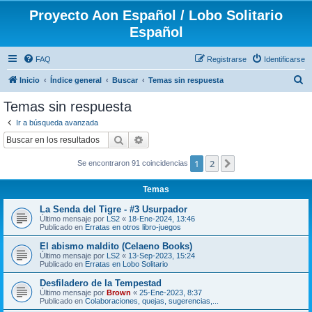
Proyecto Aon Español / Lobo Solitario
Español
FAQ
Registrarse
Identificarse
B
Inicio
Índice general
Buscar
Temas sin respuesta
u
Temas sin respuesta
s
Ir a búsqueda avanzada
c
Buscar
Búsqueda avanzada
a
1
2
Siguiente
Se encontraron 91 coincidencias
r
Temas
La Senda del Tigre - #3 Usurpador
Último mensaje por
LS2
«
18-Ene-2024, 13:46
Publicado en
Erratas en otros libro-juegos
El abismo maldito (Celaeno Books)
Último mensaje por
LS2
«
13-Sep-2023, 15:24
Publicado en
Erratas en Lobo Solitario
Desfiladero de la Tempestad
Último mensaje por
Brown
«
25-Ene-2023, 8:37
Publicado en
Colaboraciones, quejas, sugerencias,...