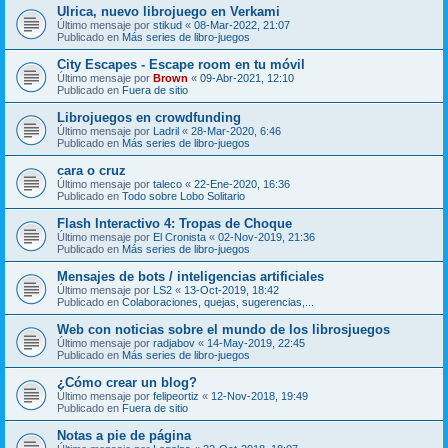
Ulrica, nuevo librojuego en Verkami
Último mensaje por
stikud
«
08-Mar-2022, 21:07
Publicado en
Más series de libro-juegos
City Escapes - Escape room en tu móvil
Último mensaje por
Brown
«
09-Abr-2021, 12:10
Publicado en
Fuera de sitio
Librojuegos en crowdfunding
Último mensaje por
Ladril
«
28-Mar-2020, 6:46
Publicado en
Más series de libro-juegos
cara o cruz
Último mensaje por
taleco
«
22-Ene-2020, 16:36
Publicado en
Todo sobre Lobo Solitario
Flash Interactivo 4: Tropas de Choque
Último mensaje por
El Cronista
«
02-Nov-2019, 21:36
Publicado en
Más series de libro-juegos
Mensajes de bots / inteligencias artificiales
Último mensaje por
LS2
«
13-Oct-2019, 18:42
Publicado en
Colaboraciones, quejas, sugerencias,...
Web con noticias sobre el mundo de los librosjuegos
Último mensaje por
radjabov
«
14-May-2019, 22:45
Publicado en
Más series de libro-juegos
¿Cómo crear un blog?
Último mensaje por
felipeortiz
«
12-Nov-2018, 19:49
Publicado en
Fuera de sitio
Notas a pie de página