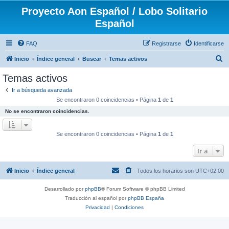
Proyecto Aon Español / Lobo Solitario
Español
FAQ
Registrarse
Identificarse
B
Inicio
Índice general
Buscar
Temas activos
u
Temas activos
s
Ir a búsqueda avanzada
c
Se encontraron 0 coincidencias • Página
1
de
1
a
No se encontraron coincidencias.
r
Se encontraron 0 coincidencias • Página
1
de
1
Ir a
Inicio
Índice general
Todos los horarios son
UTC+02:00
Desarrollado por
phpBB
® Forum Software © phpBB Limited
Traducción al español por
phpBB España
Privacidad
|
Condiciones