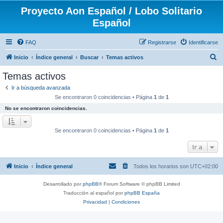
Proyecto Aon Español / Lobo Solitario
Español
FAQ
Registrarse
Identificarse
B
Inicio
Índice general
Buscar
Temas activos
u
Temas activos
s
Ir a búsqueda avanzada
c
Se encontraron 0 coincidencias • Página
1
de
1
a
No se encontraron coincidencias.
r
Se encontraron 0 coincidencias • Página
1
de
1
Ir a
Inicio
Índice general
Todos los horarios son
UTC+02:00
Desarrollado por
phpBB
® Forum Software © phpBB Limited
Traducción al español por
phpBB España
Privacidad
|
Condiciones