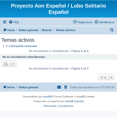
Proyecto Aon Español / Lobo Solitario
Español
FAQ
Registrarse
Identificarse
B
Inicio
Índice general
Buscar
Temas activos
u
Temas activos
s
Ir a búsqueda avanzada
c
Se encontraron 0 coincidencias • Página
1
de
1
a
No se encontraron coincidencias.
r
Se encontraron 0 coincidencias • Página
1
de
1
Ir a
Inicio
Índice general
Todos los horarios son
UTC+02:00
Desarrollado por
phpBB
® Forum Software © phpBB Limited
Traducción al español por
phpBB España
Privacidad
|
Condiciones