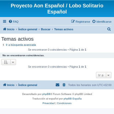
Proyecto Aon Español / Lobo Solitario
Español
FAQ
Registrarse
Identificarse
B
Inicio
Índice general
Buscar
Temas activos
u
Temas activos
s
Ir a búsqueda avanzada
c
Se encontraron 0 coincidencias • Página
1
de
1
a
No se encontraron coincidencias.
r
Se encontraron 0 coincidencias • Página
1
de
1
Ir a
Inicio
Índice general
Todos los horarios son
UTC+02:00
Desarrollado por
phpBB
® Forum Software © phpBB Limited
Traducción al español por
phpBB España
Privacidad
|
Condiciones