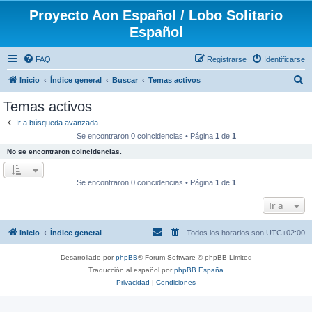
Proyecto Aon Español / Lobo Solitario
Español
FAQ
Registrarse
Identificarse
B
Inicio
Índice general
Buscar
Temas activos
u
Temas activos
s
Ir a búsqueda avanzada
c
Se encontraron 0 coincidencias • Página
1
de
1
a
No se encontraron coincidencias.
r
Se encontraron 0 coincidencias • Página
1
de
1
Ir a
Inicio
Índice general
Todos los horarios son
UTC+02:00
Desarrollado por
phpBB
® Forum Software © phpBB Limited
Traducción al español por
phpBB España
Privacidad
|
Condiciones