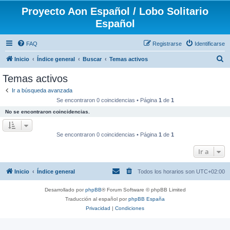
Proyecto Aon Español / Lobo Solitario
Español
FAQ
Registrarse
Identificarse
B
Inicio
Índice general
Buscar
Temas activos
u
Temas activos
s
Ir a búsqueda avanzada
c
Se encontraron 0 coincidencias • Página
1
de
1
a
No se encontraron coincidencias.
r
Se encontraron 0 coincidencias • Página
1
de
1
Ir a
Inicio
Índice general
Todos los horarios son
UTC+02:00
Desarrollado por
phpBB
® Forum Software © phpBB Limited
Traducción al español por
phpBB España
Privacidad
|
Condiciones