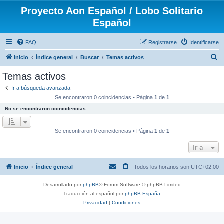
Proyecto Aon Español / Lobo Solitario
Español
FAQ
Registrarse
Identificarse
B
Inicio
Índice general
Buscar
Temas activos
u
Temas activos
s
Ir a búsqueda avanzada
c
Se encontraron 0 coincidencias • Página
1
de
1
a
No se encontraron coincidencias.
r
Se encontraron 0 coincidencias • Página
1
de
1
Ir a
Inicio
Índice general
Todos los horarios son
UTC+02:00
Desarrollado por
phpBB
® Forum Software © phpBB Limited
Traducción al español por
phpBB España
Privacidad
|
Condiciones