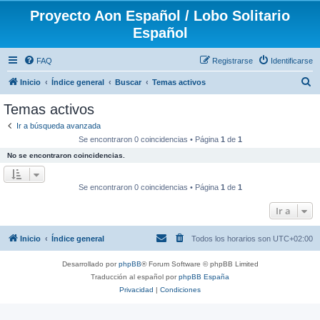
Proyecto Aon Español / Lobo Solitario
Español
FAQ
Registrarse
Identificarse
B
Inicio
Índice general
Buscar
Temas activos
u
Temas activos
s
Ir a búsqueda avanzada
c
Se encontraron 0 coincidencias • Página
1
de
1
a
No se encontraron coincidencias.
r
Se encontraron 0 coincidencias • Página
1
de
1
Ir a
Inicio
Índice general
Todos los horarios son
UTC+02:00
Desarrollado por
phpBB
® Forum Software © phpBB Limited
Traducción al español por
phpBB España
Privacidad
|
Condiciones