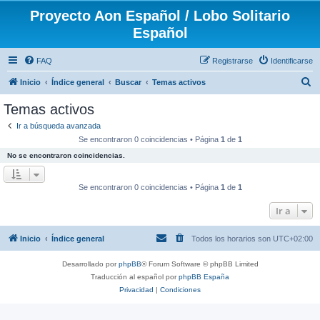
Proyecto Aon Español / Lobo Solitario
Español
FAQ
Registrarse
Identificarse
B
Inicio
Índice general
Buscar
Temas activos
u
Temas activos
s
Ir a búsqueda avanzada
c
Se encontraron 0 coincidencias • Página
1
de
1
a
No se encontraron coincidencias.
r
Se encontraron 0 coincidencias • Página
1
de
1
Ir a
Inicio
Índice general
Todos los horarios son
UTC+02:00
Desarrollado por
phpBB
® Forum Software © phpBB Limited
Traducción al español por
phpBB España
Privacidad
|
Condiciones