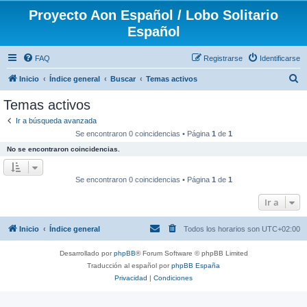
Proyecto Aon Español / Lobo Solitario
Español
FAQ
Registrarse
Identificarse
B
Inicio
Índice general
Buscar
Temas activos
u
Temas activos
s
Ir a búsqueda avanzada
c
Se encontraron 0 coincidencias • Página
1
de
1
a
No se encontraron coincidencias.
r
Se encontraron 0 coincidencias • Página
1
de
1
Ir a
Inicio
Índice general
Todos los horarios son
UTC+02:00
Desarrollado por
phpBB
® Forum Software © phpBB Limited
Traducción al español por
phpBB España
Privacidad
|
Condiciones