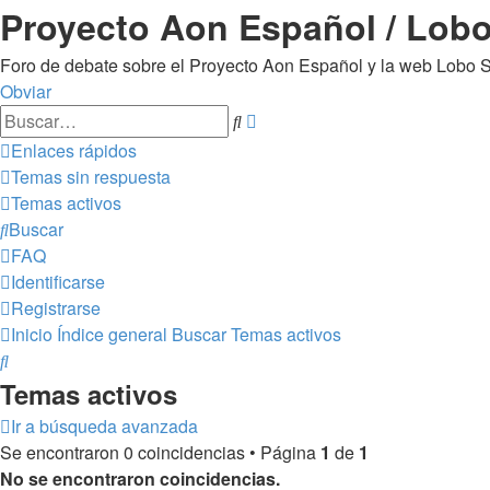
Proyecto Aon Español / Lobo
Foro de debate sobre el Proyecto Aon Español y la web Lobo So
Obviar
Búsqueda
Buscar
avanzada
Enlaces rápidos
Temas sin respuesta
Temas activos
Buscar
FAQ
Identificarse
Registrarse
Inicio
Índice general
Buscar
Temas activos
Buscar
Temas activos
Ir a búsqueda avanzada
Se encontraron 0 coincidencias • Página
1
de
1
No se encontraron coincidencias.