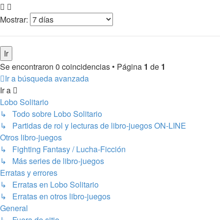
Mostrar:
Se encontraron 0 coincidencias • Página
1
de
1
Ir a búsqueda avanzada
Ir a
Lobo Solitario
↳ Todo sobre Lobo Solitario
↳ Partidas de rol y lecturas de libro-juegos ON-LINE
Otros libro-juegos
↳ Fighting Fantasy / Lucha-Ficción
↳ Más series de libro-juegos
Erratas y errores
↳ Erratas en Lobo Solitario
↳ Erratas en otros libro-juegos
General
↳ Fuera de sitio