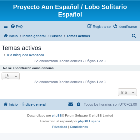
Proyecto Aon Español / Lobo Solitario
Español
FAQ
Registrarse
Identificarse
B
Inicio
Índice general
Buscar
Temas activos
u
Temas activos
s
Ir a búsqueda avanzada
c
Se encontraron 0 coincidencias • Página
1
de
1
a
No se encontraron coincidencias.
r
Se encontraron 0 coincidencias • Página
1
de
1
Ir a
Inicio
Índice general
Todos los horarios son
UTC+02:00
Desarrollado por
phpBB
® Forum Software © phpBB Limited
Traducción al español por
phpBB España
Privacidad
|
Condiciones