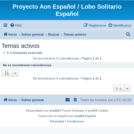
Proyecto Aon Español / Lobo Solitario
Español
FAQ
Registrarse
Identificarse
B
Inicio
Índice general
Buscar
Temas activos
u
Temas activos
s
Ir a búsqueda avanzada
c
Se encontraron 0 coincidencias • Página
1
de
1
a
No se encontraron coincidencias.
r
Se encontraron 0 coincidencias • Página
1
de
1
Ir a
Inicio
Índice general
Todos los horarios son
UTC+02:00
Desarrollado por
phpBB
® Forum Software © phpBB Limited
Traducción al español por
phpBB España
Privacidad
|
Condiciones