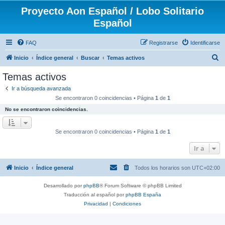
Proyecto Aon Español / Lobo Solitario
Español
FAQ
Registrarse
Identificarse
B
Inicio
Índice general
Buscar
Temas activos
u
Temas activos
s
Ir a búsqueda avanzada
c
Se encontraron 0 coincidencias • Página
1
de
1
a
No se encontraron coincidencias.
r
Se encontraron 0 coincidencias • Página
1
de
1
Ir a
Inicio
Índice general
Todos los horarios son
UTC+02:00
Desarrollado por
phpBB
® Forum Software © phpBB Limited
Traducción al español por
phpBB España
Privacidad
|
Condiciones