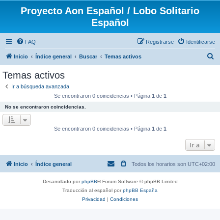
Proyecto Aon Español / Lobo Solitario
Español
FAQ
Registrarse
Identificarse
B
Inicio
Índice general
Buscar
Temas activos
u
Temas activos
s
Ir a búsqueda avanzada
c
Se encontraron 0 coincidencias • Página
1
de
1
a
No se encontraron coincidencias.
r
Se encontraron 0 coincidencias • Página
1
de
1
Ir a
Inicio
Índice general
Todos los horarios son
UTC+02:00
Desarrollado por
phpBB
® Forum Software © phpBB Limited
Traducción al español por
phpBB España
Privacidad
|
Condiciones