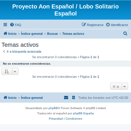
Proyecto Aon Español / Lobo Solitario
Español
FAQ
Registrarse
Identificarse
B
Inicio
Índice general
Buscar
Temas activos
u
Temas activos
s
Ir a búsqueda avanzada
c
Se encontraron 0 coincidencias • Página
1
de
1
a
No se encontraron coincidencias.
r
Se encontraron 0 coincidencias • Página
1
de
1
Ir a
Inicio
Índice general
Todos los horarios son
UTC+02:00
Desarrollado por
phpBB
® Forum Software © phpBB Limited
Traducción al español por
phpBB España
Privacidad
|
Condiciones