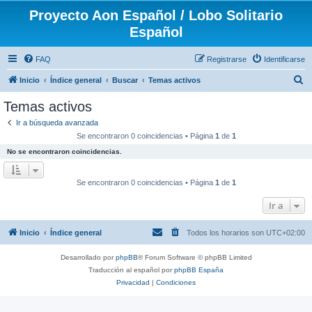
Proyecto Aon Español / Lobo Solitario
Español
FAQ
Registrarse
Identificarse
B
Inicio
Índice general
Buscar
Temas activos
u
Temas activos
s
Ir a búsqueda avanzada
c
Se encontraron 0 coincidencias • Página
1
de
1
a
No se encontraron coincidencias.
r
Se encontraron 0 coincidencias • Página
1
de
1
Ir a
Inicio
Índice general
Todos los horarios son
UTC+02:00
Desarrollado por
phpBB
® Forum Software © phpBB Limited
Traducción al español por
phpBB España
Privacidad
|
Condiciones