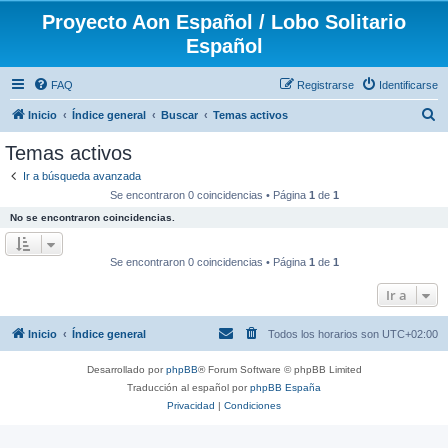
Proyecto Aon Español / Lobo Solitario
Español
FAQ
Registrarse
Identificarse
B
Inicio
Índice general
Buscar
Temas activos
u
Temas activos
s
Ir a búsqueda avanzada
c
Se encontraron 0 coincidencias • Página
1
de
1
a
No se encontraron coincidencias.
r
Se encontraron 0 coincidencias • Página
1
de
1
Ir a
Inicio
Índice general
Todos los horarios son
UTC+02:00
Desarrollado por
phpBB
® Forum Software © phpBB Limited
Traducción al español por
phpBB España
Privacidad
|
Condiciones