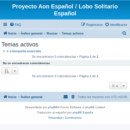
Proyecto Aon Español / Lobo Solitario
Español
FAQ
Registrarse
Identificarse
B
Inicio
Índice general
Buscar
Temas activos
u
Temas activos
s
Ir a búsqueda avanzada
c
Se encontraron 0 coincidencias • Página
1
de
1
a
No se encontraron coincidencias.
r
Se encontraron 0 coincidencias • Página
1
de
1
Ir a
Inicio
Índice general
Todos los horarios son
UTC+02:00
Desarrollado por
phpBB
® Forum Software © phpBB Limited
Traducción al español por
phpBB España
Privacidad
|
Condiciones