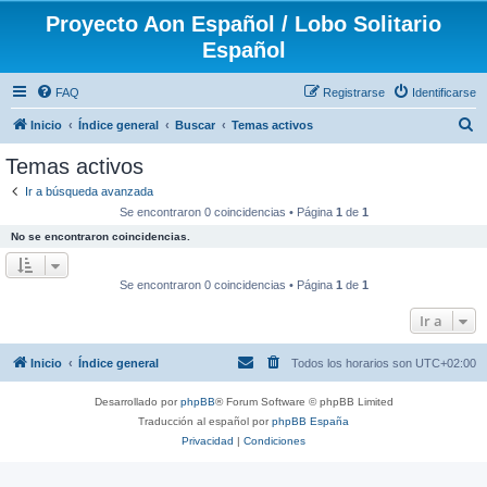
Proyecto Aon Español / Lobo Solitario
Español
FAQ
Registrarse
Identificarse
B
Inicio
Índice general
Buscar
Temas activos
u
Temas activos
s
Ir a búsqueda avanzada
c
Se encontraron 0 coincidencias • Página
1
de
1
a
No se encontraron coincidencias.
r
Se encontraron 0 coincidencias • Página
1
de
1
Ir a
Inicio
Índice general
Todos los horarios son
UTC+02:00
Desarrollado por
phpBB
® Forum Software © phpBB Limited
Traducción al español por
phpBB España
Privacidad
|
Condiciones