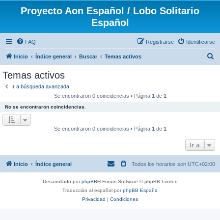
Proyecto Aon Español / Lobo Solitario
Español
FAQ
Registrarse
Identificarse
B
Inicio
Índice general
Buscar
Temas activos
u
Temas activos
s
Ir a búsqueda avanzada
c
Se encontraron 0 coincidencias • Página
1
de
1
a
No se encontraron coincidencias.
r
Se encontraron 0 coincidencias • Página
1
de
1
Ir a
Inicio
Índice general
Todos los horarios son
UTC+02:00
Desarrollado por
phpBB
® Forum Software © phpBB Limited
Traducción al español por
phpBB España
Privacidad
|
Condiciones