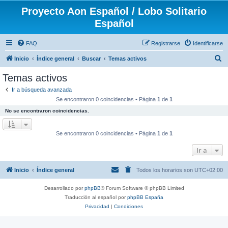
Proyecto Aon Español / Lobo Solitario
Español
FAQ
Registrarse
Identificarse
B
Inicio
Índice general
Buscar
Temas activos
u
Temas activos
s
Ir a búsqueda avanzada
c
Se encontraron 0 coincidencias • Página
1
de
1
a
No se encontraron coincidencias.
r
Se encontraron 0 coincidencias • Página
1
de
1
Ir a
Inicio
Índice general
Todos los horarios son
UTC+02:00
Desarrollado por
phpBB
® Forum Software © phpBB Limited
Traducción al español por
phpBB España
Privacidad
|
Condiciones