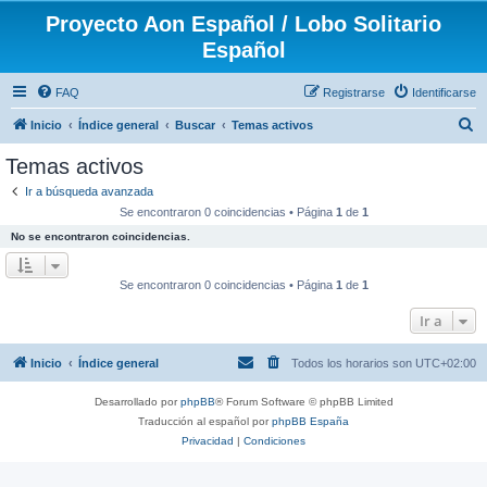
Proyecto Aon Español / Lobo Solitario
Español
FAQ
Registrarse
Identificarse
B
Inicio
Índice general
Buscar
Temas activos
u
Temas activos
s
Ir a búsqueda avanzada
c
Se encontraron 0 coincidencias • Página
1
de
1
a
No se encontraron coincidencias.
r
Se encontraron 0 coincidencias • Página
1
de
1
Ir a
Inicio
Índice general
Todos los horarios son
UTC+02:00
Desarrollado por
phpBB
® Forum Software © phpBB Limited
Traducción al español por
phpBB España
Privacidad
|
Condiciones