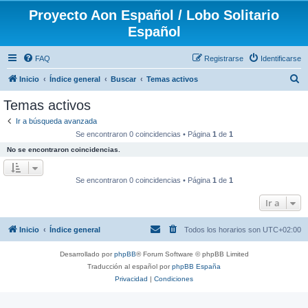
Proyecto Aon Español / Lobo Solitario
Español
FAQ
Registrarse
Identificarse
B
Inicio
Índice general
Buscar
Temas activos
u
Temas activos
s
Ir a búsqueda avanzada
c
Se encontraron 0 coincidencias • Página
1
de
1
a
No se encontraron coincidencias.
r
Se encontraron 0 coincidencias • Página
1
de
1
Ir a
Inicio
Índice general
Todos los horarios son
UTC+02:00
Desarrollado por
phpBB
® Forum Software © phpBB Limited
Traducción al español por
phpBB España
Privacidad
|
Condiciones