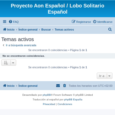
Proyecto Aon Español / Lobo Solitario
Español
FAQ
Registrarse
Identificarse
B
Inicio
Índice general
Buscar
Temas activos
u
Temas activos
s
Ir a búsqueda avanzada
c
Se encontraron 0 coincidencias • Página
1
de
1
a
No se encontraron coincidencias.
r
Se encontraron 0 coincidencias • Página
1
de
1
Ir a
Inicio
Índice general
Todos los horarios son
UTC+02:00
Desarrollado por
phpBB
® Forum Software © phpBB Limited
Traducción al español por
phpBB España
Privacidad
|
Condiciones